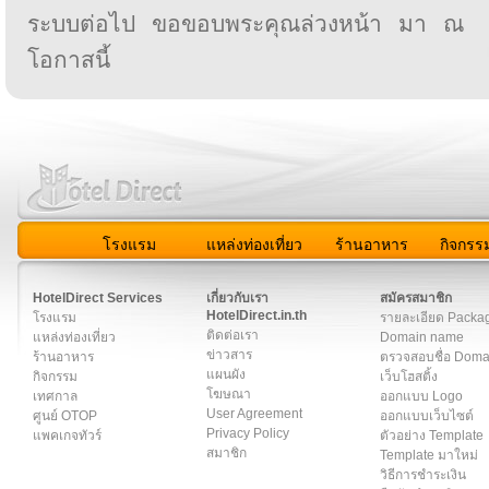
ระบบต่อไป ขอขอบพระคุณล่วงหน้า มา ณ
โอกาสนี้
โรงแรม
แหล่งท่องเที่ยว
ร้านอาหาร
กิจกรร
สมาชิก
|
เกี่ยวกับเรา
|
ติดต่อเรา
|
แผนผัง
|
ข่าวสาร
|
User A
HotelDirect Services
เกี่ยวกับเรา
สมัครสมาชิก
HotelDirect.in.th
โรงแรม
รายละเอียด Packa
ติดต่อเรา
แหล่งท่องเที่ยว
Domain name
ข่าวสาร
ร้านอาหาร
ตรวจสอบชื่อ Dom
แผนผัง
กิจกรรม
เว็บโฮสติ้ง
โฆษณา
เทศกาล
ออกแบบ Logo
User Agreement
ศูนย์ OTOP
ออกแบบเว็บไซต์
Privacy Policy
แพคเกจทัวร์
ตัวอย่าง Template
สมาชิก
Template มาใหม่
วิธีการชำระเงิน