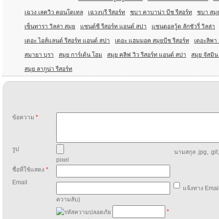
เฉวง เลควิว คอนโดเทล
เฉวงบุรี รีสอร์ท
ชบา คาบาน่า บีช รีสอร์ท
ชบา สมุย
เซ็นทารา วิลล่า สมุย
แซนด์ซี รีสอร์ท แอนด์ สปา
แซนดอลวู้ด ลักชัวรี่ วิลล่า
เดอะ ไอส์แลนด์ รีสอร์ท แอนด์ สปา
เดอะ แฮมมอค สมุยบีช รีสอร์ท
เดอะลิพา เ
สมายา บุรา
สมุย การ์เด้น โฮม
สมุย คลิฟ วิว รีสอร์ท แอนด์ สปา
สมุย จัสมิน
สมุย ลากูน่า รีสอร์ท
ข้อความ
*
รูป
นามสกุล .jpg, .gif
pixel
ชื่อที่ใช้แสดง
*
Email
แจ้งทาง Email
ความลับ)
*