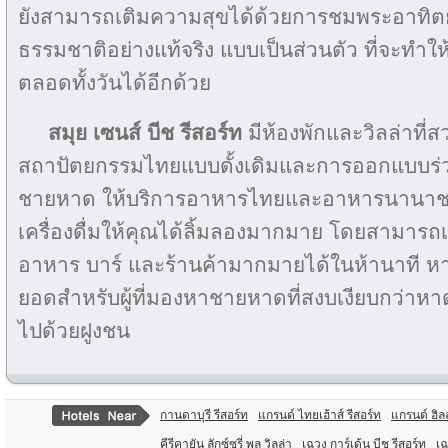
ยังสามารถเติมความสุขได้ด้วยการชมพระอาทิตย
ธรรมชาติอย่างแท้จริง แบบเป็นส่วนตัว ที่จะทำใ
ตลอดทั้งวันได้อีกด้วย
สมุย เซนส์ บีช รีสอร์ท
มีห้องพักและวิลล่าที
สถาปัตยกรรมไทยแบบดั้งเดิมและการออกแบบร่วมส
ชายหาด ให้บริการอาหารไทยและอาหารนานาชา
เครื่องดื่มให้คุณได้ลิ้มลองมากมาย โดยสามารถเด
อาหาร บาร์ และร้านค้ามากมายได้ในห้านาที หา
ยอดสำหรับผู้ที่มองหาชายหาดที่สงบเงียบกว่าหา
ไปด้วยฝูงชน
กานดาบุรี รีสอร์ท
แกรนด์ ไทยเฮ้าส์ รีสอร์ท
แกรนด์ ฮิลล
คีรีคายัน ลักซ์ซูรี่ พูล วิลล่า
เฉวง การ์เด้น บีช รีสอร์ท
เฉ