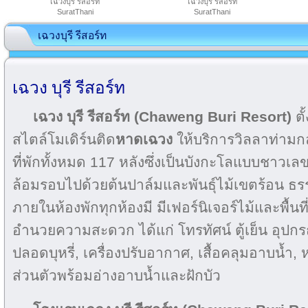
เฉวงบุรี รีสอร์ท
เฉวงบุรี รีสอร์ท
SuratThani
SuratThani
เฉวงบุรี รีสอร์ท
เฉวง บุรี รีสอร์ท
เฉวง บุรี รีสอร์ท (Chaweng Buri Resort)
ตั
สไตล์โมเดิร์นติด
หาดเฉวง
ให้บริการวิลลาท่ามก
ที่พักทั้งหมด 117 หลังซึ่งเป็นบังกะโลแบบชาวเ
ล้อมรอบไปด้วยต้นปาล์มและพันธุ์ไม้เขตร้อน ธรร
ภายในห้องพักทุกห้องมี มีเฟอร์นิเจอร์ไม้และพื้นที่
อำนวยความสะดวก ได้แก่ โทรทัศน์ ตู้เย็น อุป
ปลอดบุหรี่, เครื่องปรับอากาศ, เสื้อคลุมอาบน้ำ, ห
ส่วนตัวพร้อมอ่างอาบน้ำและฝักบัว