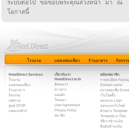
ระบบต่อไป ขอขอบพระคุณล่วงหน้า มา ณ
โอกาสนี้
โรงแรม
แหล่งท่องเที่ยว
ร้านอาหาร
กิจกรร
สมาชิก
|
เกี่ยวกับเรา
|
ติดต่อเรา
|
แผนผัง
|
ข่าวสาร
|
User A
HotelDirect Services
เกี่ยวกับเรา
สมัครสมาชิก
HotelDirect.in.th
โรงแรม
รายละเอียด Packa
ติดต่อเรา
แหล่งท่องเที่ยว
Domain name
ข่าวสาร
ร้านอาหาร
ตรวจสอบชื่อ Dom
แผนผัง
กิจกรรม
เว็บโฮสติ้ง
โฆษณา
เทศกาล
ออกแบบ Logo
User Agreement
ศูนย์ OTOP
ออกแบบเว็บไซต์
Privacy Policy
แพคเกจทัวร์
ตัวอย่าง Template
สมาชิก
Template มาใหม่
วิธีการชำระเงิน
ยืนยันชำระเงิน