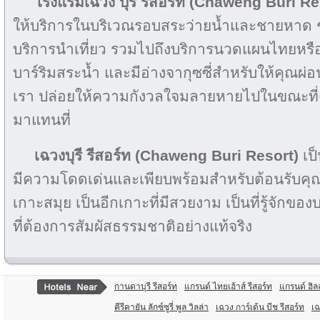
โรงแรมเฉวง บุรี รีสอร์ท (Chaweng Buri Re
ให้บริการในบริเวณรอบสระว่ายน้ำและชายหาด 
บริการนำเที่ยว รวมไปถึงบริการนวดแผนไทยหรื
บาร์ริมสระน้ำ และมีอ่างจากุซซี่สำหรับให้คุณผ่อ
เรา ปล่อยให้ความกังวลใจมลายหายไปในขณะที่
มาแทนที่
เฉวงบุรี รีสอร์ท (Chaweng Buri Resort)
เป็
มีความโดดเด่นและเพียบพร้อมสำหรับต้อนรับคุณ สั
เกาะสมุย เป็นอีกเกาะที่มีสวยงาม เป็นที่รู้จักขอ
ที่ต้องการสัมผัสธรรมชาติอย่างแท้จริง
กานดาบุรี รีสอร์ท
แกรนด์ ไทยเฮ้าส์ รีสอร์ท
แกรนด์ ฮิลล
คีรีคายัน ลักซ์ซูรี่ พูล วิลล่า
เฉวง การ์เด้น บีช รีสอร์ท
เฉ