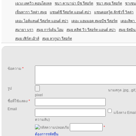
เฉวง เลควิว คอนโดเทล
ชบา คาบาน่า บีช รีสอร์ท
ชบา สมุย รีสอร์ท
ซาเซน 
เซ็นทารา วิลล่า สมุย
แซนด์ซี รีสอร์ท แอนด์ สปา
แซนดอลวู้ด ลักชัวรี่ วิลล่า
เดอะ ไอส์แลนด์ รีสอร์ท แอนด์ สปา
เดอะ แฮมมอค สมุยบีช รีสอร์ท
เดอะลิพา เ
สมายา บุรา
สมุย การ์เด้น โฮม
สมุย คลิฟ วิว รีสอร์ท แอนด์ สปา
สมุย จัสมิน
สมุย เฟิร์ส เฮ้าส์
สมุย ลากูน่า รีสอร์ท
ข้อความ
*
รูป
นามสกุล .jpg, .gif
pixel
ชื่อที่ใช้แสดง
*
Email
แจ้งทาง Email
ความลับ)
*
ต้องการรหัสอื่น