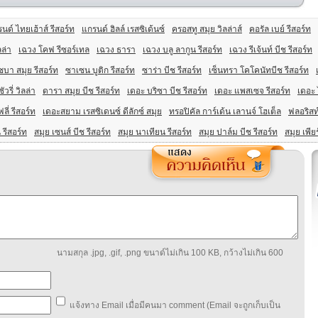
นด์ ไทยเฮ้าส์ รีสอร์ท
แกรนด์ ฮิลล์ เรสซิเด้นซ์
ครอสทู สมุย วิลล่าส์
คอรัล เบย์ รีสอร์ท
ลล่า
เฉวง โคฟ รีซอร์เทล
เฉวง ธารา
เฉวง บลู ลากูน รีสอร์ท
เฉวง รีเจ้นท์ บีช รีสอร์ท
ชบา สมุย รีสอร์ท
ซาเซน บูติก รีสอร์ท
ซาร่า บีช รีสอร์ท
เซ็นทรา โคโคนัทบีช รีสอร์ท
วรี่ วิลล่า
ดารา สมุย บีช รีสอร์ท
เดอะ บริซา บีช รีสอร์ท
เดอะ แพสเซจ รีสอร์ท
เดอะ 
ลี่ รีสอร์ท
เดอะสยาม เรสซิเดนซ์ ดีลักซ์ สมุย
ทรอปิคัล การ์เด้น เลานจ์ โฮเต็ล
ฟลอริสท์
 รีสอร์ท
สมุย เซนส์ บีช รีสอร์ท
สมุย นาเทียน รีสอร์ท
สมุย ปาล์ม บีช รีสอร์ท
สมุย เพียร
นามสกุล .jpg, .gif, .png ขนาด์ไม่เกิน 100 KB, กว้างไม่เกิน 600
แจ้งทาง Email เมื่อมีคนมา comment (Email จะถูกเก็บเป็น