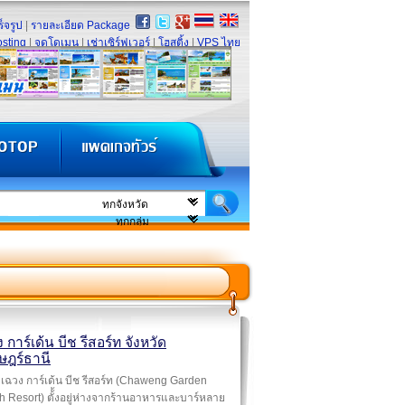
็จรูป
|
รายละเอียด Package
sting
|
จดโดเมน
|
เช่าเซิร์ฟเวอร์
|
โฮสติ้ง
|
VPS ไทย
 การ์เด้น บีช รีสอร์ท จังหวัด
ษฎร์ธานี
เฉวง การ์เด้น บีช รีสอร์ท (Chaweng Garden
 Resort) ตั้้งอยู่ห่างจากร้านอาหารและบาร์หลาย