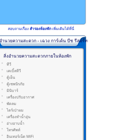
สอบถามเรื่อง
สำรองห้องพัก
เพิ่มเติมได้ที่นี่
่งอำนวยความสะดวก - เฉวง การ์เด้น บีช รีสอร์ท
สิ่งอำนวยความสะดวกภายในห้องพัก
ทีวี
เคเบิ้ลทีวี
ตู้เย็น
ตู้เซพนิรภัย
มินิบาร์
เครื่องปรับอากาศ
พัดลม
ไดร์เป่าผม
เครื่องทำน้ำอุ่น
อ่างอาบน้ำ
โทรศัพท์
อินเทอร์เน็ต WiFi