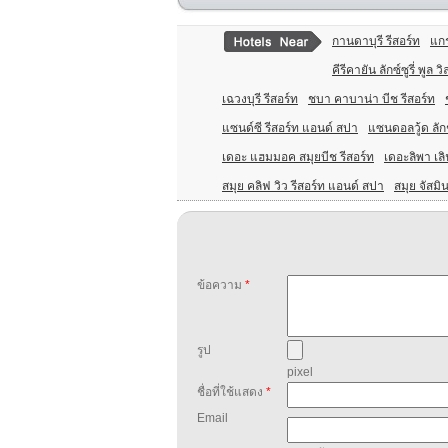
กานดาบุรี รีสอร์ท
แกร
คีรีคายัน ลักซ์ซูรี่ พูล วิ
เฉวงบุรี รีสอร์ท
ชบา คาบาน่า บีช รีสอร์ท
แซนด์ซี รีสอร์ท แอนด์ สปา
แซนดอลวู้ด ลักชั
เดอะ แฮมมอค สมุยบีช รีสอร์ท
เดอะลิพา เลิฟ
สมุย คลิฟ วิว รีสอร์ท แอนด์ สปา
สมุย จัสมิน
ข้อความ
*
รูป
pixel
ชื่อที่ใช้แสดง
*
Email