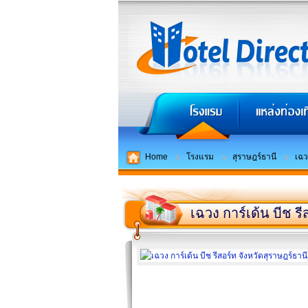
Home
โรงแรม
สุราษฎร์ธานี
เฉว
เฉวง การ์เด้น บีช รี