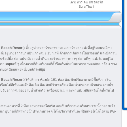
เฉวง การ์เด้น บีช รีสอร์ท
SuratThani
en Beach Resort)
ตั้้งอยู่ห่างจากร้านอาหารและบาร์หลายแห่งที่อยู่ริมถนนเลียบ
ตั้งอยู่ห่างจากสนามบินเกาะสมุย 15 นาที ด้วยการเดินทางโดยรถยนต์ และมีสถาน
านช้อปปิ้ง สถานบันเทิงยามค่ำคืน และร้านอาหารต่างๆ สถานที่ทุกแห่งล้วนอยู่ใน
ีแบบ
สมุย
แท้ ๆ เนื่องจากที่ดินบริเวณที่ตั้งรีสอร์ทนั้นเป็นมรดกตกทอดกันมาถึง 3 ช่วง
หาดยอดนิยมแห่งหนึ่งบน
เกาะสมุย
en Beach Resort)
ให้บริการ ห้องพัก 161 ห้อง ห้องพักปรับอากาศมีพื้นที่ภายใน
เรือนไม้สีเข้มและผ้าท้องถิ่น ห้องพักมีวิวเขตร้อน ห้องน้ำประกอบด้วยอ่างอาบน้ำ
งปรับอากาศ, ห้องอาบน้ำส่วนตัว, เครื่องเป่าผม และท่านยังเพลิดเพลินได้ทั้งวันไป
ะทานอาหารที่ 2 ห้องอาหารของรีสอร์ท และรับบริการนวดริมสระว่ายน้ำกลางแจ้ง
่ อุปกรณ์กีฬาทางน้ำประเภทต่าง ๆ โต๊ะบริการทัวร์และมีอินเทอร์เน็ตไร้สาย (Wi-