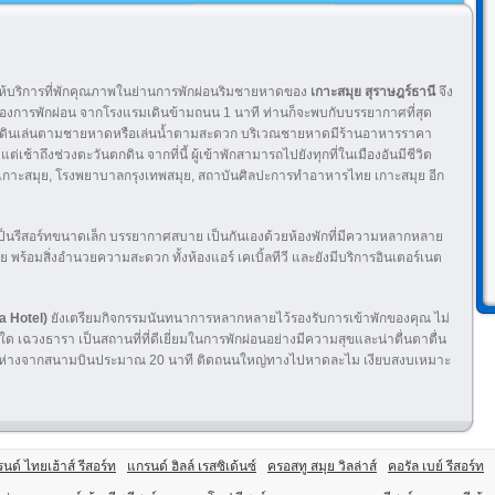
ห้บริการที่พักคุณภาพในย่านการพักผ่อนริมชายหาดของ
เกาะสมุย สุราษฎร์ธานี
จึง
ี่ต้องการพักผ่อน จากโรงแรมเดินข้ามถนน 1 นาที ท่านก็จะพบกับบรรยากาศที่สุด
เดินเล่นตามชายหาดหรือเล่นน้ำตามสะดวก บริเวณชายหาดมีร้านอาหารราคา
่เช้าถึงช่วงตะวันตกดิน จากที่นี้ ผู้เข้าพักสามารถไปยังทุกที่ในเมืองอันมีชีวิต
ยาบาลเกาะสมุย, โรงพยาบาลกรุงเทพสมุย, สถาบันศิลปะการทำอาหารไทย เกาะสมุย อีก
ป็นรีสอร์ทขนาดเล็ก บรรยากาศสบาย เป็นกันเองด้วยห้องพักที่มีความหลากหลาย
รีย พร้อมสิ่งอำนวยความสะดวก ทั้งห้องแอร์ เคเบิ้ลทีวี และยังมีบริการอินเตอร์เนต
a Hotel)
ยังเตรียมกิจกรรมนันทนาการหลากหลายไว้รองรับการเข้าพักของคุณ ไม่
ด เฉวงธารา เป็นสถานที่ที่ดีเยี่ยมในการพักผ่อนอย่างมีความสุขและน่าตื่นตาตื่น
้อย ห่างจากสนามบินประมาณ 20 นาที ติดถนนใหญ่ทางไปหาดละไม เงียบสงบเหมาะ
นด์ ไทยเฮ้าส์ รีสอร์ท
แกรนด์ ฮิลล์ เรสซิเด้นซ์
ครอสทู สมุย วิลล่าส์
คอรัล เบย์ รีสอร์ท