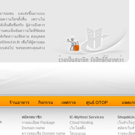
สาธารณชน และส่งขึ้นมาแบบ
ข้อความใดๆทั้งสิ้น เพราะไม่
้เห็นคือชื่อจริง ผู้อ่านจึงควร
บเห็นข้อความใดที่ขัดต่อ
ให้เกิดความเสียหาย ต่อบุคคล
irect.in.th เพื่อให้ผู้ควบคุม
บบต่อไป ขอขอบพระคุณล่วง
ว
ร้านอาหาร
กิจกรรม
เทศกาล
ศูนย์ OTOP
แพคเกจ
ต่อเรา
|
แผนผัง
|
ข่าวสาร
|
User Agreement
|
Privacy Policy
|
โฆษณา
สมัครสมาชิก
IC-MyHost Services
Shopdd.in
h
รายละเอียด Package
Cloud Hosting
เว็บสำเร็จร
Domain name
เว็บโฮสติ้ง
สมัครเว็บสำ
ตรวจสอบชื่อ Domain name
โดเมนเนม
รายละเอียด