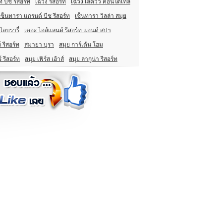
ท์ บีช รีสอร์ท
เฉวง รีสอร์ท
เฉวง เลควิว คอนโดเทล
เซ็นทารา แกรนด์ บีช รีสอร์ท
เซ็นทารา วิลล่า สมุย
ไลบรารี่
เดอะ ไอส์แลนด์ รีสอร์ท แอนด์ สปา
 รีสอร์ท
สมายา บุรา
สมุย การ์เด้น โฮม
์ รีสอร์ท
สมุย เฟิร์ส เฮ้าส์
สมุย ลากูน่า รีสอร์ท