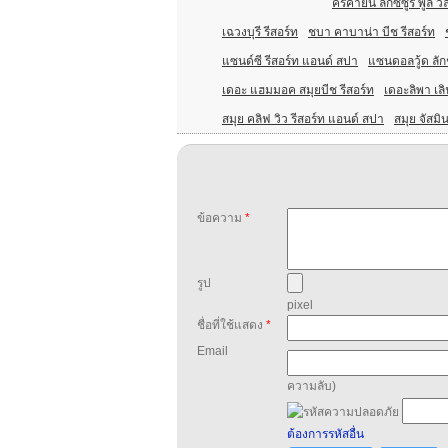
คีรีคายัน ลักซ์ซูรี่ พูล วิ
เฉวงบุรี รีสอร์ท
ชบา คาบาน่า บีช รีสอร์ท
แซนด์ซี รีสอร์ท แอนด์ สปา
แซนดอลวู้ด ลักชั
เดอะ แฮมมอค สมุยบีช รีสอร์ท
เดอะลิพา เลิฟ
สมุย คลิฟ วิว รีสอร์ท แอนด์ สปา
สมุย จัสมิน
ข้อความ
*
รูป
pixel
ชื่อที่ใช้แสดง
*
Email
ความลับ)
ต้องการรหัสอื่น