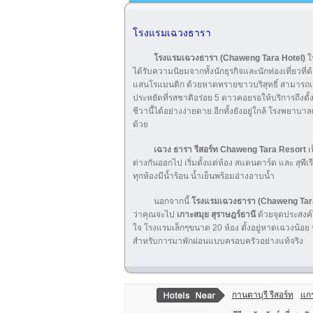
โรงแรมเฉวงธารา
โรงแรมเฉวงธารา (Chaweng Tara Hotel)
ใ
ได้รับความนิยมจากทั้งนักธุรกิจและนักท่องเที่ยวท
แสนโรแมนติก ด้วยหาดทรายขาวบริสุทธิ์ สามารถ
ประหยัดที่รสชาติอร่อย 5 ดาวคอยรอให้บริการถึงตั้งแต
ชีวานี้ได้อย่างง่ายดาย อีกทั้งยังอยู่ใกล้ โรงพ
ด้วย
เฉวง ธารา รีสอร์ท Chaweng Tara Resort
เ
ต่างกันออกไป เริ่มตั้งแต่ห้อง สแตนดาร์ด และ สุพีเ
ทุกห้องมีน้ำร้อน น้ำเย็นพร้อมอ่างอาบน้ำ
นอกจากนี้
โรงแรม
เฉวงธารา (Chaweng Tar
ว่าคุณจะไป
เกาะสมุย สุราษฎร์ธานี
ด้วยจุดประสงค์ใ
ใจ โรงแรมเล็กๆขนาด 20 ห้อง ตั้งอยู่หาดเฉวงน
สำหรับการมาพักผ่อนแบบครอบครัวอย่างแท้จริง
กานดาบุรี รีสอร์ท
แกร