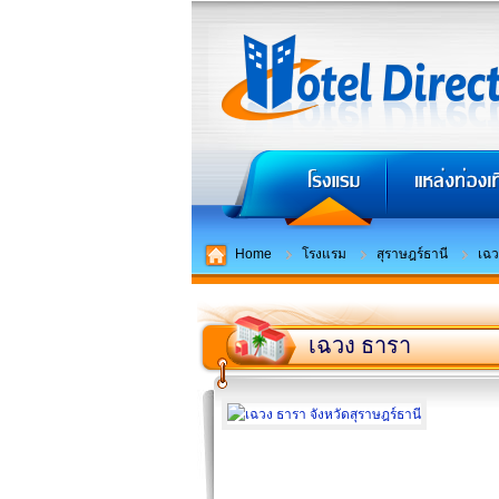
Home
โรงแรม
สุราษฎร์ธานี
เฉว
เฉวง ธารา