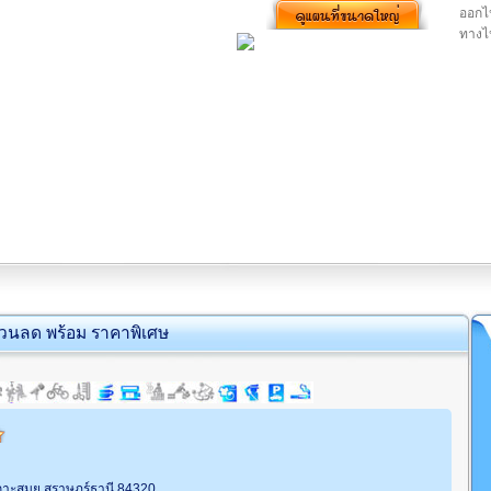
ออกไ
ทางไ
่วนลด พร้อม ราคาพิเศษ
เกาะสมุย สุราษฎร์ธานี 84320