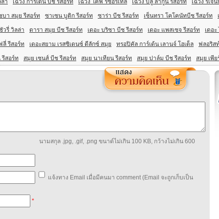
ลล่า
เฉวง การ์เด้น บีช รีสอร์ท
เฉวง โคฟ รีซอร์เทล
เฉวง บลู ลากูน รีสอร์ท
เฉวง รีเจ้น
ชบา สมุย รีสอร์ท
ซาเซน บูติก รีสอร์ท
ซาร่า บีช รีสอร์ท
เซ็นทรา โคโคนัทบีช รีสอร์ท
วรี่ วิลล่า
ดารา สมุย บีช รีสอร์ท
เดอะ บริซา บีช รีสอร์ท
เดอะ แพสเซจ รีสอร์ท
เดอะ 
ลี่ รีสอร์ท
เดอะสยาม เรสซิเดนซ์ ดีลักซ์ สมุย
ทรอปิคัล การ์เด้น เลานจ์ โฮเต็ล
ฟลอริสท์
 รีสอร์ท
สมุย เซนส์ บีช รีสอร์ท
สมุย นาเทียน รีสอร์ท
สมุย ปาล์ม บีช รีสอร์ท
สมุย เพียร
นามสกุล .jpg, .gif, .png ขนาด์ไม่เกิน 100 KB, กว้างไม่เกิน 600
แจ้งทาง Email เมื่อมีคนมา comment (Email จะถูกเก็บเป็น
*