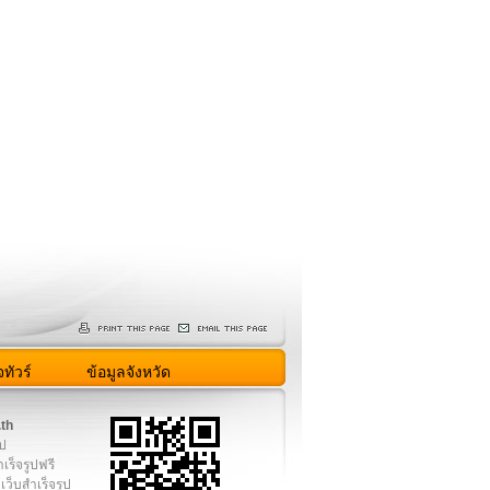
ทัวร์
ข้อมูลจังหวัด
.th
ูป
เร็จรูปฟรี
เว็บสำเร็จรูป