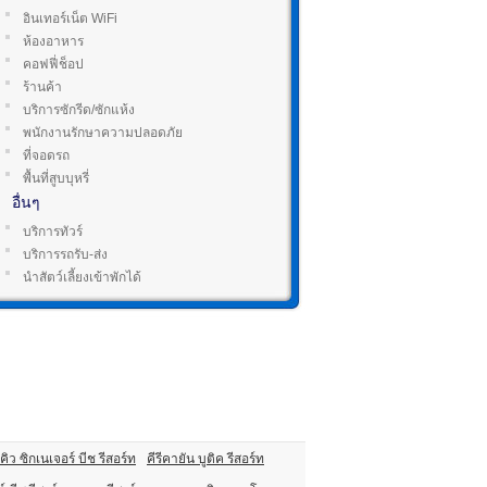
อินเทอร์เน็ต WiFi
ห้องอาหาร
คอฟฟี่ช็อป
ร้านค้า
บริการซักรีด/ซักแห้ง
พนักงานรักษาความปลอดภัย
ที่จอดรถ
พื้นที่สูบบุหรี่
อื่นๆ
บริการทัวร์
บริการรถรับ-ส่ง
นำสัตว์เลี้ยงเข้าพักได้
คิว ซิกเนเจอร์ บีช รีสอร์ท
คีรีคายัน บูติค รีสอร์ท