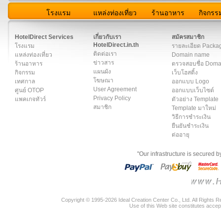
โรงแรม
แหล่งท่องเที่ยว
ร้านอาหาร
กิจกรร
สมาชิก
|
เกี่ยวกับเรา
|
ติดต่อเรา
|
แผนผัง
|
ข่าวสาร
|
User A
HotelDirect Services
เกี่ยวกับเรา
สมัครสมาชิก
HotelDirect.in.th
โรงแรม
รายละเอียด Packa
ติดต่อเรา
แหล่งท่องเที่ยว
Domain name
ข่าวสาร
ร้านอาหาร
ตรวจสอบชื่อ Dom
แผนผัง
กิจกรรม
เว็บโฮสติ้ง
โฆษณา
เทศกาล
ออกแบบ Logo
User Agreement
ศูนย์ OTOP
ออกแบบเว็บไซต์
Privacy Policy
แพคเกจทัวร์
ตัวอย่าง Template
สมาชิก
Template มาใหม่
วิธีการชำระเงิน
ยืนยันชำระเงิน
ต่ออายุ
"Our infrastructure is secured 
Copyright © 1995-2026 Ideal Creation Center Co., Ltd. All Rights 
Use of this Web site constitutes accep