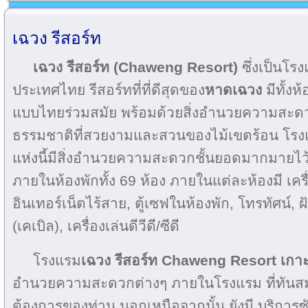
เฉวง รีสอร์ท
เฉวง รีสอร์ท (Chaweng Resort)
ซึ่งเป็นโร
ประเทศไทย รีสอร์ทที่ที่ดีสุดของ
หาดเฉวง
มีทั้งห
แบบไทยร่วมสมัย พร้อมด้วยสิ่งอำนวยความสะด
ธรรมชาติที่สวยงามและสวนของไม้เขตร้อน โรง
แห่งนี้มีสิ่งอำนวยความสะดวกชั้นยอดมากมายไว้
ภายในห้องพักทั้ง 69 ห้อง ภายในแต่ละห้องมี เคร
อินเทอร์เน็ตไร้สาย, ตู้เซฟในห้องพัก, โทรทัศน์, ฝั
(เคเบิล), เครื่องเล่นดีวีดี/ซีดี
โรงแรม
เฉวง รีสอร์ท
Chaweng Resort เกาะ
อำนวยความสะดวกต่างๆ ภายในโรงแรม ที่ทัน
ต้องการของท่าน นอกเหนือจากนั้น ยังมี บริการซั