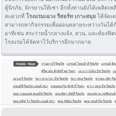
ตู้นิรภัย, จักรยานให้เช่า อีกทั้งท่านยังได้เพลิด
สะดวกที่
โรงแรมเฉวง รีสอร์ท เกาะสมุย
ได้จัดเต
สามารถหากิจกรรมเพื่อผ่อนคลายระหว่างวันได้
อาทิเช่น สระว่ายน้ำกลางแจ้ง, สวน, และห้องฟิตเน
โรงแรมได้จัดหาไว้บริการอีกมากมาย
กานดาบุรี รีสอร์ท
แกรนด์ ไทยเฮ้าส์ รีสอร์ท
แกรนด์ ฮิลล
คีรีคายัน ลักซ์ซูรี่ พูล วิลล่า
เฉวง การ์เด้น บีช รีสอร์ท
เฉ
เฉวงบุรี รีสอร์ท
ชบา คาบาน่า บีช รีสอร์ท
ชบา สมุย รีสอร์ท
ซาเซน บูติก รีส
แซนด์ซี รีสอร์ท แอนด์ สปา
แซนดอลวู้ด ลักชัวรี่ วิลล่า
ดารา สมุย บีช รีสอร์ท
เดอะ แฮมมอค สมุยบีช รีสอร์ท
เดอะลิพา เลิฟลี่ รีสอร์ท
เดอะสยาม เรสซิเดนซ์ ด
สมุย คลิฟ วิว รีสอร์ท แอนด์ สปา
สมุย จัสมิน รีสอร์ท
สมุย เซนส์ บีช รีสอร์ท
ส