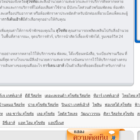
องใหม่ของจังหวัด
สุโขทัย
และสิ่งอำนวยความสะดวกและการบริการที่หลากหลาย
งหาทำเลและการบริการที่ไม่ค้องเสียค่าใช้จ่าย มีบังกะโลส่วนตัวพร้อมพัดลม ห้องพัก
เครื่องปรับอากาศ หรือห้องพักราคาประหยัดสำหรับนักท่องเที่ยวแบ็คแพ็คและผู้
่า
การ์เด้นเฮ้าส์
มีตัวเลือกทุกอย่างให้กับคุณ
เพิ่มคุณค่าให้การเข้าพักของคุณใน
สุโขทัย
คุณสามารถเพลิดเพลินไปกับสิ่งอำนวย
พื้นที่สาธารณะ, จุดบริการทัวร์, บริการนำสัตว์เลี้ยงเข้าพักได้, รูมเซอร์วิส 24
อย่างหลากหลายไว้ให้บริการเช่น พัดลม, โต๊ะเขียนหนังสือ, ระเบียง/ชานเรือน ที่
ีพิถันที่สุด ทางโรงแรมมีสิ่งอำนวยความสะดวกทางนันทนาการไว้ให้บริการอย่างครบ
นการเดินทางของคุณคืออะไร
การ์เดน เฮาส์
เป็นตัวเลือกที่ยอดเยี่ยมสำหรับการค้าง
์เจ เกสท์เฮาส์
ดีดี รีสอร์ท
เดอะเลเจนด้า สุโขทัย รีสอร์ท
ทีอาร์ เกสท์เฮาส์
ไทยไทย สุโ
บ้านหมอ รีสอร์ท
ปาย สุโขทัย รีสอร์ท
ปินเปา เกสท์เฮ้าส์
ไพลิน
ฟอเรสโต้ สุโขทัย
ฟ้า
์ท
เลอ ชาร์ม สุโขทัย
เลอ สุโขทัย
โลตัส วิลเลจ
วัฒนาวรรณ
ศิลา รีสอร์ท สุโขทัย
ส
อีซี่เฮาส์
แอท โฮม สุโขทัย
แฮปปี้เนส