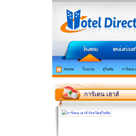
Home
โรงแรม
สุโขทัย
การ์เดน 
การ์เดน เฮาส์