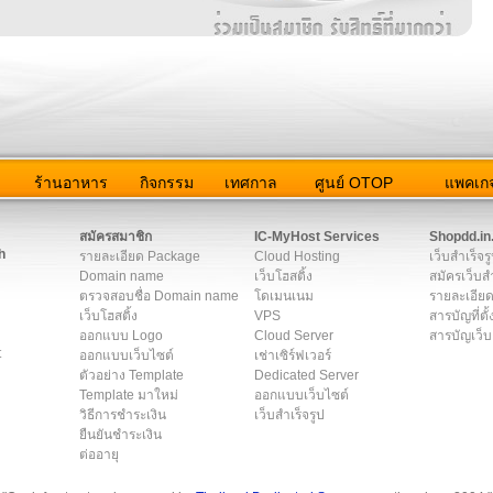
ว
ร้านอาหาร
กิจกรรม
เทศกาล
ศูนย์ OTOP
แพคเกจ
ต่อเรา
|
แผนผัง
|
ข่าวสาร
|
User Agreement
|
Privacy Policy
|
โฆษณา
สมัครสมาชิก
IC-MyHost Services
Shopdd.in
h
รายละเอียด Package
Cloud Hosting
เว็บสำเร็จร
Domain name
เว็บโฮสติ้ง
สมัครเว็บสำ
ตรวจสอบชื่อ Domain name
โดเมนเนม
รายละเอียด
เว็บโฮสติ้ง
VPS
สารบัญที่ตั้
ออกแบบ Logo
Cloud Server
สารบัญเว็บ
t
ออกแบบเว็บไซต์
เช่าเซิร์ฟเวอร์
ตัวอย่าง Template
Dedicated Server
Template มาใหม่
ออกแบบเว็บไซต์
วิธีการชำระเงิน
เว็บสำเร็จรูป
ยืนยันชำระเงิน
ต่ออายุ