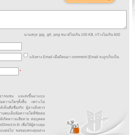
นามสกุล .jpg, .gif, .png ขนาด์ไม่เกิน 100 KB, กว้างไม่เกิน 600
แจ้งทาง Email เมื่อมีคนมา comment (Email จะถูกเก็บเป็น
*
สาธารณชน และส่งขึ้นมาแบบ
ข้อความใดๆทั้งสิ้น เพราะไม่
้เห็นคือชื่อจริง ผู้อ่านจึงควร
บเห็นข้อความใดที่ขัดต่อ
ให้เกิดความเสียหาย ต่อบุคคล
irect.in.th เพื่อให้ผู้ควบคุม
บบต่อไป ขอขอบพระคุณล่วง