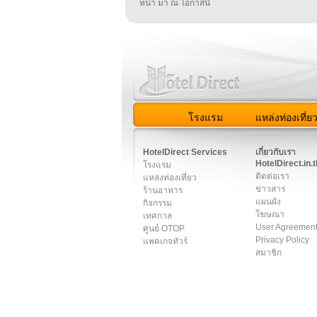
หน้า มา ณ โอกาสนี้
โรงแรม
แหล่งท่องเที่ย
สมาชิก
|
เกี่ยวกับเรา
|
ติด
HotelDirect Services
เกี่ยวกับเรา
HotelDirect.in.t
โรงแรม
ติดต่อเรา
แหล่งท่องเที่ยว
ข่าวสาร
ร้านอาหาร
แผนผัง
กิจกรรม
โฆษณา
เทศกาล
User Agreemen
ศูนย์ OTOP
Privacy Policy
แพคเกจทัวร์
สมาชิก