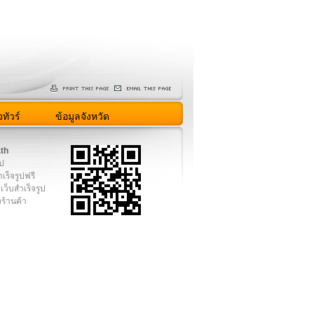
ทัวร์
ข้อมูลจังหวัด
.th
ูป
เร็จรูปฟรี
เว็บสำเร็จรูป
งร้านค้า