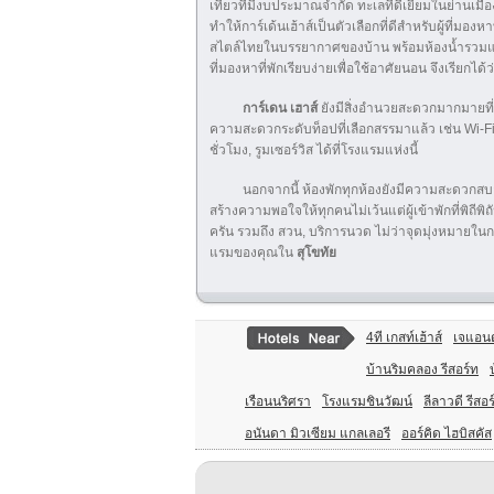
เที่ยวที่มีงบประมาณจำกัด ทะเลที่ดีเยี่ยมในย่านเมื
ทำให้การ์เด้นเฮ้าส์เป็นตัวเลือกที่ดีสำหรับผู้ที่มอ
สไตล์ไทยในบรรยากาศของบ้าน พร้อมห้องน้ำรวมและ
ที่มองหาที่พักเรียบง่ายเพื่อใช้อาศัยนอน จึงเรียกได้ว
การ์เดน เฮาส์
ยังมีสิ่งอำนวยสะดวกมากมายที่
ความสะดวกระดับท็อปที่เลือกสรรมาแล้ว เช่น Wi-Fi ใน
ชั่วโมง, รูมเซอร์วิส ได้ที่โรงแรมแห่งนี้
นอกจากนี้ ห้องพักทุกห้องยังมีความสะดวกสบาย
สร้างความพอใจให้ทุกคนไม่เว้นแต่ผู้เข้าพักที่พิถ
ครัน รวมถึง สวน, บริการนวด ไม่ว่าจุดมุ่งหมายใ
แรมของคุณใน
สุโขทัย
4ที เกสท์เฮ้าส์
เจแอนด
บ้านริมคลอง รีสอร์ท
เรือนนริศรา
โรงแรมชินวัฒน์
ลีลาวดี รีสอร
อนันดา มิวเซียม แกลเลอรี
ออร์คิด ไฮบิสคัส