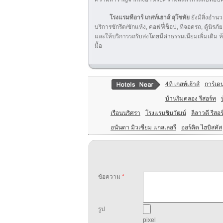
โรงแรมทีอาร์ เกสท์เฮาส์
สุโขทัย
ยังมีสิ่งอำน
บริการซักรีด/ซักแห้ง, คอฟฟี่ช็อป, ที่จอดรถ, ตู้นิ
และให้บริการรถรับส่งโดยมีค่าธรรมเนียมเพิ่มเติ
มื้อ
4ที เกสท์เฮ้าส์
การ์เดน
บ้านริมคลอง รีสอร์ท
เรือนนริศรา
โรงแรมชินวัฒน์
ลีลาวดี รีสอร
อนันดา มิวเซียม แกลเลอรี
ออร์คิด ไฮบิสคัส
ข้อความ
*
รูป
pixel