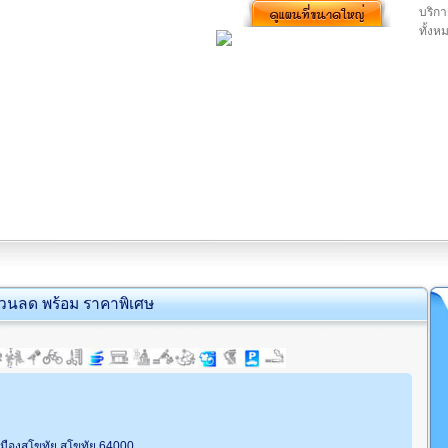
บริกา
ทั้งห
่วนลด พร้อม ราคาพิเศษ
ืองสุโขทัย สุโขทัย 64000