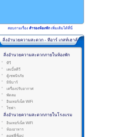
สอบถามเรื่อง
สำรองห้องพัก
เพิ่มเติมได้ที่นี่
สิ่งอำนวยความสะดวก - ทีอาร์ เกสท์เฮาส์
สิ่งอำนวยความสะดวกภายในห้องพัก
ทีวี
เคเบิ้ลทีวี
ตู้เซพนิรภัย
มินิบาร์
เครื่องปรับอากาศ
พัดลม
อินเทอร์เน็ต WiFi
โซฟา
สิ่งอำนวยความสะดวกภายในโรงแรม
อินเทอร์เน็ต WiFi
ห้องอาหาร
คอฟฟี่ช็อป