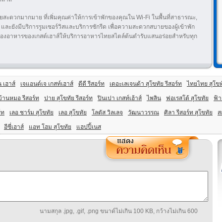
วยสะดวกมากมาย ที่เพิ่มคุณค่าให้การเข้าพักของคุณใน Wi-Fi ในพื้นที่สาธารณะ,
รภัย และยังมีบริการรูมเซอร์วิสและบริการซักรีด เพื่อความสะดวกสบายของผู้เข้าพัก
ม ห้องอาหารของเกสต์เฮาส์ให้บริการอาหารไทยสไตล์ต้นตำรับแสนอร่อยสำหรับทุก
 เฮาส์
เจแอนด์เจ เกสท์เฮาส์
ดีดี รีสอร์ท
เดอะเลเจนด้า สุโขทัย รีสอร์ท
ไทยไทย สุโขทั
บ้านหมอ รีสอร์ท
ปาย สุโขทัย รีสอร์ท
ปินเปา เกสท์เฮ้าส์
ไพลิน
ฟอเรสโต้ สุโขทัย
ฟ้า
์ท
เลอ ชาร์ม สุโขทัย
เลอ สุโขทัย
โลตัส วิลเลจ
วัฒนาวรรณ
ศิลา รีสอร์ท สุโขทัย
ส
อีซี่เฮาส์
แอท โฮม สุโขทัย
แฮปปี้เนส
นามสกุล .jpg, .gif, .png ขนาด์ไม่เกิน 100 KB, กว้างไม่เกิน 600