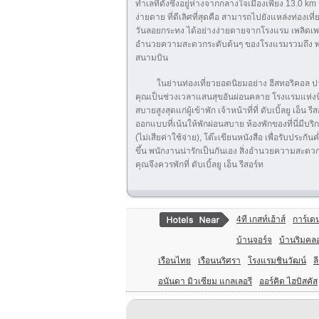
ทำเลที่ตั้งซึ่งอยู่ห่างจากกลางใจเมืองเพียง 13.0 km
ง่ายดาย ที่ดีเลิศที่สุดคือ สามารถไปยังแหล่งท่อง
วันลอยกระทง ได้อย่างง่ายดายจากโรงแรม เพลิดเพ
อำนวยความสะดวกระดับต้นๆ ของโรงแรมรวมถึง พนักงาน
สนามบิน
ในย่านท่องเที่ยวยอดนิยมอย่าง ฮีสทอริคอล ปาร
คุณเป็นช่วงเวลาแสนสุขอันผ่อนคลาย โรงแรมแห่
สบายสูงสุดแก่ผู้เข้าพัก เจ้าหน้าที่ที่ ดับเบิ้ลยู 
ออกแบบที่เน้นให้พักผ่อนสบาย ห้องพักของที่นี่มีบริก
(ไม่เสียค่าใช้จ่าย), โต๊ะเขียนหนังสือ เพื่อรับประ
ขึ้น พนักงานน่ารักเป็นกันเอง สิ่งอำนวยความสะด
คุณจึงควรพักที่ ดับเบิ้ลยู เอ็น รีสอร์ท
4ที เกสท์เฮ้าส์
การ์เดน
บ้านจอร์จ
บ้านริมคลอ
เรือนไทย
เรือนนริศรา
โรงแรมชินวัฒน์
ล
อนันดา มิวเซียม แกลเลอรี
ออร์คิด ไฮบิสคัส