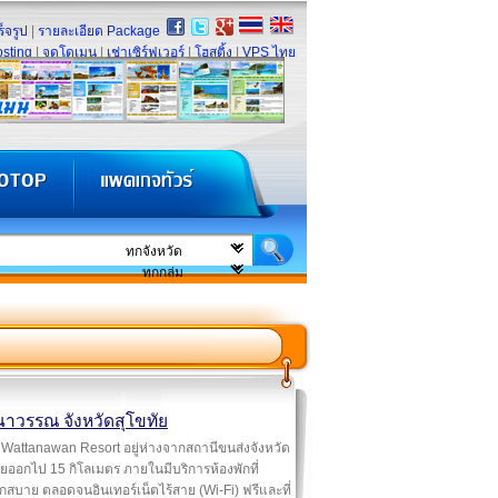
็จรูป
|
รายละเอียด Package
sting
|
จดโดเมน
|
เช่าเซิร์ฟเวอร์
|
โฮสติ้ง
|
VPS ไทย
นาวรรณ จังหวัดสุโขทัย
Wattanawan Resort อยู่ห่างจากสถานีขนส่งจังหวัด
ัยออกไป 15 กิโลเมตร ภายในมีบริการห้องพักที่
สบาย ตลอดจนอินเทอร์เน็ตไร้สาย (Wi-Fi) ฟรีและที่