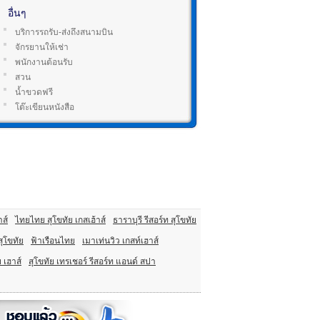
อื่นๆ
บริการรถรับ-ส่งถึงสนามบิน
จักรยานให้เช่า
พนักงานต้อนรับ
สวน
น้ำขวดฟรี
โต๊ะเขียนหนังสือ
าส์
ไทยไทย สุโขทัย เกสเฮ้าส์
ธาราบุรี รีสอร์ท สุโขทัย
สุโขทัย
ฟ้าเรือนไทย
เมาเท่นวิว เกสท์เฮาส์
 เฮาส์
สุโขทัย เทรเชอร์ รีสอร์ท แอนด์ สปา