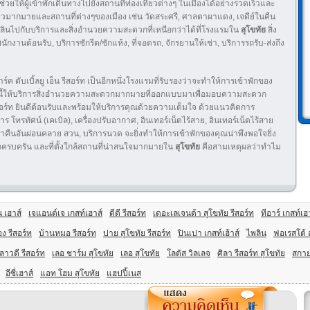
 ช่วยให้ผู้เข้าพักเดินทางไปยังสถานที่ท่องเที่ยวต่างๆ ในเมืองได้อย่างรวดเร็วและ
เที่ยวมากมายและสถานที่ต่างๆของเมือง เช่น วัดสระศรี, ศาลตาผาแดง, เจดีย์ในคืน
ลินไปกับบริการและสิ่งอำนวยความสะดวกที่เหนือกว่าได้ที่โรงแรมใน
สุโขทัย
สิ่ง
ต้อนรับ, บริการซักรีด/ซักแห้ง, ที่จอดรถ, จักรยานให้เช่า, บริการรถรับ-ส่งถึง
์ค ดับเบิ้ลยู เอ็น รีสอร์ท เป็นอีกหนึ่งโรงแรมที่รับรองว่าจะทำให้การเข้าพักของ
งนี้ให้บริการสิ่งอำนวยความสะดวกมากมายที่ออกแบบมาเพื่อมอบความสะดวก
เอ็น รีสอร์ท ยินดีต้อนรับและพร้อมให้บริการคุณด้วยความเต็มใจ ด้วยแนวคิดการ
าร โทรทัศน์ (เคเบิล), เครื่องปรับอากาศ, อินเทอร์เน็ตไร้สาย, อินเทอร์เน็ตไร้สาย
กันค่ำคืนอันผ่อนคลาย สวน, บริการนวด จะยิ่งทำให้การเข้าพักของคุณน่าพึงพอใจยิ่ง
วกครบครัน และที่ตั้งใกล้สถานที่น่าสนใจมากมายใน
สุโขทัย
คือสามเหตุผลว่าทำไม
 เฮาส์
เจแอนด์เจ เกสท์เฮาส์
ดีดี รีสอร์ท
เดอะเลเจนด้า สุโขทัย รีสอร์ท
ทีอาร์ เกสท์เฮ
ง รีสอร์ท
บ้านหมอ รีสอร์ท
ปาย สุโขทัย รีสอร์ท
ปินเปา เกสท์เฮ้าส์
ไพลิน
ฟอเรสโต้ 
ีลาวดี รีสอร์ท
เลอ ชาร์ม สุโขทัย
เลอ สุโขทัย
โลตัส วิลเลจ
ศิลา รีสอร์ท สุโขทัย
สกาย
อีซี่เฮาส์
แอท โฮม สุโขทัย
แฮปปี้เนส