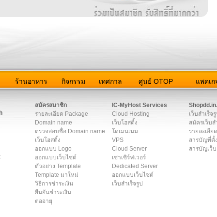
ว
ร้านอาหาร
กิจกรรม
เทศกาล
ศูนย์ OTOP
แพคเกจ
ต่อเรา
|
แผนผัง
|
ข่าวสาร
|
User Agreement
|
Privacy Policy
|
โฆษณา
สมัครสมาชิก
IC-MyHost Services
Shopdd.in
h
รายละเอียด Package
Cloud Hosting
เว็บสำเร็จร
Domain name
เว็บโฮสติ้ง
สมัครเว็บสำ
ตรวจสอบชื่อ Domain name
โดเมนเนม
รายละเอียด
เว็บโฮสติ้ง
VPS
สารบัญที่ตั้
ออกแบบ Logo
Cloud Server
สารบัญเว็บ
t
ออกแบบเว็บไซต์
เช่าเซิร์ฟเวอร์
ตัวอย่าง Template
Dedicated Server
Template มาใหม่
ออกแบบเว็บไซต์
วิธีการชำระเงิน
เว็บสำเร็จรูป
ยืนยันชำระเงิน
ต่ออายุ