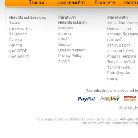
โรงแรม
แหล่งท่องเที่ยว
ร้านอาหาร
กิจกรร
สมาชิก
|
เกี่ยวกับเรา
|
ติดต่อเรา
|
แผนผัง
|
ข่าวสาร
|
User A
HotelDirect Services
เกี่ยวกับเรา
สมัครสมาชิก
HotelDirect.in.th
โรงแรม
รายละเอียด Packa
ติดต่อเรา
แหล่งท่องเที่ยว
Domain name
ข่าวสาร
ร้านอาหาร
ตรวจสอบชื่อ Dom
แผนผัง
กิจกรรม
เว็บโฮสติ้ง
โฆษณา
เทศกาล
ออกแบบ Logo
User Agreement
ศูนย์ OTOP
ออกแบบเว็บไซต์
Privacy Policy
แพคเกจทัวร์
ตัวอย่าง Template
สมาชิก
Template มาใหม่
วิธีการชำระเงิน
ยืนยันชำระเงิน
ต่ออายุ
"Our infrastructure is secured 
Copyright © 1995-2026 Ideal Creation Center Co., Ltd. All Rights 
Use of this Web site constitutes accep