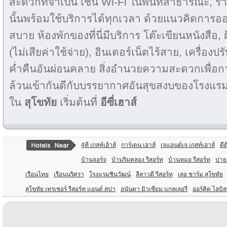
สะดวกที่จำเป็น เช่น Wi-Fi ในพื้นที่สาธารณะ, ร้
นั้นพร้อมใช้บริการได้ทุกเวลา ด้วยแนวคิดการออ
สบาย ห้องพักของที่นี่มีบริการ โต๊ะเขียนหนังสือ, 
(ไม่เสียค่าใช้จ่าย), อินเตอร์เน็ตไร้สาย, เครื่องป
ค่ำคืนอันผ่อนคลาย สิ่งอำนวยความสะดวกเพื่อ
ล้วนเข้ากันดีกับบรรยากาศอันสุขสงบของโรงแรม
ใน
สุโขทัย
เริ่มต้นที่
อีซี่เฮาส์
4ที เกสท์เฮ้าส์
การ์เดน เฮาส์
เจแอนด์เจ เกสท์เฮาส์
ดีด
บ้านจอร์จ
บ้านริมคลอง รีสอร์ท
บ้านหมอ รีสอร์ท
ปาย 
เรือนไทย
เรือนนริศรา
โรงแรมชินวัฒน์
ลีลาวดี รีสอร์ท
เลอ ชาร์ม สุโขทัย
สุโขทัย เทรเชอร์ รีสอร์ท แอนด์ สปา
อนันดา มิวเซียม แกลเลอรี
ออร์คิด ไฮบิส