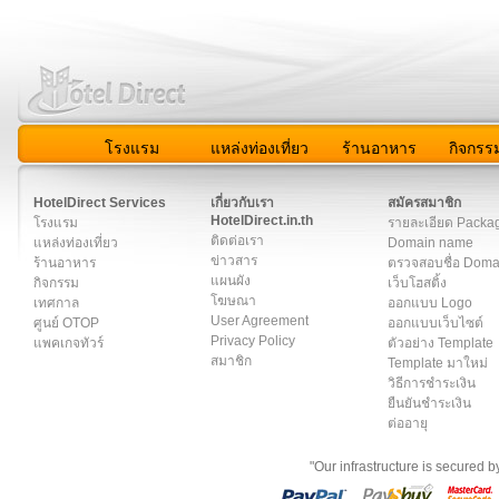
โรงแรม
แหล่งท่องเที่ยว
ร้านอาหาร
กิจกรร
สมาชิก
|
เกี่ยวกับเรา
|
ติดต่อเรา
|
แผนผัง
|
ข่าวสาร
|
User A
HotelDirect Services
เกี่ยวกับเรา
สมัครสมาชิก
HotelDirect.in.th
โรงแรม
รายละเอียด Packa
ติดต่อเรา
แหล่งท่องเที่ยว
Domain name
ข่าวสาร
ร้านอาหาร
ตรวจสอบชื่อ Dom
แผนผัง
กิจกรรม
เว็บโฮสติ้ง
โฆษณา
เทศกาล
ออกแบบ Logo
User Agreement
ศูนย์ OTOP
ออกแบบเว็บไซต์
Privacy Policy
แพคเกจทัวร์
ตัวอย่าง Template
สมาชิก
Template มาใหม่
วิธีการชำระเงิน
ยืนยันชำระเงิน
ต่ออายุ
"Our infrastructure is secured 