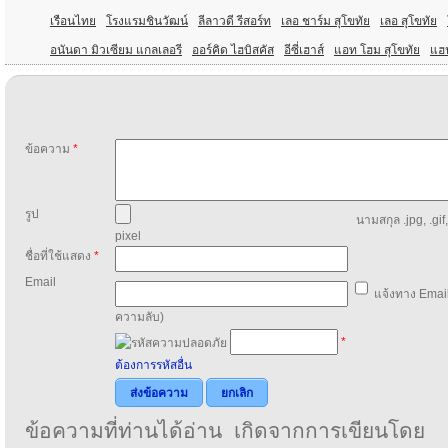
เรือนไทย
โรงแรมชินวัฒน์
ลีลาวดี รีสอร์ท
เลอ ชาร์ม สุโขทัย
เลอ สุโขทัย
อนันดา มิวเซียม แกลเลอรี
ออร์คิด ไฮบิสคัส
อีซี่เฮาส์
แอท โฮม สุโขทัย
แฮป
ข้อความ
*
รูป
นามสกุล .jpg, .gif
pixel
ชื่อที่ใช้แสดง
*
Email
แจ้งทาง Email
ความลับ)
*
ต้องการรหัสอื่น
ส่งข้อความ
ยกเลิก
ข้อความที่ท่านได้อ่าน เกิดจากการเขียนโดย