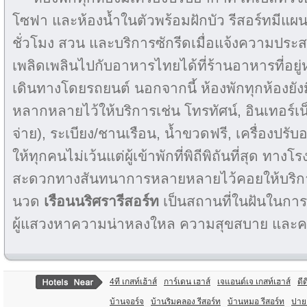
โซฟา และห้องน้ำในตัวพร้อมฝักบัว รีสอร์ทมีแผน
ชั่วโมง สวน และบริการซักรีดเมื่อแจ้งความประสง
เพลิดเพลินไปกับอาหารไทยได้ที่ร้านอาหารที่อย
เดินทางโดยรถยนต์ นอกจากนี้ ห้องพักทุกห้องย
หลากหลายไว้ให้บริการเช่น โทรทัศน์, อินเทอร์เน็
จ่าย), ระเบียง/ชานเรือน, น้ำขวดฟรี, เครื่องปร
ให้ทุกคนไม่เว้นแต่ผู้เข้าพักที่พิถีพิถันที่สุด ทา
สะดวกทางสันทนาการหลายหลายไว้คอยให้บริการ
นวด
เรือนนริศรารีสอร์ท
เป็นสถานที่ในฝันในการพ
ผู้แสวงหาความน่าหลงใหล ความสุขสบาย แล
4ที เกสท์เฮ้าส์
การ์เดน เฮาส์
เจแอนด์เจ เกสท์เฮาส์
ดีด
บ้านจอร์จ
บ้านริมคลอง รีสอร์ท
บ้านหมอ รีสอร์ท
ปาย 