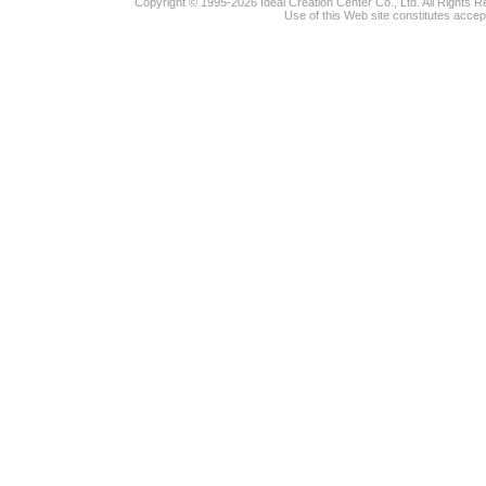
Copyright © 1995-2026 Ideal Creation Center Co., Ltd. All Rights 
Use of this Web site constitutes accep