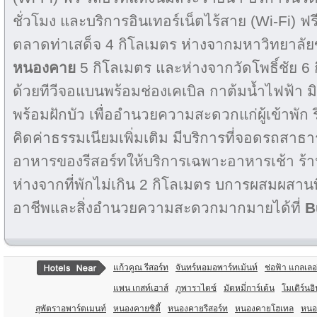
ชั่วโมง และบริการอินเทอร์เน็ตไร้สาย (Wi-Fi) ฟร
ตลาดท่าเสด็จ 4 กิโลเมตร ห่างจากมหาวิทยาลั
หนองคาย
5 กิโลเมตร และห่างจากวัดโพธิ์ชัย 6
ด้วยทีวีจอแบนพร้อมช่องเคเบิล กาต้มน้ำไฟฟ้า มิ
พร้อมฝักบัว เพื่ออำนวยความสะดวกแก่ผู้เข้าพัก รี
คิดค่าธรรมเนียมเพิ่มเติม มีบริการที่จอดรถสาธ
อาหารของรีสอร์ทให้บริการเฉพาะอาหารเช้า ร้า
ห่างจากที่พักไม่เกิน 2 กิโลเมตร บการผสมผสาน
อาชีพและสิ่งอำนวยความสะดวกมากมายได้ที่
B
แก้วคูณ รีสอร์ท
จันทร์หอมอพาร์ทเม้นท์
ช่อฟ้า แกลเลอร
แพน เกสท์เฮาส์
ภูพาราไดซ์
มัดหมี่การ์เด้น
โมเดิร์นอิ
สุพัตราอพาร์ตเมนท์
หนองคายซิตี้
หนองคายรีสอร์ท
หนองคายโฮเทล
หนอ