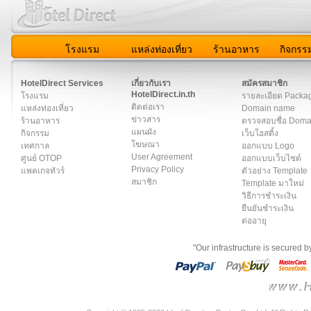
โรงแรม
แหล่งท่องเที่ยว
ร้านอาหาร
กิจกรร
สมาชิก
|
เกี่ยวกับเรา
|
ติดต่อเรา
|
แผนผัง
|
ข่าวสาร
|
User A
HotelDirect Services
เกี่ยวกับเรา
สมัครสมาชิก
HotelDirect.in.th
โรงแรม
รายละเอียด Packa
ติดต่อเรา
แหล่งท่องเที่ยว
Domain name
ข่าวสาร
ร้านอาหาร
ตรวจสอบชื่อ Dom
แผนผัง
กิจกรรม
เว็บโฮสติ้ง
โฆษณา
เทศกาล
ออกแบบ Logo
User Agreement
ศูนย์ OTOP
ออกแบบเว็บไซต์
Privacy Policy
แพคเกจทัวร์
ตัวอย่าง Template
สมาชิก
Template มาใหม่
วิธีการชำระเงิน
ยืนยันชำระเงิน
ต่ออายุ
"Our infrastructure is secured 