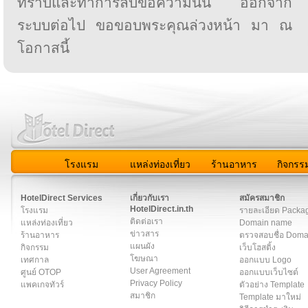
ทราบและทำการลบข้อความนั้น ออกจาก
ระบบต่อไป ขอขอบพระคุณล่วงหน้า มา ณ
โอกาสนี้
โรงแรม
แหล่งท่องเที่ยว
ร้านอาหาร
กิจกรร
สมาชิก
|
เกี่ยวกับเรา
|
ติดต่อเรา
|
แผนผัง
|
ข่าวสาร
|
User A
HotelDirect Services
เกี่ยวกับเรา
สมัครสมาชิก
HotelDirect.in.th
โรงแรม
รายละเอียด Packa
ติดต่อเรา
แหล่งท่องเที่ยว
Domain name
ข่าวสาร
ร้านอาหาร
ตรวจสอบชื่อ Dom
แผนผัง
กิจกรรม
เว็บโฮสติ้ง
โฆษณา
เทศกาล
ออกแบบ Logo
User Agreement
ศูนย์ OTOP
ออกแบบเว็บไซต์
Privacy Policy
แพคเกจทัวร์
ตัวอย่าง Template
สมาชิก
Template มาใหม่