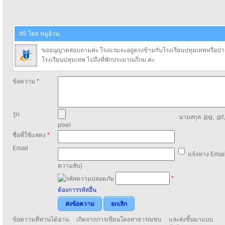
#6 โดย หมูอ้วน
ขออนุญาตสอบถามค่ะ โรงแรมจะอยู่ตรงข้ามกับโรงเรียนปทุมเทพหรือป่า
โรงเรียนปทุมเทพ ไปถึงที่พักประมาณกี่กม.ค่ะ
ข้อความ
*
รูป
นามสกุล .jpg, .gif
pixel
ชื่อที่ใช้แสดง
*
Email
แจ้งทาง Email
ความลับ)
*
ต้องการรหัสอื่น
ส่งข้อความ
ยกเลิก
ข้อความที่ท่านได้อ่าน เกิดจากการเขียนโดยสาธารณชน และส่งขึ้นมาแบบ