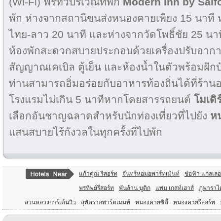
(Wi-Fi) ฟรีทั่วบริเวณที่พัก
Modern Inn by Saif
พัก ห่างจากสถานีขนส่งหนองคายเพียง 15 นาที
ไทย-ลาว 20 นาที และห่างจากวัดโพธิ์ชัย 25 น
ห้องพักสะดวกสบายประกอบด้วยเครื่องปรับอากา
สัญญาณเคเบิล ตู้เย็น และห้องน้ำในตัวพร้อมฝักบ
ท่านสามารถอิ่มอร่อยกับอาหารท้องถิ่นได้ที่ร้า
โรงแรมไม่เกิน 5 นาทีหากโดยสารรถยนต์
โมเดิ
เลือกอันชาญฉลาดสำหรับนักท่องเที่ยวที่ไปยัง
ห
แสนสบายไร้กังวลในทุกครั้งที่ไปพัก
แก้วคูณ รีสอร์ท
จันทร์หอมอพาร์ทเม้นท์
ช่อฟ้า แกลเลอร
พรทิพย์รีสอร์ท
พันล้าน บูติก
แพน เกสท์เฮาส์
ภูพาราไ
สวนหลวงการ์เด้นวิว
สุพัตราอพาร์ตเมนท์
หนองคายซิตี้
หนองคายรีสอร์ท