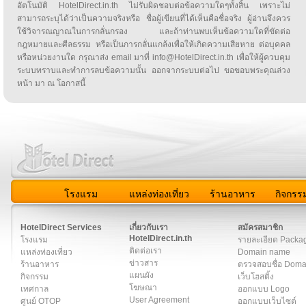
อัตโนมัติ HotelDirect.in.th ไม่รับผิดชอบต่อข้อความใดๆทั้งสิ้น เพราะไม่
สามารถระบุได้ว่าเป็นความจริงหรือ ชื่อผู้เขียนที่ได้เห็นคือชื่อจริง ผู้อ่านจึงควร
ใช้วิจารณญาณในการกลั่นกรอง และถ้าท่านพบเห็นข้อความใดที่ขัดต่อ
กฎหมายและศีลธรรม หรือเป็นการกลั่นแกล้งเพื่อให้เกิดความเสียหาย ต่อบุคคล
หรือหน่วยงานใด กรุณาส่ง email มาที่ info@HotelDirect.in.th เพื่อให้ผู้ควบคุม
ระบบทราบและทำการลบข้อความนั้น ออกจากระบบต่อไป ขอขอบพระคุณล่วง
หน้า มา ณ โอกาสนี้
โรงแรม
แหล่งท่องเที่ยว
ร้านอาหาร
กิจกรร
สมาชิก
|
เกี่ยวกับเรา
|
ติดต่อเรา
|
แผนผัง
|
ข่าวสาร
|
User A
HotelDirect Services
เกี่ยวกับเรา
สมัครสมาชิก
HotelDirect.in.th
โรงแรม
รายละเอียด Packa
ติดต่อเรา
แหล่งท่องเที่ยว
Domain name
ข่าวสาร
ร้านอาหาร
ตรวจสอบชื่อ Dom
แผนผัง
กิจกรรม
เว็บโฮสติ้ง
โฆษณา
เทศกาล
ออกแบบ Logo
User Agreement
ศูนย์ OTOP
ออกแบบเว็บไซต์