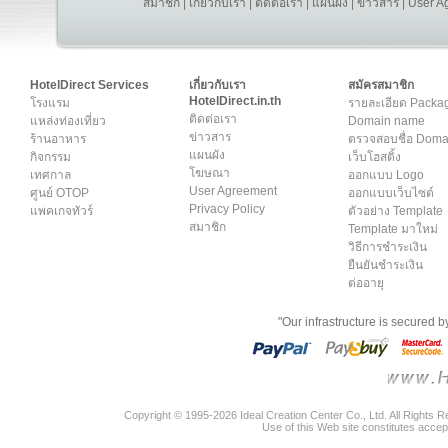
สมาชิก
|
เกี่ยวกับเรา
|
ติดต่อเรา
|
แผนผัง
|
ข่าวสาร
|
User A
HotelDirect Services
เกี่ยวกับเรา
สมัครสมาชิก
HotelDirect.in.th
โรงแรม
รายละเอียด Packa
ติดต่อเรา
แหล่งท่องเที่ยว
Domain name
ข่าวสาร
ร้านอาหาร
ตรวจสอบชื่อ Dom
แผนผัง
กิจกรรม
เว็บโฮสติ้ง
โฆษณา
เทศกาล
ออกแบบ Logo
User Agreement
ศูนย์ OTOP
ออกแบบเว็บไซต์
Privacy Policy
แพคเกจทัวร์
ตัวอย่าง Template
สมาชิก
Template มาใหม่
วิธีการชำระเงิน
ยืนยันชำระเงิน
ต่ออายุ
"Our infrastructure is secured 
Copyright © 1995-2026 Ideal Creation Center Co., Ltd. All Rights 
Use of this Web site constitutes accep