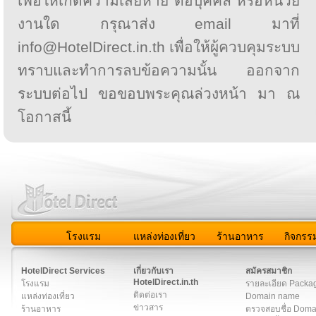
เพื่อให้เกิดความเสียหาย ต่อบุคคล หรือหน่วย
งานใด กรุณาส่ง email มาที่
info@HotelDirect.in.th เพื่อให้ผู้ควบคุมระบบ
ทราบและทำการลบข้อความนั้น ออกจาก
ระบบต่อไป ขอขอบพระคุณล่วงหน้า มา ณ
โอกาสนี้
โรงแรม
แหล่งท่องเที่ยว
ร้านอาหาร
กิจกรร
สมาชิก
|
เกี่ยวกับเรา
|
ติดต่อเรา
|
แผนผัง
|
ข่าวสาร
|
User A
HotelDirect Services
เกี่ยวกับเรา
สมัครสมาชิก
HotelDirect.in.th
โรงแรม
รายละเอียด Packa
ติดต่อเรา
แหล่งท่องเที่ยว
Domain name
ข่าวสาร
ร้านอาหาร
ตรวจสอบชื่อ Dom