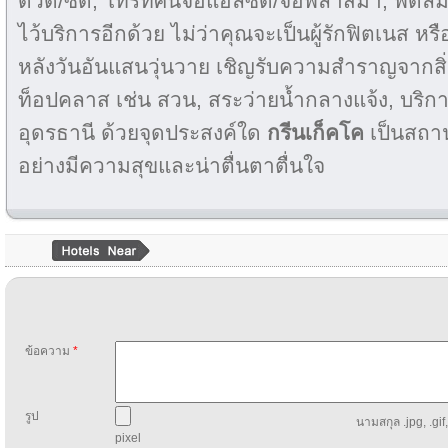
ดีวีดี/ซีดี, โทรทัศน์จอแอลซีดี/จอพลาสม่า, พัดล
ไว้บริการอีกด้วย ไม่ว่าคุณจะเป็นผู้รักฟิตเนส ห
หลังวันอันแสนวุ่นวาย เชิญรับความสำราญจาก
ท็อปคลาส เช่น สวน, สระว่ายน้ำกลางแจ้ง, บริก
อุดรธานี ด้วยจุดประสงค์ใด
กรีนเก็คโค
เป็นสถานท
อย่างมีความสุขและน่าตื่นตาตื่นใจ
ข้อความ
*
รูป
นามสกุล .jpg, .gif
pixel