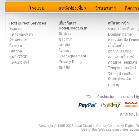
โรงแรม
แหล่งท่องเที่ยว
ร้านอาหาร
กิจกรร
สมาชิก
|
เกี่ยวกับเรา
|
ติดต่อเรา
|
แผนผัง
|
ข่าวสาร
|
User A
HotelDirect Services
เกี่ยวกับเรา
สมัครสมาชิก
HotelDirect.in.th
โรงแรม
รายละเอียด Packa
ติดต่อเรา
แหล่งท่องเที่ยว
Domain name
ข่าวสาร
ร้านอาหาร
ตรวจสอบชื่อ Dom
แผนผัง
กิจกรรม
เว็บโฮสติ้ง
โฆษณา
เทศกาล
ออกแบบ Logo
User Agreement
ศูนย์ OTOP
ออกแบบเว็บไซต์
Privacy Policy
แพคเกจทัวร์
ตัวอย่าง Template
สมาชิก
Template มาใหม่
วิธีการชำระเงิน
ยืนยันชำระเงิน
ต่ออายุ
"Our infrastructure is secured 
Copyright © 1995-2026 Ideal Creation Center Co., Ltd. All Rights 
Use of this Web site constitutes accep