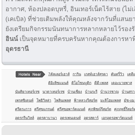
อากาศ, ห้องปลอดบุหรี่, อินเทอร์เน็ตไร้สาย (ไม่เส
(เคเบิล) ที่ช่วยเติมพลังให้คุณหลังจากวันที่แส
ยังเตรียมกิจกรรมนันทนาการหลากหลายไว้รองร
อินน์
เป็นจุดหมายที่ครบครันหากคุณต้องการหาที
อุดรธานี
7คัลเลอร์เฮาส์
การิน
เกสท์เฮาส์สุรดา
คันทรี่วิว
เคที
ดิอิงลิชแมนส์
ดิโอโซนบูติก
ดีดี-เพลส
เดอะบายพาส
นันทิยาเทอร์เรซ
นาตาเทอร์เรซ
บ้านเชียง
บ้านระรี
บ้านวรชาญ
บ้านสรา
เพรสซิเดนท์
โพธิวิลล่า
ไพลินเพลส
ฟ้าหลวงรีสอร์ท
มะลิโฮมเพลส
มัช-เฌ
ศรีตระการ
ศรีสุขแกรนด์
ศรีสุขอพาร์ตเมนท์
ศุภพิชญ์รีสอร์ท
ศุภฤทธิ์รีสอร์
อุดรกรีนวิลล์
อุดรคาบานา
อุดรเพนเดนท์
อุดรสตาร์
เอกอุดรอพาร์ตเมนท์