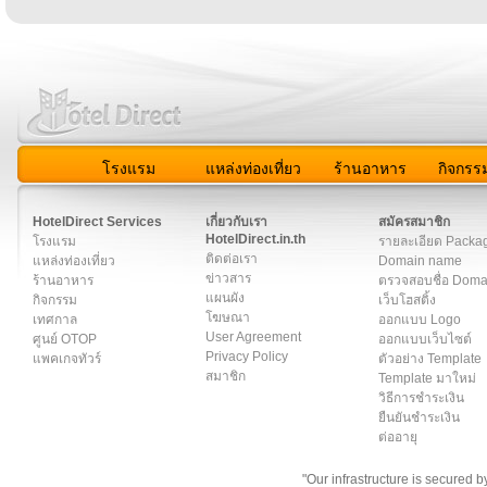
โรงแรม
แหล่งท่องเที่ยว
ร้านอาหาร
กิจกรร
สมาชิก
|
เกี่ยวกับเรา
|
ติดต่อเรา
|
แผนผัง
|
ข่าวสาร
|
User A
HotelDirect Services
เกี่ยวกับเรา
สมัครสมาชิก
HotelDirect.in.th
โรงแรม
รายละเอียด Packa
ติดต่อเรา
แหล่งท่องเที่ยว
Domain name
ข่าวสาร
ร้านอาหาร
ตรวจสอบชื่อ Dom
แผนผัง
กิจกรรม
เว็บโฮสติ้ง
โฆษณา
เทศกาล
ออกแบบ Logo
User Agreement
ศูนย์ OTOP
ออกแบบเว็บไซต์
Privacy Policy
แพคเกจทัวร์
ตัวอย่าง Template
สมาชิก
Template มาใหม่
วิธีการชำระเงิน
ยืนยันชำระเงิน
ต่ออายุ
"Our infrastructure is secured 