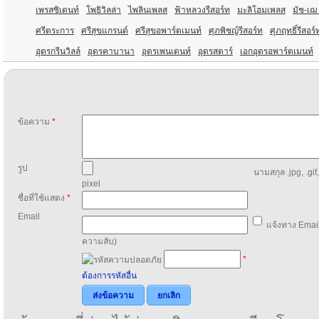
เพรสซิเดนท์
โพธิวิลล่า
ไพลินเพลส
ฟ้าหลวงรีสอร์ท
มะลิโฮมเพลส
มัช-เฌ
ศรีตระการ
ศรีสุขแกรนด์
ศรีสุขอพาร์ตเมนท์
ศุภพิชญ์รีสอร์ท
ศุภฤทธิ์รีสอร์
อุดรกรีนวิลล์
อุดรคาบานา
อุดรเพนเดนท์
อุดรสตาร์
เอกอุดรอพาร์ตเมนท์
ข้อความ
*
รูป
นามสกุล .jpg, .gif
pixel
ชื่อที่ใช้แสดง
*
Email
แจ้งทาง Email
ความลับ)
*
ต้องการรหัสอื่น
ส่งข้อความ
ยกเลิก