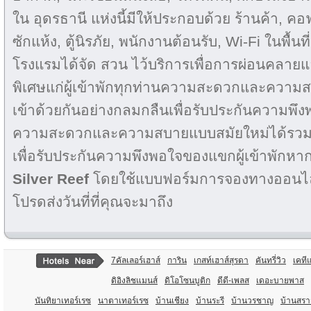
ใน อุดรธานี แห่งนี้มีให้ประกอบด้วย ร้านค้า, คอฟ
ซักแห้ง, ตู้นิรภัย, พนักงานต้อนรับ, Wi-Fi ในพื้
โรงแรมได้จัด สวน ไว้บริการเพื่อการผ่อนคลาย
พิเศษแก่ผู้เข้าพักทุกท่านความสะดวกและความ
เข้าด้วยกันอย่างกลมกลืนเพื่อรับประกันความพึง
ความสะดวกและความสบายแบบสมัยใหม่ได้รวมเข
เพื่อรับประกันความพึงพอใจของแขกผู้เข้าพักหาก
Silver Reef
โดยใช้แบบฟอร์มการจองทางออนไลน์ท
โปรดส่งวันที่ที่คุณจะมาถึง
7คัลเลอร์เฮาส์
การิน
เกสท์เฮาส์สุรดา
คันทรี่วิว
เคที
ดิอิงลิชแมนส์
ดิโอโซนบูติก
ดีดี-เพลส
เดอะบายพาส
นันทิยาเทอร์เรซ
นาตาเทอร์เรซ
บ้านเชียง
บ้านระรี
บ้านวรชาญ
บ้านสรา