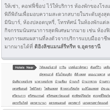
ให้เช่า, คอฟฟี่ช็อป ไว้ให้บริการ ห้องพักของโร
พิถีพิถันเพื่อมอบความสะดวกสบายในระดับสูงสุด 
มินิบาร์, ห้องปลอดบุหรี่, โทรทัศน์ ในห้องพักแต
กิจกรรมนันทนาการสุดพิเศษมากมาย เช่น ห้องฟิ
พบการผสมผสานที่ลงตัวจากบริการแบบมืออาชี
มากมายได้ที่
ดิอิงลิชแมนส์รีทรีท จ.อุดรธานี
7คัลเลอร์เฮาส์
การิน
เกสท์เฮาส์สุรดา
คันทรี่วิว
เคที
ณัฐพรเฮาส์
ดิโอโซนบูติก
ดีดี-เพลส
เดอะบายพาส
เ
นันทิยาเทอร์เรซ
นาตาเทอร์เรซ
บ้านเชียง
บ้านระรี
บ้านวรชาญ
บ้านสรา
เพรสซิเดนท์
โพธิวิลล่า
ไพลินเพลส
ฟ้าหลวงรีสอร์ท
มะลิโฮมเพลส
มัช-เฌ
ศรีตระการ
ศรีสุขแกรนด์
ศรีสุขอพาร์ตเมนท์
ศุภพิชญ์รีสอร์ท
ศุภฤทธิ์รีสอร์
อุดรกรีนวิลล์
อุดรคาบานา
อุดรเพนเดนท์
อุดรสตาร์
เอกอุดรอพาร์ตเมนท์