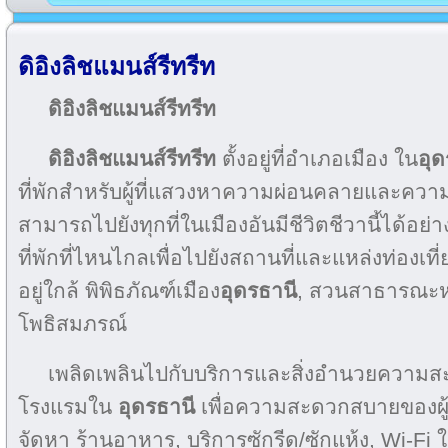
ดิอิงลิชแมนส์รีทรีท
ดิอิงลิชแมนส์รีทรีท
ดิอิงลิชแมนส์รีทรีท
ตั้งอยู่ที่อำเภอเมือง ใน
อุด
ที่พักสำหรับผู้ที่แสวงหาความผ่อนคลายและความบันเ
สามารถไปยังทุกที่ในเมืองอันมีชีวิตชีวานี้ได้อย
ที่พักที่ไหนไกลเพื่อไปยังสถานที่และแหล่งท่องเที่ย
อยู่ใกล้ พิพิธภัณฑ์เมือง
อุดรธานี
, สวนสาธารณะหน
โพธิสมภรณ์
เพลิดเพลินไปกับบริการและสิ่งอำนวยความสะดว
โรงแรมใน
อุดรธานี
เพื่อความสะดวกสบายของผู้
จัดหา ร้านอาหาร, บริการซักรีด/ซักแห้ง, Wi-Fi 