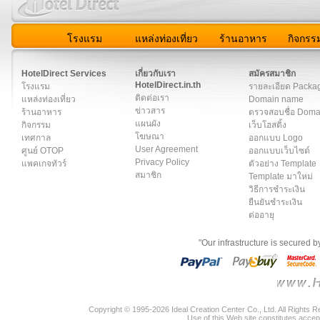
โรงแรม
แหล่งท่องเที่ยว
ร้านอาหาร
กิจกรร
สมาชิก
|
เกี่ยวกับเรา
|
ติดต่อเรา
|
แผนผัง
|
ข่าวสาร
|
User A
HotelDirect Services
เกี่ยวกับเรา
สมัครสมาชิก
HotelDirect.in.th
โรงแรม
รายละเอียด Packa
ติดต่อเรา
แหล่งท่องเที่ยว
Domain name
ข่าวสาร
ร้านอาหาร
ตรวจสอบชื่อ Dom
แผนผัง
กิจกรรม
เว็บโฮสติ้ง
โฆษณา
เทศกาล
ออกแบบ Logo
User Agreement
ศูนย์ OTOP
ออกแบบเว็บไซต์
Privacy Policy
แพคเกจทัวร์
ตัวอย่าง Template
สมาชิก
Template มาใหม่
วิธีการชำระเงิน
ยืนยันชำระเงิน
ต่ออายุ
"Our infrastructure is secured 
Copyright © 1995-2026 Ideal Creation Center Co., Ltd. All Rights 
Use of this Web site constitutes accep