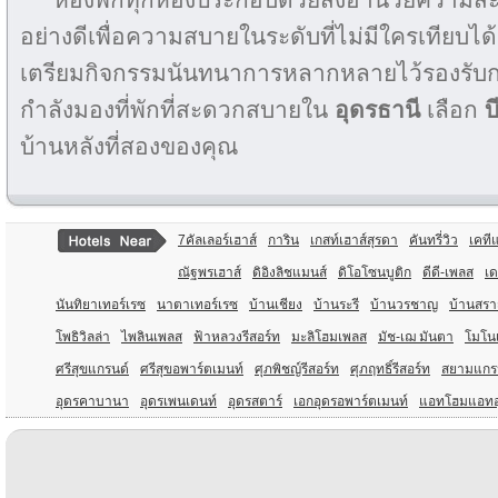
อย่างดีเพื่อความสบายในระดับที่ไม่มีใครเทียบได
เตรียมกิจกรรมนันทนาการหลากหลายไว้รองรับก
กำลังมองที่พักที่สะดวกสบายใน
อุดรธานี
เลือก
บ
บ้านหลังที่สองของคุณ
7คัลเลอร์เฮาส์
การิน
เกสท์เฮาส์สุรดา
คันทรี่วิว
เคที
ณัฐพรเฮาส์
ดิอิงลิชแมนส์
ดิโอโซนบูติก
ดีดี-เพลส
เ
นันทิยาเทอร์เรซ
นาตาเทอร์เรซ
บ้านเชียง
บ้านระรี
บ้านวรชาญ
บ้านสรา
โพธิวิลล่า
ไพลินเพลส
ฟ้าหลวงรีสอร์ท
มะลิโฮมเพลส
มัช-เฌ มันตา
โมโน
ศรีสุขแกรนด์
ศรีสุขอพาร์ตเมนท์
ศุภพิชญ์รีสอร์ท
ศุภฤทธิ์รีสอร์ท
สยามแกร
อุดรคาบานา
อุดรเพนเดนท์
อุดรสตาร์
เอกอุดรอพาร์ตเมนท์
แอทโฮมแอทอ