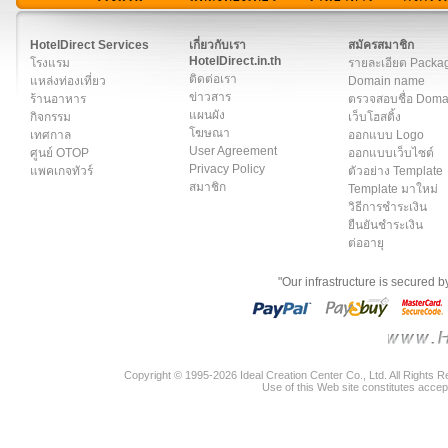
สมาชิก
|
เกี่ยวกับเรา
|
ติดต่อเรา
|
แผนผัง
|
ข่าวสาร
|
User A
HotelDirect Services
เกี่ยวกับเรา
สมัครสมาชิก
HotelDirect.in.th
โรงแรม
รายละเอียด Packa
ติดต่อเรา
แหล่งท่องเที่ยว
Domain name
ข่าวสาร
ร้านอาหาร
ตรวจสอบชื่อ Dom
แผนผัง
กิจกรรม
เว็บโฮสติ้ง
โฆษณา
เทศกาล
ออกแบบ Logo
User Agreement
ศูนย์ OTOP
ออกแบบเว็บไซต์
Privacy Policy
แพคเกจทัวร์
ตัวอย่าง Template
สมาชิก
Template มาใหม่
วิธีการชำระเงิน
ยืนยันชำระเงิน
ต่ออายุ
"Our infrastructure is secured 
Copyright © 1995-2026 Ideal Creation Center Co., Ltd. All Rights 
Use of this Web site constitutes accep