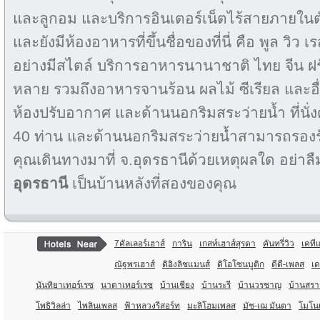
และลูกอม และบริการอินเตอร์เน็ตไร้สายภายใน
และยังมีห้องอาหารที่ขึ้นชื่อของที่นี่ คือ พูล ว
อย่างมีสไตล์ บริการอาหารนานาชาติ ไทย จีน ฝร
หลาย รวมถึงอาหารจานร้อน ผลไม้ ซีเรียล และอื่น
ห้องปรับอากาศ และด้านนอกริมสระว่ายน้ำ ที่นั่
40 ท่าน และด้านนอกริมสระว่ายน้ำสามารถรองรับ
คุณเดินทางมาที่ จ.อุดรธานีด้วยเหตุผลใด อย่าล
อุดรธานี
เป็นบ้านหลังที่สองของคุณ
7คัลเลอร์เฮาส์
การิน
เกสท์เฮาส์สุรดา
คันทรี่วิว
เคที
ณัฐพรเฮาส์
ดิอิงลิชแมนส์
ดิโอโซนบูติก
ดีดี-เพลส
เ
นันทิยาเทอร์เรซ
นาตาเทอร์เรซ
บ้านเชียง
บ้านระรี
บ้านวรชาญ
บ้านสรา
โพธิวิลล่า
ไพลินเพลส
ฟ้าหลวงรีสอร์ท
มะลิโฮมเพลส
มัช-เฌ มันตา
โมโน