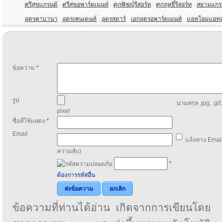
ศรีสุขแกรนด์
ศรีสุขอพาร์ตเมนท์
ศุภพิชญ์รีสอร์ท
ศุภฤทธิ์รีสอร์ท
สยามแกร
อุดรคาบานา
อุดรเพนเดนท์
อุดรสตาร์
เอกอุดรอพาร์ตเมนท์
แอทโฮมแอทอ
ข้อความ
*
รูป
นามสกุล .jpg, .gif
pixel
ชื่อที่ใช้แสดง
*
Email
แจ้งทาง Email
ความลับ)
*
ต้องการรหัสอื่น
ส่งข้อความ
ยกเลิก
ข้อความที่ท่านได้อ่าน เกิดจากการเขียนโดย