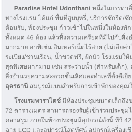
Paradise Hotel Udonthani
หนึ่งในบรรดา
ทางโรงแรม ได้แก่ พื้นที่สูบบุหรี่, บริการซักรีด/ซ
ต้อนรับ, ห้องประชุม ก้าวเข้าไปในหนึ่งในห้องพัก
ทั้งหมด 46 ห้อง แล้วทิ้งความเครียดที่มีไปกับ
มากมาย อาทิเช่น อินเทอร์เน็ตไร้สาย (ไม่เสียค่าใ
ระเบียง/ชานเรือน, น้ำขวดฟรี, ฝักบัว โรงแรมใ
สุดพิเศษมากมาย เช่น สระว่ายน้ำ (สำหรับเด็ก),
สิ่งอำนวยความสะดวกชั้นเลิศและทำเลที่ตั้งดีเยี
อุดรธานี
สมบูรณ์แบบสำหรับการเข้าพักของคุณใ
โรงแรมพาราไดซ์
มีห้องประชุมขนาดเล็กถึง
72 ตารางเมตร สามารถรองรับผู้เข้าร่วมประชุมไ
คลาสรูม ภายในห้องประชุมมีอุปกรณ์ดังนี้ ทีวี 42 น
ฉาย LCD และอุปกรณ์โสตทัศน์ อุปกรณ์เครื่องเขีย