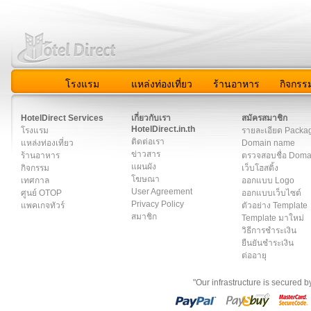
โรงแรม
แหล่งท่องเที่ยว
ร้านอาหาร
กิจกรร
สมาชิก
|
เกี่ยวกับเรา
|
ติดต่อเรา
|
แผนผัง
|
ข่าวสาร
|
User A
HotelDirect Services
เกี่ยวกับเรา
สมัครสมาชิก
HotelDirect.in.th
โรงแรม
รายละเอียด Packa
ติดต่อเรา
แหล่งท่องเที่ยว
Domain name
ข่าวสาร
ร้านอาหาร
ตรวจสอบชื่อ Dom
แผนผัง
กิจกรรม
เว็บโฮสติ้ง
โฆษณา
เทศกาล
ออกแบบ Logo
User Agreement
ศูนย์ OTOP
ออกแบบเว็บไซต์
Privacy Policy
แพคเกจทัวร์
ตัวอย่าง Template
สมาชิก
Template มาใหม่
วิธีการชำระเงิน
ยืนยันชำระเงิน
ต่ออายุ
"Our infrastructure is secured 