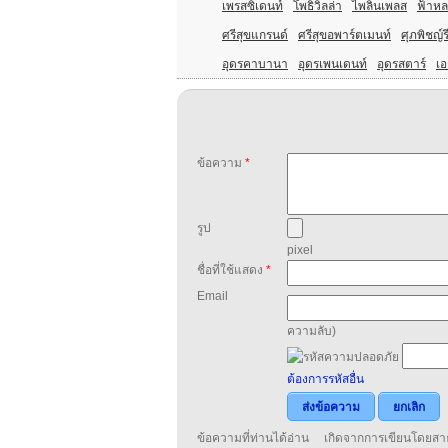
เพรสซิเดนท์
โพธิวิลล่า
ไพลินเพลส
ฟ้าหล
ศรีสุขแกรนด์
ศรีสุขอพาร์ตเมนท์
ศุภพิชญ์ร
อุดรคาบานา
อุดรเพนเดนท์
อุดรสตาร์
เอ
ข้อความ
*
รูป
pixel
ชื่อที่ใช้แสดง
*
Email
ความลับ)
ต้องการรหัสอื่น
ส่งข้อความ
ยกเลิก
ข้อความที่ท่านได้อ่าน เกิดจากการเขียนโดย