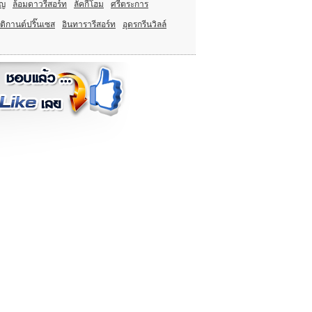
ิญ
ล้อมดาวรีสอร์ท
ลัคกี้โฮม
ศรีตระการ
ติกานต์ปริ๊นเซส
อินทารารีสอร์ท
อุดรกรีนวิลล์