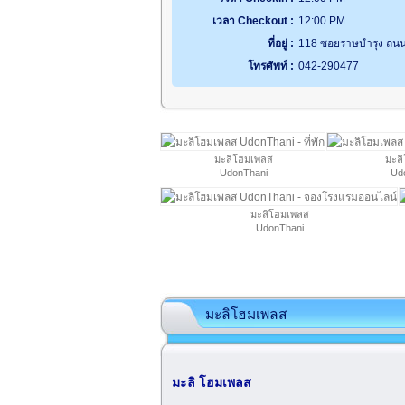
เวลา Checkout :
12:00 PM
ที่อยู่ :
118 ซอยราษบำรุง ถนนอ
โทรศัพท์ :
042-290477
มะลิโฮมเพลส
มะล
UdonThani
Ud
มะลิโฮมเพลส
UdonThani
มะลิโฮมเพลส
มะลิ โฮมเพลส