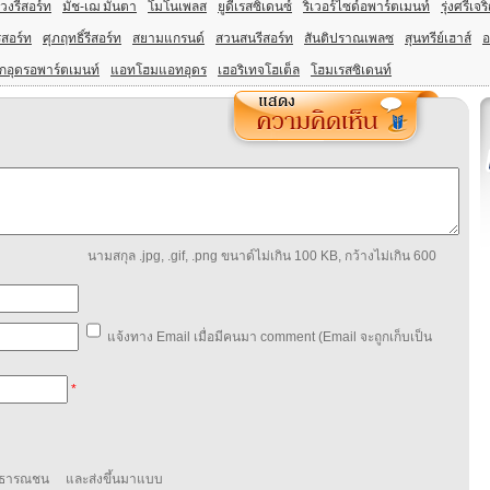
วงรีสอร์ท
มัช-เฌ มันตา
โมโนเพลส
ยูดีเรสซิเดนซ์
ริเวอร์ไซด์อพาร์ตเมนท์
รุ่งศรีเจร
ีสอร์ท
ศุภฤทธิ์รีสอร์ท
สยามแกรนด์
สวนสนรีสอร์ท
สันติปราณเพลซ
สุนทรีย์เฮาส์
อ
กอุดรอพาร์ตเมนท์
แอทโฮมแอทอุดร
เฮอริเทจโฮเต็ล
โฮมเรสซิเดนท์
นามสกุล .jpg, .gif, .png ขนาด์ไม่เกิน 100 KB, กว้างไม่เกิน 600
แจ้งทาง Email เมื่อมีคนมา comment (Email จะถูกเก็บเป็น
*
สาธารณชน และส่งขึ้นมาแบบ