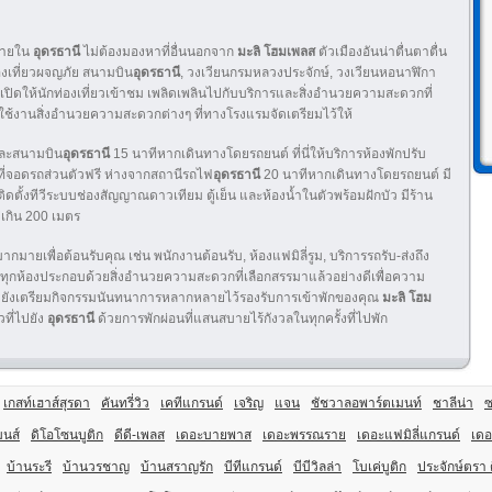
่ายใน
อุดรธานี
ไม่ต้องมองหาที่อื่นนอกจาก
มะลิ โฮมเพลส
ตัวเมืองอันน่าตื่นตาตื่น
่องเที่ยวผจญภัย สนามบิน
อุดรธานี
, วงเวียนกรมหลวงประจักษ์, วงเวียนหอนาฬิกา
ี่เปิดให้นักท่องเที่ยวเข้าชม เพลิดเพลินไปกับบริการและสิ่งอำนวยความสะดวกที่
ถใช้งานสิ่งอำนวยความสะดวกต่างๆ ที่ทางโรงแรมจัดเตรียมไว้ให้
และสนามบิน
อุดรธานี
15 นาทีหากเดินทางโดยรถยนต์ ที่นี่ให้บริการห้องพักปรับ
ะที่จอดรถส่วนตัวฟรี ห่างจากสถานีรถไฟ
อุดรธานี
20 นาทีหากเดินทางโดยรถยนต์ มี
ติดตั้งทีวีระบบช่องสัญญาณดาวเทียม ตู้เย็น และห้องน้ำในตัวพร้อมฝักบัว มีร้าน
ม่เกิน 200 เมตร
มายเพื่อต้อนรับคุณ เช่น พนักงานต้อนรับ, ห้องแฟมิลี่รูม, บริการรถรับ-ส่งถึง
งพักทุกห้องประกอบด้วยสิ่งอำนวยความสะดวกที่เลือกสรรมาแล้วอย่างดีเพื่อความ
แรมยังเตรียมกิจกรรมนันทนาการหลากหลายไว้รองรับการเข้าพักของคุณ
มะลิ โฮม
ที่ไปยัง
อุดรธานี
ด้วยการพักผ่อนที่แสนสบายไร้กังวลในทุกครั้งที่ไปพัก
เกสท์เฮาส์สุรดา
คันทรี่วิว
เคทีแกรนด์
เจริญ
แจน
ชัชวาลอพาร์ตเมนท์
ชาลีน่า
ซ
มนส์
ดิโอโซนบูติก
ดีดี-เพลส
เดอะบายพาส
เดอะพรรณราย
เดอะแฟมิลี่แกรนด์
เดอ
บ้านระรี
บ้านวรชาญ
บ้านสราญรัก
บีทีแกรนด์
บีบีวิลล่า
โบเค่บูติก
ประจักษ์ตรา 