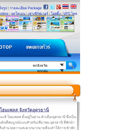
็จรูป
|
รายละเอียด Package
sting
|
จดโดเมน
|
เช่าเซิร์ฟเวอร์
|
โฮสติ้ง
|
VPS ไทย
ิโฮมเพลส จังหวัดอุดรธานี
มะลิ โฮมเพลส ตั้งอยู่ในย่าน ตัวเมืองอุดรธานี ซึ่งเป็น
ิ่มต้นที่สมบูรณ์แบบสำหรับเที่ยวชม อุดรธานี ที่พักนำ
สิ่งอำนวยความสะดวกมากมายที่จะทำให้การเข้าพัก