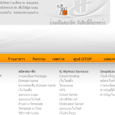
ให้เกิดความเสียหาย ต่อบุคคล
irect.in.th เพื่อให้ผู้ควบคุม
บบต่อไป ขอขอบพระคุณล่วง
ว
ร้านอาหาร
กิจกรรม
เทศกาล
ศูนย์ OTOP
แพคเกจ
ต่อเรา
|
แผนผัง
|
ข่าวสาร
|
User Agreement
|
Privacy Policy
|
โฆษณา
สมัครสมาชิก
IC-MyHost Services
Shopdd.in
h
รายละเอียด Package
Cloud Hosting
เว็บสำเร็จร
Domain name
เว็บโฮสติ้ง
สมัครเว็บสำ
ตรวจสอบชื่อ Domain name
โดเมนเนม
รายละเอียด
เว็บโฮสติ้ง
VPS
สารบัญที่ตั้
ออกแบบ Logo
Cloud Server
สารบัญเว็บ
t
ออกแบบเว็บไซต์
เช่าเซิร์ฟเวอร์
ตัวอย่าง Template
Dedicated Server
Template มาใหม่
ออกแบบเว็บไซต์
วิธีการชำระเงิน
เว็บสำเร็จรูป