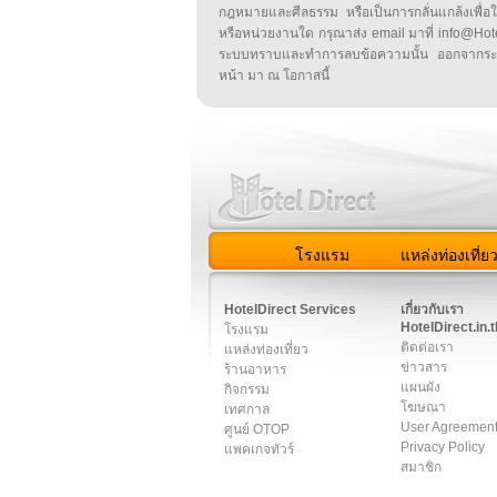
กฎหมายและศีลธรรม หรือเป็นการกลั่นแกล้งเพื่อ
หรือหน่วยงานใด กรุณาส่ง email มาที่ info@HotelD
ระบบทราบและทำการลบข้อความนั้น ออกจากระ
หน้า มา ณ โอกาสนี้
โรงแรม
แหล่งท่องเที่ย
สมาชิก
|
เกี่ยวกับเรา
|
ติด
HotelDirect Services
เกี่ยวกับเรา
HotelDirect.in.t
โรงแรม
ติดต่อเรา
แหล่งท่องเที่ยว
ข่าวสาร
ร้านอาหาร
แผนผัง
กิจกรรม
โฆษณา
เทศกาล
User Agreemen
ศูนย์ OTOP
Privacy Policy
แพคเกจทัวร์
สมาชิก