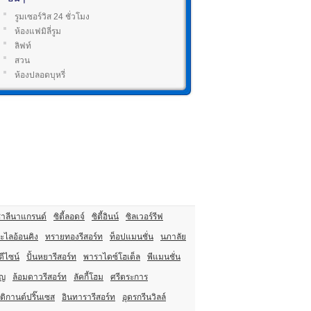
รูมเซอร์วิส 24 ชั่วโมง
ห้องแฟมิลี่รูม
ลิฟท์
สวน
ห้องปลอดบุหรี่
าลีนาแกรนด์
ซิตี้ลอดจ์
ซิตี้อินน์
ซิลเวอร์รีฟ
ะไลอ้อนคิง
ทรายทองรีสอร์ท
ท็อปแมนชั่น
นภาลัย
ดีไซน์
ปั้นหยารีสอร์ท
พาราไดซ์โฮเต็ล
พีแมนชั่น
ิญ
ล้อมดาวรีสอร์ท
ลัคกี้โฮม
ศรีตระการ
ติกานต์ปริ๊นเซส
อินทารารีสอร์ท
อุดรกรีนวิลล์