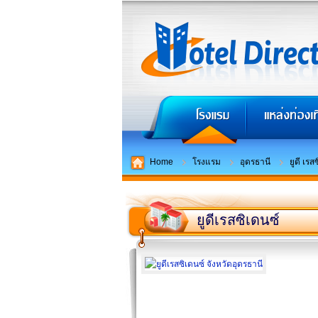
Home
โรงแรม
อุดรธานี
ยูดี เรส
ยูดีเรสซิเดนซ์