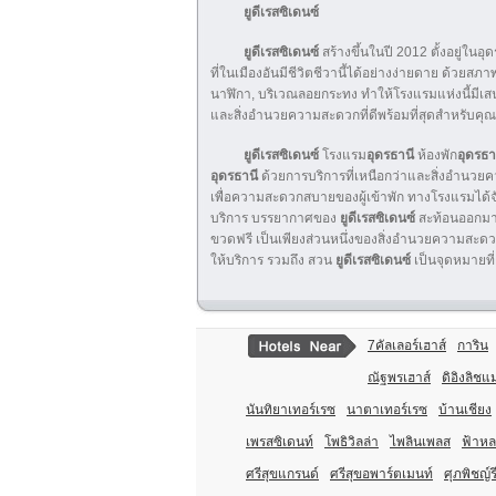
ยูดีเรสซิเดนซ์
ยูดีเรสซิเดนซ์
สร้างขึ้นในปี 2012 ตั้งอยู่ในอุ
ที่ในเมืองอันมีชีวิตชีวานี้ได้อย่างง่ายดาย ด้วยส
นาฬิกา, บริเวณลอยกระทง ทำให้โรงแรมแห่งนี้มีเสน
และสิ่งอำนวยความสะดวกที่ดีพร้อมที่สุดสำหรับค
ยูดีเรสซิเดนซ์
โรงแรม
อุดรธานี
ห้องพัก
อุดรธา
อุดรธานี
ด้วยการบริการที่เหนือกว่าและสิ่งอำน
เพื่อความสะดวกสบายของผู้เข้าพัก ทางโรงแรมได้จัดหา
บริการ บรรยากาศของ
ยูดีเรสซิเดนซ์
สะท้อนออกมาในห
ขวดฟรี เป็นเพียงส่วนหนึ่งของสิ่งอำนวยความสะ
ให้บริการ รวมถึง สวน
ยูดีเรสซิเดนซ์
เป็นจุดหมายท
7คัลเลอร์เฮาส์
การิน
ณัฐพรเฮาส์
ดิอิงลิชแ
นันทิยาเทอร์เรซ
นาตาเทอร์เรซ
บ้านเชียง
เพรสซิเดนท์
โพธิวิลล่า
ไพลินเพลส
ฟ้าหล
ศรีสุขแกรนด์
ศรีสุขอพาร์ตเมนท์
ศุภพิชญ์ร