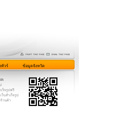
ทัวร์
ข้อมูลจังหวัด
.th
ูป
เร็จรูปฟรี
เว็บสำเร็จรูป
งร้านค้า