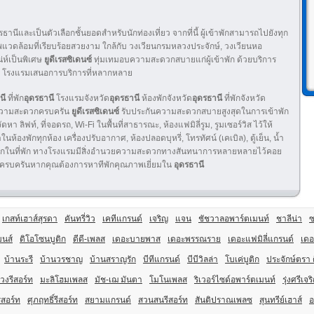
ดรธานีและเป็นตัวเลือกชั้นยอดสำหรับนักท่องเที่ยว จากที่นี้ ผู้เข้าพักสามารถไปยังทุก
ภาพแวดล้อมที่เรียบร้อยสวยงาม ใกล้กับ วงเวียนกรมหลวงประจักษ์, วงเวียนหอ
่ห์เป็นพิเศษ
ยูดีเรสซิเดนซ์
ทุ่มเทมอบความสะดวกสบายแก่ผู้เข้าพัก ด้วยบริการ
ุณ โรงแรมเสนอการบริการที่หลากหลาย
นี
ที่พัก
อุดรธานี
โรงแรมจังหวัด
อุดรธานี
ห้องพักจังหวัด
อุดรธานี
ที่พักจังหวัด
วยความสะดวกครบครัน
ยูดีเรสซิเดนซ์
รับประกันความสะดวกสบายสูงสุดในการเข้าพัก
 ลิฟท์, ที่จอดรถ, Wi-Fi ในพื้นที่สาธารณะ, ห้องแฟมิลี่รูม, รูมเซอร์วิส ไว้ให้
้องพักทุกห้อง เครื่องปรับอากาศ, ห้องปลอดบุหรี่, โทรทัศน์ (เคเบิล), ตู้เย็น, น้ำ
ดวกในที่พัก ทางโรงแรมมีสิ่งอำนวยความสะดวกทางสันทนาการหลายหลายไว้คอย
ี่ครบครันหากคุณต้องการหาทีพักคุณภาพเยี่ยมใน
อุดรธานี
เกสท์เฮาส์สุรดา
คันทรี่วิว
เคทีแกรนด์
เจริญ
แจน
ชัชวาลอพาร์ตเมนท์
ชาลีน่า
ซ
มนส์
ดิโอโซนบูติก
ดีดี-เพลส
เดอะบายพาส
เดอะพรรณราย
เดอะแฟมิลี่แกรนด์
เดอ
บ้านระรี
บ้านวรชาญ
บ้านสราญรัก
บีทีแกรนด์
บีบีวิลล่า
โบเค่บูติก
ประจักษ์ตรา 
วงรีสอร์ท
มะลิโฮมเพลส
มัช-เฌ มันตา
โมโนเพลส
ริเวอร์ไซด์อพาร์ตเมนท์
รุ่งศรีเจร
ีสอร์ท
ศุภฤทธิ์รีสอร์ท
สยามแกรนด์
สวนสนรีสอร์ท
สันติปราณเพลซ
สุนทรีย์เฮาส์
อ