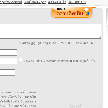
กอุดรอพาร์ตเมนท์
แอทโฮมแอทอุดร
เฮอริเทจโฮเต็ล
โฮมเรสซิเดนท์
นามสกุล .jpg, .gif, .png ขนาด์ไม่เกิน 100 KB, กว้างไม่เกิน 600
แจ้งทาง Email เมื่อมีคนมา comment (Email จะถูกเก็บเป็น
*
สาธารณชน และส่งขึ้นมาแบบ
ข้อความใดๆทั้งสิ้น เพราะไม่
้เห็นคือชื่อจริง ผู้อ่านจึงควร
บเห็นข้อความใดที่ขัดต่อ