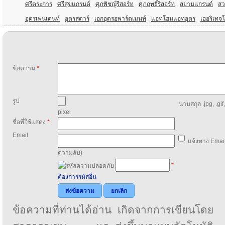
ศรีตระการ
ศรีสุขแกรนด์
ศุภพิชญ์รีสอร์ท
ศุภฤทธิ์รีสอร์ท
สยามแกรนด์
สว
อุดรเพนเดนท์
อุดรสตาร์
เอกอุดรอพาร์ตเมนท์
แอทโฮมแอทอุดร
เฮอริเทจโ
ข้อความ
*
รูป
นามสกุล .jpg, .gif
pixel
ชื่อที่ใช้แสดง
*
Email
แจ้งทาง Email
ความลับ)
*
ต้องการรหัสอื่น
ส่งข้อความ
ยกเลิก
ข้อความที่ท่านได้อ่าน เกิดจากการเขียนโดย