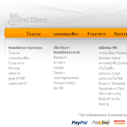
โรงแรม
แหล่งท่องเที่ยว
ร้านอาหาร
กิจกรร
สมาชิก
|
เกี่ยวกับเรา
|
ติดต่อเรา
|
แผนผัง
|
ข่าวสาร
|
User A
HotelDirect Services
เกี่ยวกับเรา
สมัครสมาชิก
HotelDirect.in.th
โรงแรม
รายละเอียด Packa
ติดต่อเรา
แหล่งท่องเที่ยว
Domain name
ข่าวสาร
ร้านอาหาร
ตรวจสอบชื่อ Dom
แผนผัง
กิจกรรม
เว็บโฮสติ้ง
โฆษณา
เทศกาล
ออกแบบ Logo
User Agreement
ศูนย์ OTOP
ออกแบบเว็บไซต์
Privacy Policy
แพคเกจทัวร์
ตัวอย่าง Template
สมาชิก
Template มาใหม่
วิธีการชำระเงิน
ยืนยันชำระเงิน
ต่ออายุ
"Our infrastructure is secured 