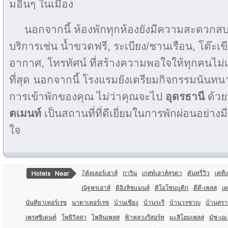
มอื่นๆ ในเมือง
นอกจากนี้ ห้องพักทุกห้องยังมีความสะดวกส
บริการเช่น น้ำขวดฟรี, ระเบียง/ชานเรือน, โต๊ะเขี
อากาศ, โทรทัศน์ ที่สร้างความพอใจให้ทุกคนไม่เว้นแ
ที่สุด นอกจากนี้ โรงแรมยังเตรียมกิจกรรมนัน
การเข้าพักของคุณ ไม่ว่าคุณจะไป
อุดรธานี
ด้วย
ตเมนท์
เป็นสถานที่ที่ดีเยี่ยมในการพักผ่อนอย่าง
ใจ
7คัลเลอร์เฮาส์
การิน
เกสท์เฮาส์สุรดา
คันทรี่วิว
เคที
ณัฐพรเฮาส์
ดิอิงลิชแมนส์
ดิโอโซนบูติก
ดีดี-เพลส
เ
นันทิยาเทอร์เรซ
นาตาเทอร์เรซ
บ้านเชียง
บ้านระรี
บ้านวรชาญ
บ้านสรา
เพรสซิเดนท์
โพธิวิลล่า
ไพลินเพลส
ฟ้าหลวงรีสอร์ท
มะลิโฮมเพลส
มัช-เฌ