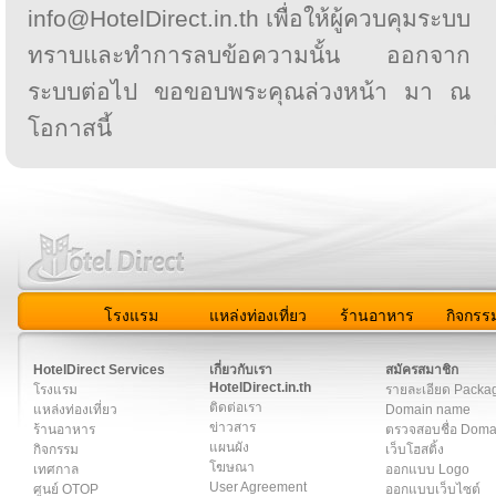
info@HotelDirect.in.th เพื่อให้ผู้ควบคุมระบบ
ทราบและทำการลบข้อความนั้น ออกจาก
ระบบต่อไป ขอขอบพระคุณล่วงหน้า มา ณ
โอกาสนี้
โรงแรม
แหล่งท่องเที่ยว
ร้านอาหาร
กิจกรร
สมาชิก
|
เกี่ยวกับเรา
|
ติดต่อเรา
|
แผนผัง
|
ข่าวสาร
|
User A
HotelDirect Services
เกี่ยวกับเรา
สมัครสมาชิก
HotelDirect.in.th
โรงแรม
รายละเอียด Packa
ติดต่อเรา
แหล่งท่องเที่ยว
Domain name
ข่าวสาร
ร้านอาหาร
ตรวจสอบชื่อ Dom
แผนผัง
กิจกรรม
เว็บโฮสติ้ง
โฆษณา
เทศกาล
ออกแบบ Logo
User Agreement
ศูนย์ OTOP
ออกแบบเว็บไซต์