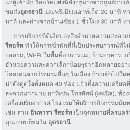
แก่ผู้เข้าพัก รีสอร์ทแห่งนี้ตั้งอยู่ห่างจากศูนย์กา
ขนส่ง
อุดรธานี
และพรีเมียมเอาท์เล็ต 20 นาที ห
นาที และห่างจากบ้านเชียง 1 ชั่​​วโมง 30 นาที
การบริการที่ดีเลิศและสิ่งอำนวยความสะดวกท
รีสอร์ท
ทำให้การเข้าพักที่นี่เป็นประสบการณ์ที่ไม
จอดรถ, Wi-Fi ในพื้นที่สาธารณะ, ร้านอาหาร, บริก
อำนวยความสะดวกเล็กๆน้อยๆจากอีกหลายอย่างท
โดดเด่นจากโรงแรมอื่นๆ ในเมือง ก้าวเข้าไปในหนึ
น่าดึงดูดใจทั้งหมด 40 ห้อง แล้วทิ้งความเครียดท
สะดวกมากมาย อาทิเช่น โทรทัศน์ (เคเบิล), ห้องปลอด
เครื่องปรับอากาศ โรงแรมให้บริการกิจกรรมนั
เช่น สวน
อินทารา รีสอร์ท
เป็นจุดหมายที่ครบคร
คุณภาพเยี่ยมใน
อุดรธานี