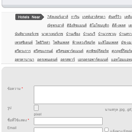
7คัลเลอร์เฮาส์
การิน
เกสท์เฮาส์สุรดา
คันทรี่วิว
เคที
ณัฐพรเฮาส์
ดิอิงลิชแมนส์
ดิโอโซนบูติก
ดีดี-เพลส
เ
นันทิยาเทอร์เรซ
นาตาเทอร์เรซ
บ้านเชียง
บ้านระรี
บ้านวรชาญ
บ้านสรา
เพรสซิเดนท์
โพธิวิลล่า
ไพลินเพลส
ฟ้าหลวงรีสอร์ท
มะลิโฮมเพลส
มัช-เฌ
ศรีตระการ
ศรีสุขแกรนด์
ศรีสุขอพาร์ตเมนท์
ศุภพิชญ์รีสอร์ท
ศุภฤทธิ์รีสอร์
อุดรคาบานา
อุดรเพนเดนท์
อุดรสตาร์
เอกอุดรอพาร์ตเมนท์
แอทโฮมแอทอ
ข้อความ
*
รูป
นามสกุล .jpg, .gif
pixel
ชื่อที่ใช้แสดง
*
Email
แจ้งทาง Email