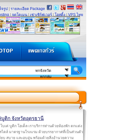
็จรูป
|
รายละเอียด Package
sting
|
จดโดเมน
|
เช่าเซิร์ฟเวอร์
|
โฮสติ้ง
|
VPS ไทย
่บูติก จังหวัดอุดรธานี
โบเค่ บูติก โฮเต็ล เราบริการท่านด้วยห้องพัก ตกแต่ง
 สไตล์ มาตรฐานโรงแรม ด้วยบรรยากาศที่เป็นส่วนตัว
ียบ สบาย และอบอุ่น พร้อมด้วยสิ่งอำนวยความ