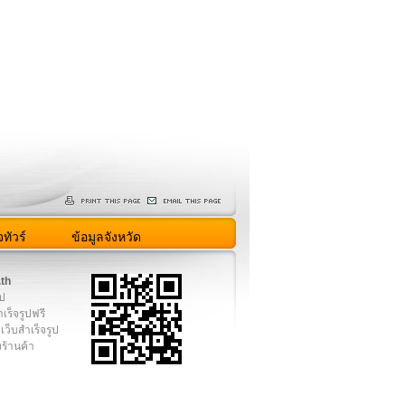
ทัวร์
ข้อมูลจังหวัด
.th
ูป
เร็จรูปฟรี
เว็บสำเร็จรูป
งร้านค้า