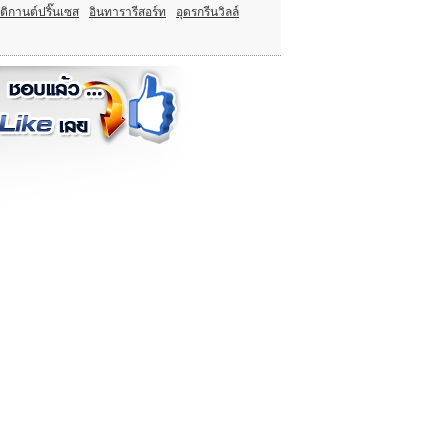
ติกานต์ปริ๊นเซส
อินทารารีสอร์ท
อุดรกรีนวิลล์