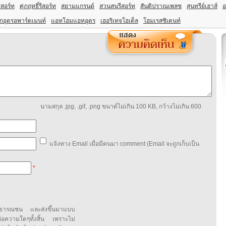
ีสอร์ท
ศุภฤทธิ์รีสอร์ท
สยามแกรนด์
สวนสนรีสอร์ท
สันติปราณเพลซ
สุนทรีย์เฮาส์
อ
กอุดรอพาร์ตเมนท์
แอทโฮมแอทอุดร
เฮอริเทจโฮเต็ล
โฮมเรสซิเดนท์
นามสกุล .jpg, .gif, .png ขนาด์ไม่เกิน 100 KB, กว้างไม่เกิน 600
แจ้งทาง Email เมื่อมีคนมา comment (Email จะถูกเก็บเป็น
*
สาธารณชน และส่งขึ้นมาแบบ
ข้อความใดๆทั้งสิ้น เพราะไม่