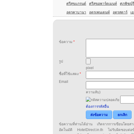
ศรีสุขแกรนด์
ศรีสุขอพาร์ตเมนท์
ศุภพิชญ์ร
อุดรคาบานา
อุดรเพนเดนท์
อุดรสตาร์
เอ
ข้อความ
*
รูป
pixel
ชื่อที่ใช้แสดง
*
Email
ความลับ)
ต้องการรหัสอื่น
ส่งข้อความ
ยกเลิก
ข้อความที่ท่านได้อ่าน เกิดจากการเขียนโดย
อัตโนมัติ HotelDirect.in.th ไม่รับผิดชอบต่อ