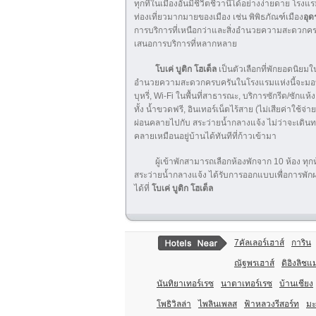
ทุกที่ในเมืองอันมีชีวิตชีวานี้ได้อย่างง่ายดาย โรง
ท่องเที่ยวมากมายของเมือง เช่น พิพิธภัณฑ์เมือง
อุด
การบริการที่เหนือกว่าและสิ่งอำนวยความสะดวกค
เสนอการบริการที่หลากหลาย
โบเค่ บูติก โฮเต็ล
เป็นตัวเลือกที่พักยอดนิยมใ
อำนวยความสะดวกครบครันในโรงแรมแห่งนี้จะมอบประ
บุหรี่, Wi-Fi ในพื้นที่สาธารณะ, บริการซักรีด/ซักแห
ทั้ง น้ำขวดฟรี, อินเทอร์เน็ตไร้สาย (ไม่เสียค่าใช้จ
ผ่อนคลายไปกับ สระว่ายน้ำกลางแจ้ง ไม่ว่าจะเดิน
คลายเหมือนอยู่บ้านได้ทันทีที่ก้าวเข้ามา
ผู้เข้าพักสามารถเลือกห้องพักจาก 10 ห้อง ท
สระว่ายน้ำกลางแจ้ง ได้รับการออกแบบเพื่อการพักผ่อ
ได้ที่
โบเค่ บูติก โฮเต็ล
7คัลเลอร์เฮาส์
การิน
ณัฐพรเฮาส์
ดิอิงลิชแ
นันทิยาเทอร์เรซ
นาตาเทอร์เรซ
บ้านเชียง
โพธิวิลล่า
ไพลินเพลส
ฟ้าหลวงรีสอร์ท
มะ