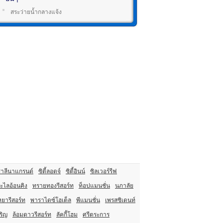
สระว่ายน้ำกลางแจ้ง
าลีนาแกรนด์
ซิตี้ลอดจ์
ซิตี้อินน์
ซิลเวอร์รีฟ
ะไลอ้อนคิง
ทรายทองรีสอร์ท
ท็อปแมนชั่น
นภาลัย
หยารีสอร์ท
พาราไดซ์โฮเต็ล
พีแมนชั่น
เพรสซิเดนท์
จริญ
ล้อมดาวรีสอร์ท
ลัคกี้โฮม
ศรีตระการ