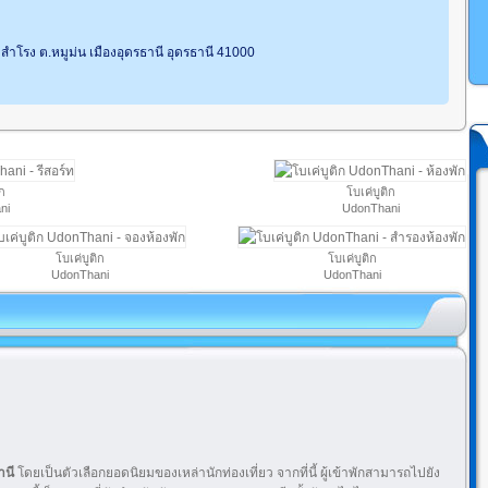
สำโรง ต.หมูม่น เมืองอุดรธานี อุดรธานี 41000
ก
โบเค่บูติก
ni
UdonThani
โบเค่บูติก
โบเค่บูติก
UdonThani
UdonThani
านี
โดยเป็นตัวเลือกยอดนิยมของเหล่านักท่องเที่ยว จากที่นี้ ผู้เข้าพักสามารถไปยัง