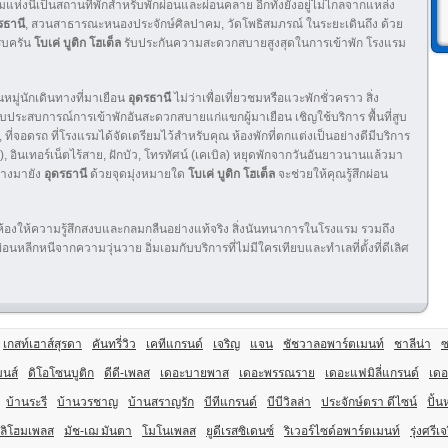
แรมแห่งนี้เป็นสถานที่พักสำหรับพักผ่อนและผ่อนคลาย อีกทั้งยังอยู่ไม่ไกลจากแหล่ง
รธานี
, สวนสาธารณะหนองประจักษ์ศิลปาคม, วัดโพธิสมภรณ์ ในระยะเดินถึง ด้วย
รบครัน
โบเค่ บูติก โฮเต็ล
รับประกันความสะดวกสบายสูงสุดในการเข้าพัก โรงแรม
นหมู่นักเดินทางที่มาเยือน
อุดรธานี
ไม่ว่าเพื่อเที่ยวชมหรือแวะพักชั่วคราว สิ่ง
สบการณ์การเข้าพักอันสะดวกสบายแก่แขกผู้มาเยือน เชิญใช้บริการ พื้นที่สูบ
้ง, ที่จอดรถ ที่โรงแรมได้จัดเตรียมไว้สำหรับคุณ ห้องพักที่ตกแต่งเป็นอย่างดีมีบริการ
่าย), อินเทอร์เน็ตไร้สาย, ฝักบัว, โทรทัศน์ (เคเบิล) หยุดพักจากวันอันยาวนานแล้วมา
ทางมายัง
อุดรธานี
ด้วยจุดมุ่งหมายใด
โบเค่ บูติก โฮเต็ล
จะช่วยให้คุณรู้สึกผ่อน
ุกห้องให้ความรู้สึกสงบและกลมกลืนอย่างแท้จริง สิ่งนันทนาการในโรงแรม รวมถึง
นหลีกหนีจากความวุ่นวาย อิ่มเอมกับบริการที่ไม่มีใครเทียบและทำเลที่ตั้งที่ดีเลิศ
เกสท์เฮาส์สุรดา
คันทรี่วิว
เคทีแกรนด์
เจริญ
แจน
ชัชวาลอพาร์ตเมนท์
ชาลีน่า
ซ
มนส์
ดิโอโซนบูติก
ดีดี-เพลส
เดอะบายพาส
เดอะพรรณราย
เดอะแฟมิลี่แกรนด์
เดอ
บ้านระรี
บ้านวรชาญ
บ้านสราญรัก
บีทีแกรนด์
บีบีวิลล่า
ประจักษ์ตรา ดีไซน์
ปั้น
ลิโฮมเพลส
มัช-เฌ มันตา
โมโนเพลส
ยูดีเรสซิเดนซ์
ริเวอร์ไซด์อพาร์ตเมนท์
รุ่งศรีเ