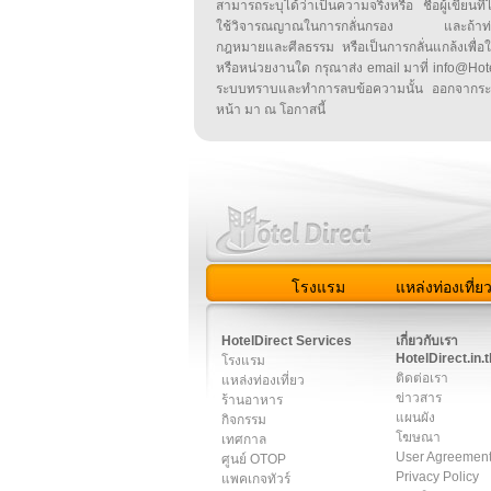
สามารถระบุได้ว่าเป็นความจริงหรือ ชื่อผู้เขียนที่ได
ใช้วิจารณญาณในการกลั่นกรอง และถ้าท่านพ
กฎหมายและศีลธรรม หรือเป็นการกลั่นแกล้งเพื่อ
หรือหน่วยงานใด กรุณาส่ง email มาที่ info@HotelD
ระบบทราบและทำการลบข้อความนั้น ออกจากระ
หน้า มา ณ โอกาสนี้
โรงแรม
แหล่งท่องเที่ย
สมาชิก
|
เกี่ยวกับเรา
|
ติด
HotelDirect Services
เกี่ยวกับเรา
HotelDirect.in.t
โรงแรม
ติดต่อเรา
แหล่งท่องเที่ยว
ข่าวสาร
ร้านอาหาร
แผนผัง
กิจกรรม
โฆษณา
เทศกาล
User Agreemen
ศูนย์ OTOP
Privacy Policy
แพคเกจทัวร์