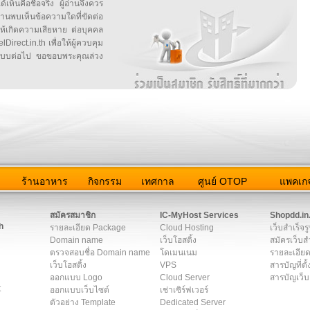
้เห็นคือชื่อจริง ผู้อ่านจึงควร
บเห็นข้อความใดที่ขัดต่อ
ให้เกิดความเสียหาย ต่อบุคคล
irect.in.th เพื่อให้ผู้ควบคุม
บบต่อไป ขอขอบพระคุณล่วง
ว
ร้านอาหาร
กิจกรรม
เทศกาล
ศูนย์ OTOP
แพคเกจ
ต่อเรา
|
แผนผัง
|
ข่าวสาร
|
User Agreement
|
Privacy Policy
|
โฆษณา
สมัครสมาชิก
IC-MyHost Services
Shopdd.in
h
รายละเอียด Package
Cloud Hosting
เว็บสำเร็จร
Domain name
เว็บโฮสติ้ง
สมัครเว็บสำ
ตรวจสอบชื่อ Domain name
โดเมนเนม
รายละเอียด
เว็บโฮสติ้ง
VPS
สารบัญที่ตั้
ออกแบบ Logo
Cloud Server
สารบัญเว็บ
t
ออกแบบเว็บไซต์
เช่าเซิร์ฟเวอร์
ตัวอย่าง Template
Dedicated Server