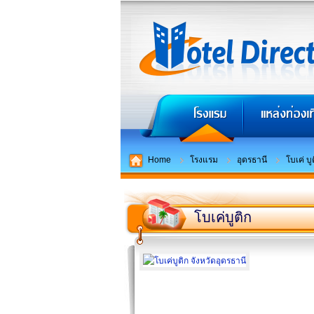
Home
โรงแรม
อุดรธานี
โบเค่ บู
โบเค่บูติก