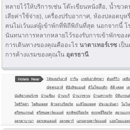
หลายไว้ให้บริการเช่น โต๊ะเขียนหนังสือ, น้ำขวดฟร
เสียค่าใช้จ่าย), เครื่องปรับอากาศ, ห้องปลอดบุหร
คนไม่เว้นแต่ผู้เข้าพักที่พิถีพิถันที่สุด นอกจากนี
นันทนาการหลากหลายไว้รองรับการเข้าพักของคุ
การเดินทางของคุณคืออะไร
นาตาเทอร์เรซ
เป็น
การค้างแรมของคุณใน
อุดรธานี
7คัลเลอร์เฮาส์
การิน
เกสท์เฮาส์สุรดา
คันทรี่วิว
เคที
ณัฐพรเฮาส์
ดิอิงลิชแมนส์
ดิโอโซนบูติก
ดีดี-เพลส
เ
นันทิยาเทอร์เรซ
บ้านเชียง
บ้านระรี
บ้านวรชาญ
บ้านสราญรัก
บีทีแกรนด
โพธิวิลล่า
ไพลินเพลส
ฟ้าหลวงรีสอร์ท
มะลิโฮมเพลส
มัช-เฌ มันตา
โมโน
ศรีสุขแกรนด์
ศรีสุขอพาร์ตเมนท์
ศุภพิชญ์รีสอร์ท
ศุภฤทธิ์รีสอร์ท
สยามแกร
อุดรคาบานา
อุดรเพนเดนท์
อุดรสตาร์
เอกอุดรอพาร์ตเมนท์
แอทโฮมแอทอ