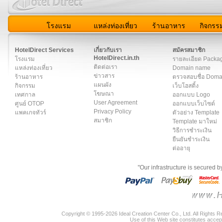
โรงแรม
แหล่งท่องเที่ยว
ร้านอาหาร
กิจกรร
สมาชิก
|
เกี่ยวกับเรา
|
ติดต่อเรา
|
แผนผัง
|
ข่าวสาร
|
User A
HotelDirect Services
เกี่ยวกับเรา
สมัครสมาชิก
HotelDirect.in.th
โรงแรม
รายละเอียด Packa
ติดต่อเรา
แหล่งท่องเที่ยว
Domain name
ข่าวสาร
ร้านอาหาร
ตรวจสอบชื่อ Dom
แผนผัง
กิจกรรม
เว็บโฮสติ้ง
โฆษณา
เทศกาล
ออกแบบ Logo
User Agreement
ศูนย์ OTOP
ออกแบบเว็บไซต์
Privacy Policy
แพคเกจทัวร์
ตัวอย่าง Template
สมาชิก
Template มาใหม่
วิธีการชำระเงิน
ยืนยันชำระเงิน
ต่ออายุ
"Our infrastructure is secured 
Copyright © 1995-2026 Ideal Creation Center Co., Ltd. All Rights 
Use of this Web site constitutes accep