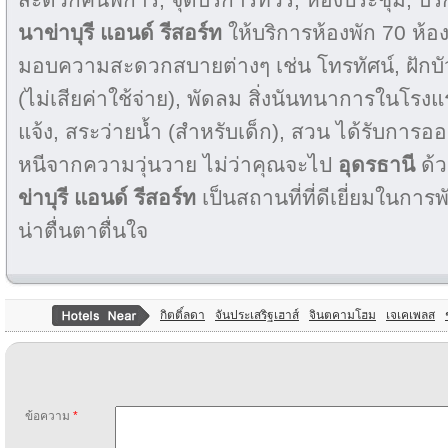
นาข่าบุรี แอนด์ รีสอร์ท
ให้บริการห้องพัก 70 ห้อง
มอบความสะดวกสบายต่างๆ เช่น โทรทัศน์, ฝักบัว,
(ไม่เสียค่าใช้จ่าย), พัดลม สิ่งนันทนาการในโรง
แจ้ง, สระว่ายน้ำ (สำหรับเด็ก), สวน ได้รับการอ
หนีจากความวุ่นวาย ไม่ว่าคุณจะไป
อุดรธานี
ด้ว
ข่าบุรี แอนด์ รีสอร์ท
เป็นสถานที่ที่ดีเยี่ยมในกา
น่าตื่นตาตื่นใจ
กิตติ์ลดา
จันประเสริฐเฮาส์
จินตคามโฮม
เจเคเพลส
ข้อความ
*