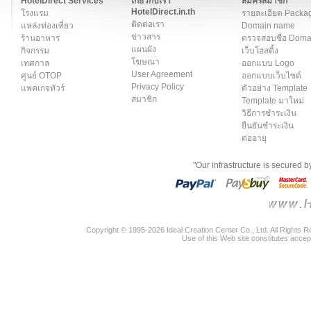
HotelDirect Services
เกี่ยวกับเรา
สมัครสมาชิก
HotelDirect.in.th
โรงแรม
รายละเอียด Packa
ติดต่อเรา
แหล่งท่องเที่ยว
Domain name
ข่าวสาร
ร้านอาหาร
ตรวจสอบชื่อ Dom
แผนผัง
กิจกรรม
เว็บโฮสติ้ง
โฆษณา
เทศกาล
ออกแบบ Logo
User Agreement
ศูนย์ OTOP
ออกแบบเว็บไซต์
Privacy Policy
แพคเกจทัวร์
ตัวอย่าง Template
สมาชิก
Template มาใหม่
วิธีการชำระเงิน
ยืนยันชำระเงิน
ต่ออายุ
"Our infrastructure is secured 
Copyright © 1995-2026 Ideal Creation Center Co., Ltd. All Rights 
Use of this Web site constitutes accep