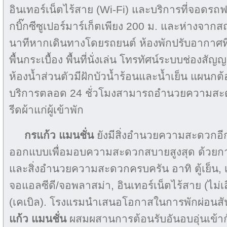
อินเทอร์เน็ตไร้สาย (Wi-Fi) และบริการที่จอดรถฟรี ท
กบิ๊กซีซูเปอร์มาร์เก็ตเพียง 200 ม. และห่างจากสถาน
นาทีหากเดินทางโดยรถยนต์ ห้องพักปรับอากาศท
พื้นกระเบื้อง พื้นที่นั่งเล่น โทรทัศน์ระบบช่องสั
ห้องน้ำส่วนตัวมีฝักบัวน้ำร้อนและน้ำเย็น แผนกต้อ
บริการตลอด 24 ชั่วโมงสามารถอำนวยความสะด
รีดผ้าแก่ผู้เข้าพัก
กรแก้ว แมนชั่น
ยังมีสิ่งอำนวยความสะดวกอี
ออกแบบเพื่อมอบความสะดวกสบายสูงสุด ด้วยการ
และสิ่งอำนวยความสะดวกครบครัน อาทิ ตู้เย็น, เ
จอแอลซีดี/จอพลาสม่า, อินเทอร์เน็ตไร้สาย (ไม่เสี
(เคเบิล). โรงแรมนำเสนอโอกาสในการพักผ่อน
แก้ว แมนชั่น
ผสมผสานการต้อนรับอันอบอุ่นเข้าก