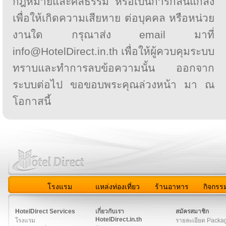
กฎหมายและศีลธรรม หรือเป็นการกลั่นแกล้ง
เพื่อให้เกิดความเสียหาย ต่อบุคคล หรือหน่วย
งานใด กรุณาส่ง email มาที่
info@HotelDirect.in.th เพื่อให้ผู้ควบคุมระบบ
ทราบและทำการลบข้อความนั้น ออกจาก
ระบบต่อไป ขอขอบพระคุณล่วงหน้า มา ณ
โอกาสนี้
โรงแรม
แหล่งท่องเที่ยว
ร้านอาหาร
กิจกรร
สมาชิก
|
เกี่ยวกับเรา
|
ติดต่อเรา
|
แผนผัง
|
ข่าวสาร
|
User A
HotelDirect Services
เกี่ยวกับเรา
สมัครสมาชิก
HotelDirect.in.th
โรงแรม
รายละเอียด Packa