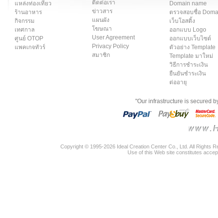
ติดต่อเรา
แหล่งท่องเที่ยว
Domain name
ข่าวสาร
ร้านอาหาร
ตรวจสอบชื่อ Dom
แผนผัง
กิจกรรม
เว็บโฮสติ้ง
โฆษณา
เทศกาล
ออกแบบ Logo
User Agreement
ศูนย์ OTOP
ออกแบบเว็บไซต์
Privacy Policy
แพคเกจทัวร์
ตัวอย่าง Template
สมาชิก
Template มาใหม่
วิธีการชำระเงิน
ยืนยันชำระเงิน
ต่ออายุ
"Our infrastructure is secured 
Copyright © 1995-2026 Ideal Creation Center Co., Ltd. All Rights 
Use of this Web site constitutes accep