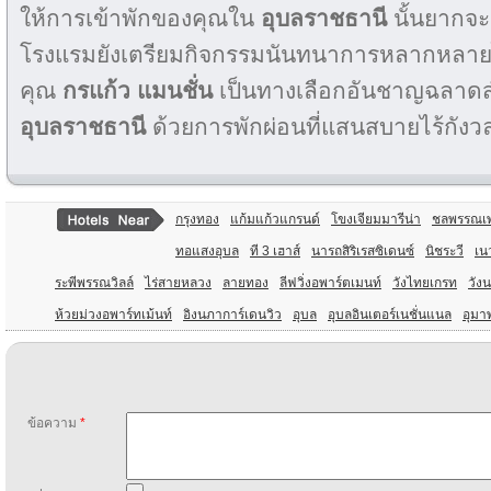
ให้การเข้าพักของคุณใน
อุบลราชธานี
นั้นยากจะ
โรงแรมยังเตรียมกิจกรรมนันทนาการหลากหลายไ
คุณ
กรแก้ว แมนชั่น
เป็นทางเลือกอันชาญฉลาดสำหร
อุบลราชธานี
ด้วยการพักผ่อนที่แสนสบายไร้กังวลใ
กรุงทอง
แก้มแก้วแกรนด์
โขงเจียมมารีน่า
ชลพรรณเ
ทอแสงอุบล
ที 3 เฮาส์
นารถสิริเรสซิเดนซ์
นิชระวี
เน
ระพีพรรณวิลล์
ไร่สายหลวง
ลายทอง
ลีฟวิ่งอพาร์ตเมนท์
วังไทยเกรท
วังน
ห้วยม่วงอพาร์ทเม้นท์
อิงนภาการ์เดนวิว
อุบล
อุบลอินเตอร์เนชั่นแนล
อุมา
ข้อความ
*