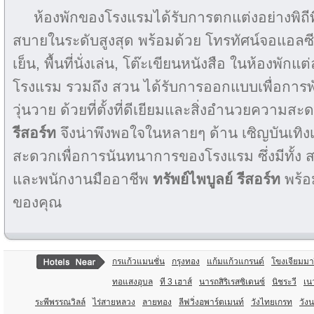
ห้องพักของโรงแรมได้รับการตกแต่งอย่างพิถ
สบายในระดับสูงสุด พร้อมด้วย โทรทัศน์จอแอลซีดี
เย็น, พื้นที่นั่งเล่น, โต๊ะเขียนหนังสือ ในห้องพัก
โรงแรม รวมถึง สวน ได้รับการออกแบบเพื่อการ
วุ่นวาย ด้วยที่ตั้งที่ดีเยียมและสิ่งอำนวยความสะ
รีสอร์ท
จึงน่าพึงพอใจในหลายๆ ด้าน เซิญบันเทิง
สะดวกเพื่อการนันทนาการของโรงแรม ซึ่งมีทั้ง ส
และพนักงานมืออาชีพ
ทรัพย์ไพบูลย์ รีสอร์ท
พร้อ
ของคุณ
กรแก้วแมนชั่น
กรุงทอง
แก้มแก้วแกรนด์
โขงเจียมมาร
ทอแสงอุบล
ที 3 เฮาส์
นารถสิริเรสซิเดนซ์
นิชระวี
เน
ระพีพรรณวิลล์
ไร่สายหลวง
ลายทอง
ลีฟวิ่งอพาร์ตเมนท์
วังไทยเกรท
วังน