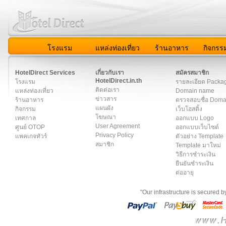
โรงแรม
แหล่งท่องเที่ยว
ร้านอาหาร
กิจกรร
สมาชิก
|
เกี่ยวกับเรา
|
ติดต่อเรา
|
แผนผัง
|
ข่าวสาร
|
User A
HotelDirect Services
เกี่ยวกับเรา
สมัครสมาชิก
HotelDirect.in.th
โรงแรม
รายละเอียด Packa
ติดต่อเรา
แหล่งท่องเที่ยว
Domain name
ข่าวสาร
ร้านอาหาร
ตรวจสอบชื่อ Dom
แผนผัง
กิจกรรม
เว็บโฮสติ้ง
โฆษณา
เทศกาล
ออกแบบ Logo
User Agreement
ศูนย์ OTOP
ออกแบบเว็บไซต์
Privacy Policy
แพคเกจทัวร์
ตัวอย่าง Template
สมาชิก
Template มาใหม่
วิธีการชำระเงิน
ยืนยันชำระเงิน
ต่ออายุ
"Our infrastructure is secured 