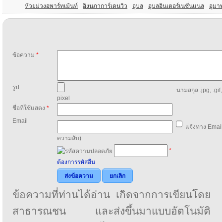
ห้วยม่วงอพาร์ทเม้นท์
อิงนภาการ์เดนวิว
อุบล
อุบลอินเตอร์เนชั่นแนล
อุมา
ข้อความ
*
รูป
นามสกุล .jpg, .gif
pixel
ชื่อที่ใช้แสดง
*
Email
แจ้งทาง Email
ความลับ)
*
ต้องการรหัสอื่น
ส่งข้อความ
ยกเลิก
ข้อความที่ท่านได้อ่าน เกิดจากการเขียนโดย
สาธารณชน และส่งขึ้นมาแบบอัตโนมัติ