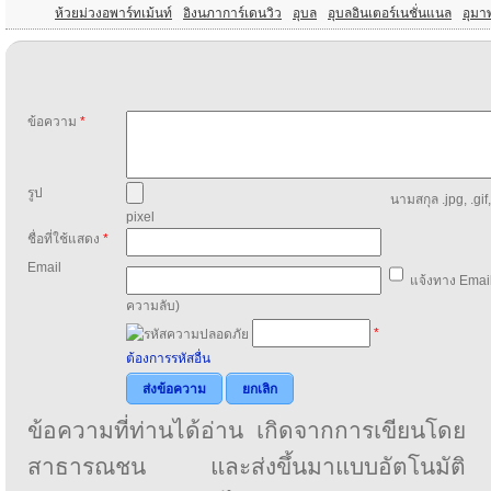
ห้วยม่วงอพาร์ทเม้นท์
อิงนภาการ์เดนวิว
อุบล
อุบลอินเตอร์เนชั่นแนล
อุมา
ข้อความ
*
รูป
นามสกุล .jpg, .gif
pixel
ชื่อที่ใช้แสดง
*
Email
แจ้งทาง Email
ความลับ)
*
ต้องการรหัสอื่น
ส่งข้อความ
ยกเลิก
ข้อความที่ท่านได้อ่าน เกิดจากการเขียนโดย
สาธารณชน และส่งขึ้นมาแบบอัตโนมัติ