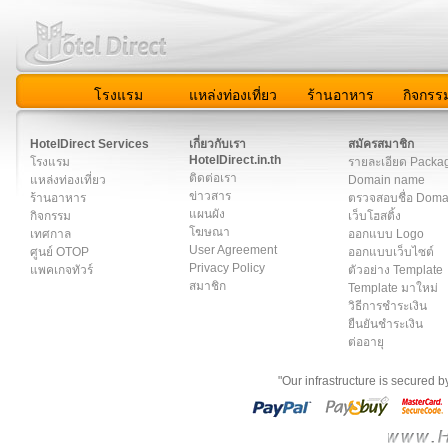
โรงแรม
แหล่งท่องเที่ยว
ร้านอาหาร
กิจกรร
สมาชิก
|
เกี่ยวกับเรา
|
ติดต่อเรา
|
แผนผัง
|
ข่าวสาร
|
User A
HotelDirect Services
เกี่ยวกับเรา
สมัครสมาชิก
HotelDirect.in.th
โรงแรม
รายละเอียด Packa
ติดต่อเรา
แหล่งท่องเที่ยว
Domain name
ข่าวสาร
ร้านอาหาร
ตรวจสอบชื่อ Dom
แผนผัง
กิจกรรม
เว็บโฮสติ้ง
โฆษณา
เทศกาล
ออกแบบ Logo
User Agreement
ศูนย์ OTOP
ออกแบบเว็บไซต์
Privacy Policy
แพคเกจทัวร์
ตัวอย่าง Template
สมาชิก
Template มาใหม่
วิธีการชำระเงิน
ยืนยันชำระเงิน
ต่ออายุ
"Our infrastructure is secured 