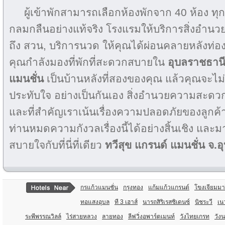
ผู้เข้าพักสามารถเลือกห้องพักจาก 40 ห้อง ทุ
กลมกลืนอย่างแท้จริง โรงแรมให้บริการสิ่งอำน
ถึง สวน, บริการนวด ให้คุณได้ผ่อนคลายหลังท่องเ
คุณกำลังมองที่พักที่สะดวกสบายใน
อุบลราชธาน
แมนชั่น
เป็นบ้านหลังที่สองของคุณ แล้วคุณจะไม่
ประทับใจ อย่างเป็นกันเอง สิ่งอำนวยความสะดวก
และที่สำคัญเราเน้นเรื่องความปลอดภัยของลูกค้า
ท่านหมดความกังวลเรื่องนี้ได้อย่างสิ้นเชิง และ
สบายใจกับที่นี่ที่เดียว
ทวีสุข แกรนด์ แมนชั่น จ.
กรแก้วแมนชั่น
กรุงทอง
แก้มแก้วแกรนด์
โขงเจียมมาร
ทอแสงอุบล
ที 3 เฮาส์
นารถสิริเรสซิเดนซ์
นิชระวี
เน
ระพีพรรณวิลล์
ไร่สายหลวง
ลายทอง
ลีฟวิ่งอพาร์ตเมนท์
วังไทยเกรท
วังน