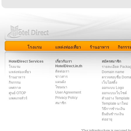
โรงแรม
แหล่งท่องเที่ยว
ร้านอาหาร
กิจกรร
สมาชิก
|
เกี่ยวกับเรา
|
ติดต่อเรา
|
แผนผัง
|
ข่าวสาร
|
User A
HotelDirect Services
เกี่ยวกับเรา
สมัครสมาชิก
HotelDirect.in.th
โรงแรม
รายละเอียด Packa
ติดต่อเรา
แหล่งท่องเที่ยว
Domain name
ข่าวสาร
ร้านอาหาร
ตรวจสอบชื่อ Dom
แผนผัง
กิจกรรม
เว็บโฮสติ้ง
โฆษณา
เทศกาล
ออกแบบ Logo
User Agreement
ศูนย์ OTOP
ออกแบบเว็บไซต์
Privacy Policy
แพคเกจทัวร์
ตัวอย่าง Template
สมาชิก
Template มาใหม่
วิธีการชำระเงิน
ยืนยันชำระเงิน
ต่ออายุ
"Our infrastructure is secured 