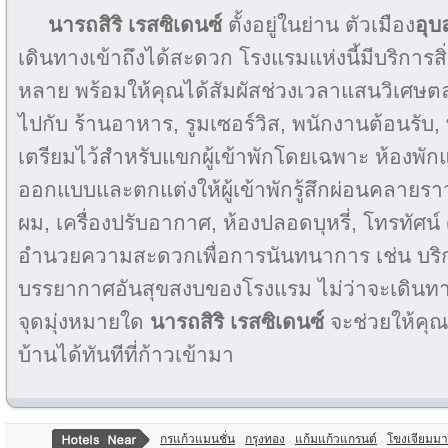
นารถสิริ เรสซิเดนซ์
ตั้งอยู่ในย่าน ตัวเมือง
อุบ
เดินทางเข้าถึงได้สะดวก โรงแรมแห่งนี้มีบริก
หลาย พร้อมให้คุณได้สัมผัสช่วงเวลาแสนวิเศษต
ไปกับ ร้านอาหาร, รูมเซอร์วิส, พนักงานต้อนรับ, พื้น
เตรียมไว้สำหรับแขกผู้เข้าพักโดยเฉพาะ ห้องพัก
ออกแบบและตกแต่งให้ผู้เข้าพักรู้สึกผ่อนคลายราวกั
ผม, เครื่องปรับอากาศ, ห้องปลอดบุหรี่, โทรทัศน์ (
อำนวยความสะดวกเพื่อการนันทนาการ เช่น บริกา
บรรยากาศอันสุขสงบของโรงแรม ไม่ว่าจะเดินท
จุดมุ่งหมายใด
นารถสิริ เรสซิเดนซ์
จะช่วยให้คุณร
บ้านได้ทันทีที่ก้าวเข้ามา
กรแก้วแมนชั่น
กรุงทอง
แก้มแก้วแกรนด์
โขงเจียมมาร