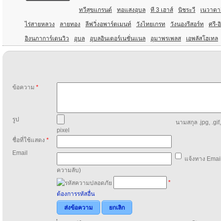
ทวีสุขแกรนด์
ทอแสงอุบล
ที 3 เฮาส์
นิชระวี
เนวาดาอ
ไร่สายหลวง
ลายทอง
ลีฟวิ่งอพาร์ตเมนท์
วังไทยเกรท
วังนองรีสอร์ท
ศรี-
อิงนภาการ์เดนวิว
อุบล
อุบลอินเตอร์เนชั่นแนล
อุมาพรเพลส
เอพลัสโฮเทล
ข้อความ
*
รูป
นามสกุล .jpg, .gif
pixel
ชื่อที่ใช้แสดง
*
Email
แจ้งทาง Email
ความลับ)
*
ต้องการรหัสอื่น
ส่งข้อความ
ยกเลิก