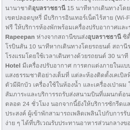
นานาชาติ
อุบลราชธานี
15 นาทีหากเดินทางโดยร
เขตปลอดบุหรี่ มีบริการอินเทอร์เน็ตไร้สาย (Wi-F
ฟรี ให้บริการห้องพักพร้อมเครื่องปรับอากาศและ
Rapeepan
ห่างจากสถานีขนส่ง
อุบลราชธานี
ซิต
โรบินสัน 10 นาทีหากเดินทางโดยรถยนต์ สถานี
โรงแรมโดยใช้เวลาเดินทางด้วยรถยนต์ 30 นาที ห
Hotel
มีเครื่องปรับอากาศ การตกแต่งภายในแบบไ
แสงธรรมชาติอย่างเต็มที่ แต่ละห้องติดตั้งเคเบิลท
ตัวมีฝักบัว เครื่องใช้ในห้องน้ำ และเครื่องเป่าผ
สัมภาระและบริการรถรับส่งสนามบินที่แผนกต้อนร
ตลอด 24 ชั่วโมง นอกจากนี้ยังให้บริการซักรีดแล
ประสงค์ ผู้เข้าพักสามารถเพลิดเพลินไปกับการ
ง่าย ๆ ได้ที่บริเวณรับประทานอาหารส่วนกลาง