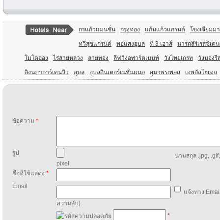
กรแก้วแมนชั่น
กรุงทอง
แก้มแก้วแกรนด์
โขงเจียมมาร
ทวีสุขแกรนด์
ทอแสงอุบล
ที 3 เฮาส์
นารถสิริเรสซิเดน
โมโดออง
ไร่สายหลวง
ลายทอง
ลีฟวิ่งอพาร์ตเมนท์
วังไทยเกรท
วังนองรี
อิงนภาการ์เดนวิว
อุบล
อุบลอินเตอร์เนชั่นแนล
อุมาพรเพลส
เอพลัสโฮเทล
ข้อความ
*
รูป
นามสกุล .jpg, .gif
pixel
ชื่อที่ใช้แสดง
*
Email
แจ้งทาง Email
ความลับ)
*