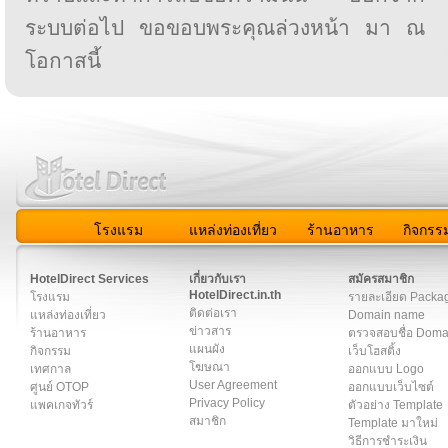
ระบบต่อไป ขอขอบพระคุณล่วงหน้า มา ณ
โอกาสนี้
โรงแรม
แหล่งท่องเที่ยว
ร้านอาหาร
กิจกรร
สมาชิก
|
เกี่ยวกับเรา
|
ติดต่อเรา
|
แผนผัง
|
ข่าวสาร
|
User A
HotelDirect Services
เกี่ยวกับเรา
สมัครสมาชิก
HotelDirect.in.th
โรงแรม
รายละเอียด Packa
ติดต่อเรา
แหล่งท่องเที่ยว
Domain name
ข่าวสาร
ร้านอาหาร
ตรวจสอบชื่อ Dom
แผนผัง
กิจกรรม
เว็บโฮสติ้ง
โฆษณา
เทศกาล
ออกแบบ Logo
User Agreement
ศูนย์ OTOP
ออกแบบเว็บไซต์
Privacy Policy
แพคเกจทัวร์
ตัวอย่าง Template
สมาชิก
Template มาใหม่
วิธีการชำระเงิน