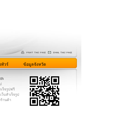
ทัวร์
ข้อมูลจังหวัด
.th
ูป
เร็จรูปฟรี
เว็บสำเร็จรูป
งร้านค้า