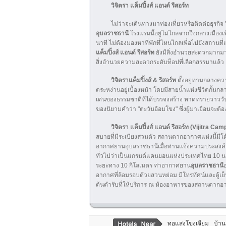
วิจิตรา แค็มปิ้งส์ แอนด์ รีสอร์ท
ไม่ว่าจะเดินทางมาท่องเที่ยวหรือติดต่อธุรกิจ
อุบลราชธานี
โรงแรมนี้อยู่ไม่ไกลจากใจกลางเมือ
นาที ไม่ต้องมองหาที่พักที่ไหนไกลเพื่อไปยังสถานที่แ
แค็มปิ้งส์ แอนด์ รีสอร์ท
ยังมีสิ่งอำนวยสะดวกมากมาย
สิ่งอำนวยความสะดวกระดับท็อปที่เลือกสรรมาแล้ว
วิจิตราแค็มปิ้งส์ & รีสอร์ท
ตั้งอยู่ท่ามกลาง
ตระหง่านอยู่เบื้องหน้า โดยมีสายน้ำแห่งชีวิตกั้
เด่นของธรรมชาติที่ได้บรรจงสร้าง หาดทรายวาววับใ
ของนิยามคำว่า "ตะวันอ้อมโขง" ซึ่งผู้มาเยือนจะต้
วิจิตรา แค็มปิ้งส์ แอนด์ รีสอร์ท (Vijitra C
สบายที่มีระเบียงส่วนตัว สถานตากอากาศแห่งนี้มีโต๊
อากาศยานอุบลราชธานีเมื่อท่านแจ้งความประสงค
ทั่วไปว่าเป็นแกรนด์แคนยอนแห่งประเทศไทย 10 นา
ระยะทาง 10 กิโลเมตร ท่าอากาศยาน
อุบลราชธานี
อากาศที่ล้อมรอบด้วยสวนหย่อม มีโทรทัศน์และตู้เย
ต้นตำรับที่ให้บริการ ณ ห้องอาหารของสถานตากอา
ทอแสงโขงเจียม
บ้าน