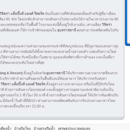
วิจิตรา แค็มปิ้งส์ แอนด์ รีสอร์ท
นับเป็นสถานที่พักอันยอดเยี่ยมสำหรับผู้ที่มาเยือน
งเพียง 90. Km โดยปกติแล้วสามารถเดินทางไปสนามบินได้ภายในเวลาประมาณ 90
ละแหล่งท่องเที่ยวในพื้นที่ โรงแรมแห่งนี้ตั้งอยู่ใกล้ ผาแต้ม, เสาเฉลียง
วิจิตรา
ที่เพิ่มคุณค่าให้การเข้าพักของคุณใน
อุบลราชธานี
คุณสามารถเพลิดเพลินไปกับ
ความสมบูรณ์และความสวยงามของธรรมชาติทีสมบูรณ์แบบ ที่มีภูผาของแดนลาวสูง
นกลาง ที่ท่านสามารถสัมผัสได้ทั้งหาดทรายและสายน้ำอย่างลงตัว แสดงถึงความโดด
ห้ท่านได้ชม กับหนึ่งเดียวในสยาม มุมมองอันพิศวงที่เราเฝ้ามอง และเป็นที่มา
องได้ชมและประทับใจอย่างที่สุด
amping & Resort)
ตั้งอยู่ในจังหวัด
อุบลราชธานี
ให้บริการสถานตากอากาศที่สะดวก
ะบริการทัวร์ สถานที่จอดรถในพื้นที่และมีห้องอาหาร ให้บริการรถรับส่งท่า
์
วิจิตรา แค็มปิ้งส์ แอนด์ รีสอร์ท
ตั้งอยู่ห่างจากเขาพานบก หรือเป็นที่รู้จักกันโดย
ที ด้วยการเดินทางโดยรถยนต์ และตั้งอยู่ห่างจากอุทยานแห่งชาติผาแต้มเป็น
อยู่ห่างออกไป 1 ชั่​​วโมง 30 นาที ด้วยการเดินทางโดยรถยนต์ ให้บริการห้องพักปรับ
็น มีห้องน้ำในตัวที่มีฝักบัว ท่านสามารถเพลิดเพลินกับการรับประทานอาหารไทย
กาศแห่งนี้จนถึงเวลา 21:00 น.
เคียงน้ำ
บ้านริมโขง
บ้านสวนริมน้ำ
เศรษฐปุระบายทอแสง