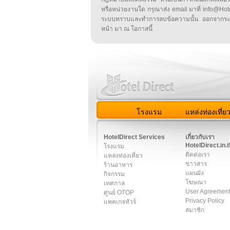
หรือหน่วยงานใด กรุณาส่ง email มาที่ info@HotelD
ระบบทราบและทำการลบข้อความนั้น ออกจากระ
หน้า มา ณ โอกาสนี้
โรงแรม
แหล่งท่องเที่ย
สมาชิก
|
เกี่ยวกับเรา
|
ติด
HotelDirect Services
เกี่ยวกับเรา
HotelDirect.in.t
โรงแรม
ติดต่อเรา
แหล่งท่องเที่ยว
ข่าวสาร
ร้านอาหาร
แผนผัง
กิจกรรม
โฆษณา
เทศกาล
User Agreemen
ศูนย์ OTOP
Privacy Policy
แพคเกจทัวร์
สมาชิก