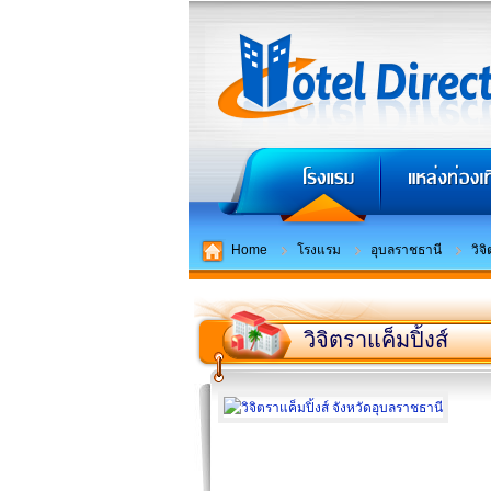
Home
โรงแรม
อุบลราชธานี
วิจ
วิจิตราแค็มปิ้งส์