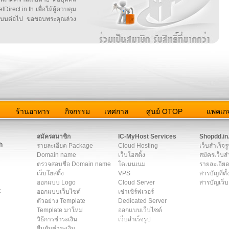
irect.in.th เพื่อให้ผู้ควบคุม
บบต่อไป ขอขอบพระคุณล่วง
ว
ร้านอาหาร
กิจกรรม
เทศกาล
ศูนย์ OTOP
แพคเกจ
ต่อเรา
|
แผนผัง
|
ข่าวสาร
|
User Agreement
|
Privacy Policy
|
โฆษณา
สมัครสมาชิก
IC-MyHost Services
Shopdd.in
h
รายละเอียด Package
Cloud Hosting
เว็บสำเร็จร
Domain name
เว็บโฮสติ้ง
สมัครเว็บสำ
ตรวจสอบชื่อ Domain name
โดเมนเนม
รายละเอียด
เว็บโฮสติ้ง
VPS
สารบัญที่ตั้
ออกแบบ Logo
Cloud Server
สารบัญเว็บ
t
ออกแบบเว็บไซต์
เช่าเซิร์ฟเวอร์
ตัวอย่าง Template
Dedicated Server
Template มาใหม่
ออกแบบเว็บไซต์
วิธีการชำระเงิน
เว็บสำเร็จรูป
ยืนยันชำระเงิน