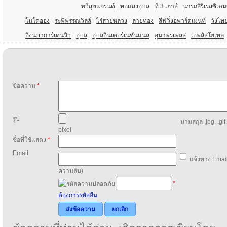
ทวีสุขแกรนด์
ทอแสงอุบล
ที 3 เฮาส์
นารถสิริเรสซิเดน
โมโดออง
ระพีพรรณวิลล์
ไร่สายหลวง
ลายทอง
ลีฟวิ่งอพาร์ตเมนท์
วังไท
อิงนภาการ์เดนวิว
อุบล
อุบลอินเตอร์เนชั่นแนล
อุมาพรเพลส
เอพลัสโฮเทล
ข้อความ
*
รูป
นามสกุล .jpg, .gif
pixel
ชื่อที่ใช้แสดง
*
Email
แจ้งทาง Email
ความลับ)
*
ต้องการรหัสอื่น
ส่งข้อความ
ยกเลิก