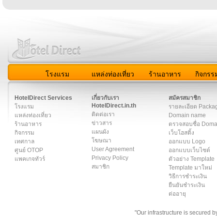
โรงแรม
แหล่งท่องเที่ยว
ร้านอาหาร
กิจกรร
สมาชิก
|
เกี่ยวกับเรา
|
ติดต่อเรา
|
แผนผัง
|
ข่าวสาร
|
User A
HotelDirect Services
เกี่ยวกับเรา
สมัครสมาชิก
HotelDirect.in.th
โรงแรม
รายละเอียด Packa
ติดต่อเรา
แหล่งท่องเที่ยว
Domain name
ข่าวสาร
ร้านอาหาร
ตรวจสอบชื่อ Dom
แผนผัง
กิจกรรม
เว็บโฮสติ้ง
โฆษณา
เทศกาล
ออกแบบ Logo
User Agreement
ศูนย์ OTOP
ออกแบบเว็บไซต์
Privacy Policy
แพคเกจทัวร์
ตัวอย่าง Template
สมาชิก
Template มาใหม่
วิธีการชำระเงิน
ยืนยันชำระเงิน
ต่ออายุ
"Our infrastructure is secured 