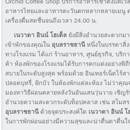
Orchid Coffee Shop บริการอาหารเช้าตั้งแต่เวล
อาหารไทยและอาหารตะวันตกหลากหลายเมนู ต
เครื่องดื่มสดชื่นจนถึงเวลา 24.00 น.
เนวาดา อินน์ โฮเต็ล
ยังมีสิ่งอำนวยสะดวกมาก
เข้าพักของคุณใน
อุบลราชธานี
หนึ่งในบรรดาส
ทางโรงแรม ได้แก่ ร้านอาหาร, ศูนย์ธุรกิจ, บริกา
ค้า ห้องพักของโรงแรมได้รับการตกแต่งอย่างพิถ
สบายในระดับสูงสุด พร้อมด้วย อินเทอร์เน็ตไร้สาย,
ปลอดบุหรี่, ฝักบัว ในห้องพักแต่ละห้อง ไม่ว่าคุณจ
มองหาวิธีผ่อนคลายหลังวันอันแสนวุ่นวาย เชิญ
อำนวยความสะดวกระดับท็อปคลาส เช่น สโมสรสำ
อุบลราชธานี
ด้วยจุดประสงค์ใด
เนวาดา อินน์ โ
ในการพักผ่อนอย่างมีความสุขและน่าตื่นตาตื่นใ