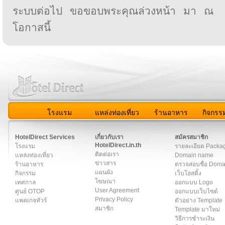
ระบบต่อไป ขอขอบพระคุณล่วงหน้า มา ณ
โอกาสนี้
โรงแรม
แหล่งท่องเที่ยว
ร้านอาหาร
กิจกรร
สมาชิก
|
เกี่ยวกับเรา
|
ติดต่อเรา
|
แผนผัง
|
ข่าวสาร
|
User A
HotelDirect Services
เกี่ยวกับเรา
สมัครสมาชิก
HotelDirect.in.th
โรงแรม
รายละเอียด Packa
ติดต่อเรา
แหล่งท่องเที่ยว
Domain name
ข่าวสาร
ร้านอาหาร
ตรวจสอบชื่อ Dom
แผนผัง
กิจกรรม
เว็บโฮสติ้ง
โฆษณา
เทศกาล
ออกแบบ Logo
User Agreement
ศูนย์ OTOP
ออกแบบเว็บไซต์
Privacy Policy
แพคเกจทัวร์
ตัวอย่าง Template
สมาชิก
Template มาใหม่
วิธีการชำระเงิน