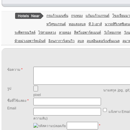
กรแก้วแมนชั่น
กรุงทอง
แก้มแก้วแกรนด์
โขงเจียมมาร
ทวีสุขแกรนด์
ทอแสงอุบล
ที 3 เฮาส์
นารถสิริเรสซิเดน
ระพีพรรณวิลล์
ไร่สายหลวง
ลายทอง
ลีฟวิ่งอพาร์ตเมนท์
วังไทยเกรท
วังน
ห้วยม่วงอพาร์ทเม้นท์
อิงนภาการ์เดนวิว
อุบล
อุบลอินเตอร์เนชั่นแนล
อุมา
ข้อความ
*
รูป
นามสกุล .jpg, .gif
pixel
ชื่อที่ใช้แสดง
*
Email
แจ้งทาง Email
ความลับ)
*