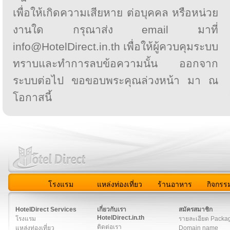
เพื่อให้เกิดความเสียหาย ต่อบุคคล หรือหน่วย
งานใด กรุณาส่ง email มาที่
info@HotelDirect.in.th เพื่อให้ผู้ควบคุมระบบ
ทราบและทำการลบข้อความนั้น ออกจาก
ระบบต่อไป ขอขอบพระคุณล่วงหน้า มา ณ
โอกาสนี้
โรงแรม
แหล่งท่องเที่ยว
ร้านอาหาร
กิจกรร
สมาชิก
|
เกี่ยวกับเรา
|
ติดต่อเรา
|
แผนผัง
|
ข่าวสาร
|
User A
HotelDirect Services
เกี่ยวกับเรา
สมัครสมาชิก
HotelDirect.in.th
โรงแรม
รายละเอียด Packa
ติดต่อเรา
แหล่งท่องเที่ยว
Domain name