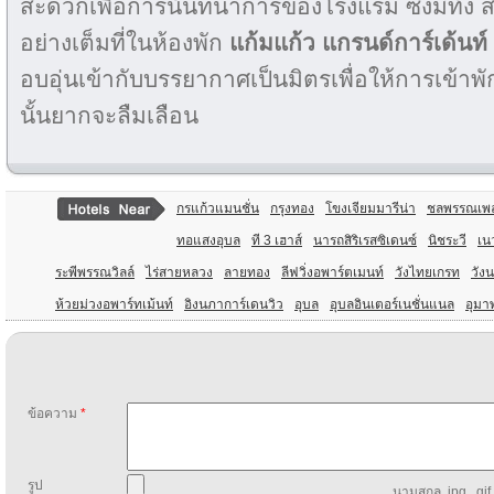
สะดวกเพื่อการนันทนาการของโรงแรม ซึ่งมีทั้ง 
อย่างเต็มที่ในห้องพัก
แก้มแก้ว แกรนด์การ์เด้นท์
อบอุ่นเข้ากับบรรยากาศเป็นมิตรเพื่อให้การเข้า
นั้นยากจะลืมเลือน
กรแก้วแมนชั่น
กรุงทอง
โขงเจียมมารีน่า
ชลพรรณเพ
ทอแสงอุบล
ที 3 เฮาส์
นารถสิริเรสซิเดนซ์
นิชระวี
เน
ระพีพรรณวิลล์
ไร่สายหลวง
ลายทอง
ลีฟวิ่งอพาร์ตเมนท์
วังไทยเกรท
วังน
ห้วยม่วงอพาร์ทเม้นท์
อิงนภาการ์เดนวิว
อุบล
อุบลอินเตอร์เนชั่นแนล
อุมา
ข้อความ
*
รูป
นามสกุล .jpg, .gif