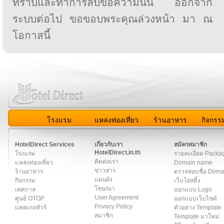
ทราบและทำการลบข้อความนั้น ออกจาก
ระบบต่อไป ขอขอบพระคุณล่วงหน้า มา ณ
โอกาสนี้
โรงแรม
แหล่งท่องเที่ยว
ร้านอาหาร
กิจกรร
สมาชิก
|
เกี่ยวกับเรา
|
ติดต่อเรา
|
แผนผัง
|
ข่าวสาร
|
User A
HotelDirect Services
เกี่ยวกับเรา
สมัครสมาชิก
HotelDirect.in.th
โรงแรม
รายละเอียด Packa
ติดต่อเรา
แหล่งท่องเที่ยว
Domain name
ข่าวสาร
ร้านอาหาร
ตรวจสอบชื่อ Dom
แผนผัง
กิจกรรม
เว็บโฮสติ้ง
โฆษณา
เทศกาล
ออกแบบ Logo
User Agreement
ศูนย์ OTOP
ออกแบบเว็บไซต์
Privacy Policy
แพคเกจทัวร์
ตัวอย่าง Template
สมาชิก
Template มาใหม่