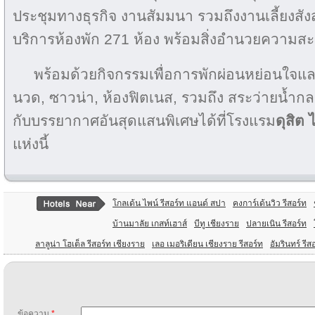
ประชุมทางธุรกิจ งานสัมมนา รวมถึงงานเลี้ยงสั
บริการห้องพัก 271 ห้อง พร้อมสิ่งอำนวยความส
พร้อมด้วยกิจกรรมเพื่อการพักผ่อนหย่อนใจแ
นวด, ซาวน่า, ห้องฟิตเนส, รวมถึง สระว่ายน้ำกล
กับบรรยากาศอันสุดแสนพิเศษได้ที่โรงแรม
ดุสิต 
แห่งนี้
โกลเด้น ไพน์ รีสอร์ท แอนด์ สปา
คงการ์เด้นวิว รีสอร์ท
บ้านมาลัย เกสท์เฮาส์
บีทู เชียงราย
ปลายเนิน รีสอร์ท
ลาลูน่า โฮเต็ล รีสอร์ท เชียงราย
เลอ เมอริเดียน เชียงราย รีสอร์ท
อัมรินทร์ รีส
ข้อความ
*