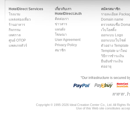
สมาชิก
|
เกี่ยวกับเรา
|
ติดต่อเรา
|
แผนผัง
|
ข่าวสาร
|
User A
HotelDirect Services
เกี่ยวกับเรา
สมัครสมาชิก
HotelDirect.in.th
โรงแรม
รายละเอียด Packa
ติดต่อเรา
แหล่งท่องเที่ยว
Domain name
ข่าวสาร
ร้านอาหาร
ตรวจสอบชื่อ Dom
แผนผัง
กิจกรรม
เว็บโฮสติ้ง
โฆษณา
เทศกาล
ออกแบบ Logo
User Agreement
ศูนย์ OTOP
ออกแบบเว็บไซต์
Privacy Policy
แพคเกจทัวร์
ตัวอย่าง Template
สมาชิก
Template มาใหม่
วิธีการชำระเงิน
ยืนยันชำระเงิน
ต่ออายุ
"Our infrastructure is secured 
Copyright © 1995-2026 Ideal Creation Center Co., Ltd. All Rights 
Use of this Web site constitutes accep