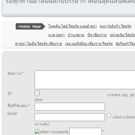
รอทุกท่านมาสัมผัสกับบรรยากาศอันสุดแสนพิเศษไ
โกลเด้น ไพน์ รีสอร์ท แอนด์ สปา
คงการ์เด้นวิว รีสอร์ท
นาค นครา
บ้าน สยาม
บีทู เชียงราย
ปลายเนิน รีสอร์
ลาลูน่า โฮเต็ล รีสอร์ท เชียงราย
เลอ เมอริเดียน เชียงราย รีสอร์ท
อัมรินทร์ รีส
ข้อความ
*
รูป
นามสกุล .jpg, .gif
pixel
ชื่อที่ใช้แสดง
*
Email
แจ้งทาง Email
ความลับ)
*