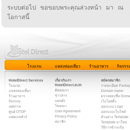
ระบบต่อไป ขอขอบพระคุณล่วงหน้า มา ณ
โอกาสนี้
โรงแรม
แหล่งท่องเที่ยว
ร้านอาหาร
กิจกรร
สมาชิก
|
เกี่ยวกับเรา
|
ติดต่อเรา
|
แผนผัง
|
ข่าวสาร
|
User A
HotelDirect Services
เกี่ยวกับเรา
สมัครสมาชิก
HotelDirect.in.th
โรงแรม
รายละเอียด Packa
ติดต่อเรา
แหล่งท่องเที่ยว
Domain name
ข่าวสาร
ร้านอาหาร
ตรวจสอบชื่อ Dom
แผนผัง
กิจกรรม
เว็บโฮสติ้ง
โฆษณา
เทศกาล
ออกแบบ Logo
User Agreement
ศูนย์ OTOP
ออกแบบเว็บไซต์
Privacy Policy
แพคเกจทัวร์
ตัวอย่าง Template
สมาชิก
Template มาใหม่
วิธีการชำระเงิน