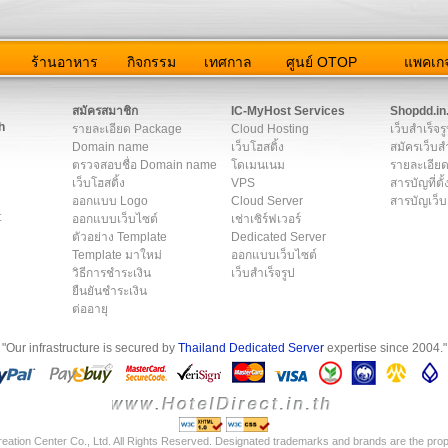
ว
ร้านอาหาร
กิจกรรม
เทศกาล
ศูนย์ OTOP
แพคเกจ
ต่อเรา
|
แผนผัง
|
ข่าวสาร
|
User Agreement
|
Privacy Policy
|
โฆษณา
สมัครสมาชิก
IC-MyHost Services
Shopdd.in
h
รายละเอียด Package
Cloud Hosting
เว็บสำเร็จร
Domain name
เว็บโฮสติ้ง
สมัครเว็บสำ
ตรวจสอบชื่อ Domain name
โดเมนเนม
รายละเอียด
เว็บโฮสติ้ง
VPS
สารบัญที่ตั้
ออกแบบ Logo
Cloud Server
สารบัญเว็บ
t
ออกแบบเว็บไซต์
เช่าเซิร์ฟเวอร์
ตัวอย่าง Template
Dedicated Server
Template มาใหม่
ออกแบบเว็บไซต์
วิธีการชำระเงิน
เว็บสำเร็จรูป
ยืนยันชำระเงิน
ต่ออายุ
"Our infrastructure is secured by
Thailand Dedicated Server
expertise since 2004."
eation Center Co., Ltd. All Rights Reserved. Designated trademarks and brands are the prope