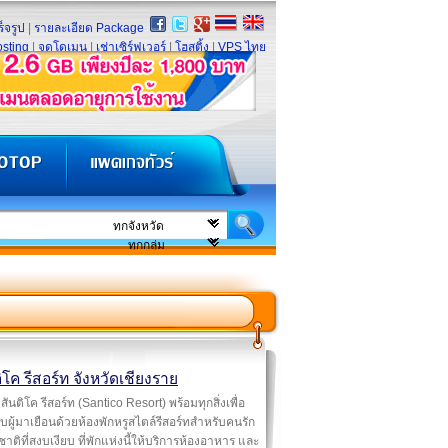
็จรูป
|
รายละเอียด Package
sting
|
จดโดเมน
|
เช่าเซิร์ฟเวอร์
|
โฮสติ้ง
|
VPS ไทย
ิโค รีสอร์ท จังหวัดเชียงราย
สันติโค รีสอร์ท (Santico Resort) พร้อมทุกสิ่งเพื่อ
ับผู้มาเยือนด้วยห้องพักหรูสไตล์รีสอร์ทสำหรับคนรัก
าติที่สงบเงียบ ที่พักแห่งนี้ให้บริการห้องอาหาร และ