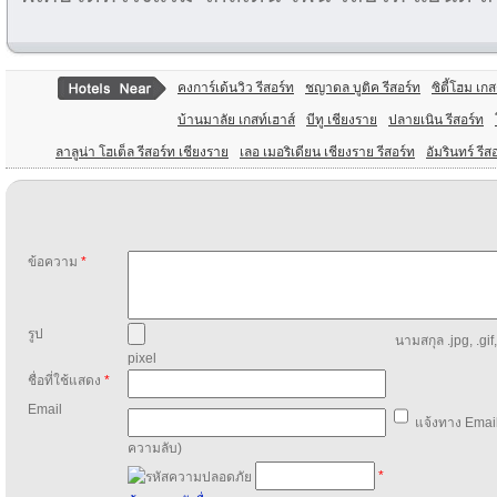
คงการ์เด้นวิว รีสอร์ท
ชญาดล บูติค รีสอร์ท
ซิตี้โฮม เกส
บ้านมาลัย เกสท์เฮาส์
บีทู เชียงราย
ปลายเนิน รีสอร์ท
ลาลูน่า โฮเต็ล รีสอร์ท เชียงราย
เลอ เมอริเดียน เชียงราย รีสอร์ท
อัมรินทร์ รีส
ข้อความ
*
รูป
นามสกุล .jpg, .gif
pixel
ชื่อที่ใช้แสดง
*
Email
แจ้งทาง Email
ความลับ)
*