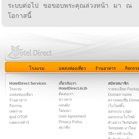
ระบบต่อไป ขอขอบพระคุณล่วงหน้า มา ณ
โอกาสนี้
โรงแรม
แหล่งท่องเที่ยว
ร้านอาหาร
กิจกรร
สมาชิก
|
เกี่ยวกับเรา
|
ติดต่อเรา
|
แผนผัง
|
ข่าวสาร
|
User A
HotelDirect Services
เกี่ยวกับเรา
สมัครสมาชิก
HotelDirect.in.th
โรงแรม
รายละเอียด Packa
ติดต่อเรา
แหล่งท่องเที่ยว
Domain name
ข่าวสาร
ร้านอาหาร
ตรวจสอบชื่อ Dom
แผนผัง
กิจกรรม
เว็บโฮสติ้ง
โฆษณา
เทศกาล
ออกแบบ Logo
User Agreement
ศูนย์ OTOP
ออกแบบเว็บไซต์
Privacy Policy
แพคเกจทัวร์
ตัวอย่าง Template
สมาชิก
Template มาใหม่
วิธีการชำระเงิน