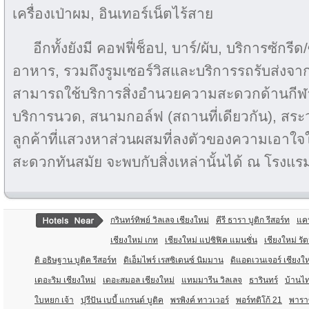
เครื่องเป่าผม, อินเทอร์เน็ตไร้สาย
อีกทั้งยังมี คอฟฟี่ช็อป, บาร์/ผับ, บริการซักรี
อาหาร, รวมถึงรูมเซอร์วิสและบริการรถรับส่งจาก/
สามารถใช้บริการสิ่งอำนวยความสะดวกด้านกีฬ
บริการนวด, สนามกอล์ฟ (สถานที่เดียวกัน), สระ
ลูกค้าที่แสวงหาส่วนผสมที่ลงตัวของความเอาใจ
สะดวกทันสมัย จะพบกับสิ่งเหล่านั้นได้ ณ โรงแรมที
กรินทร์ทิพย์ วิลเลจ เชียงใหม่
คีรี ธารา บูติก รีสอร์ท
แคน
เชียงใหม่ เกท
เชียงใหม่ แปซิฟิค แมนชั่น
เชียงใหม่ รั
ดิ อธิษฐาน บูติค รีสอร์ท
ดิเอ็มไพร์ เรสซิเดนซ์ นิมมาน
ดิแอดเวนเจอร์ เชียงให
เดอะริม เชียงใหม่
เดอะสมอล เชียงใหม่
แทมมารีน วิลเลจ
ธารินทร์
บ้านไท
ใบหยก เจ้า
ปุรีปัน เบบี้ แกรนด์ บูติค
พรพิงค์ ทาวเวอร์
พอร์ทติโก้ 21
พารา