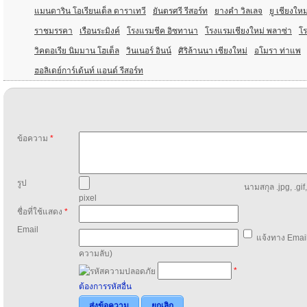
แมนดาริน โอเรียนเต็ล ดาราเทวี
ยันตรศรี รีสอร์ท
ยางคำ วิลเลจ
ยู เชียงใหม
ราชมรรคา
เรือนระมิงค์
โรงแรมชีค อิซทานา
โรงแรมเชียงใหม่ พลาซ่า
โ
วิคตอเรีย นิมมาน โฮเต็ล
วินเนอร์ อินน์
ศิริล้านนา เชียงใหม่
อโมรา ท่าแพ
ฮอลิเดย์การ์เด้นท์ แอนด์ รีสอร์ท
ข้อความ
*
รูป
นามสกุล .jpg, .gif
pixel
ชื่อที่ใช้แสดง
*
Email
แจ้งทาง Email
ความลับ)
*
ต้องการรหัสอื่น
ส่งข้อความ
ยกเลิก