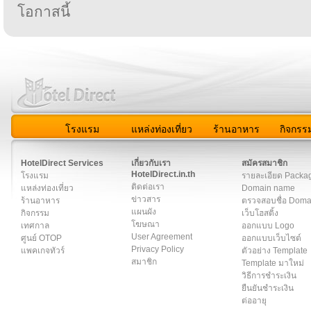
โอกาสนี้
โรงแรม
แหล่งท่องเที่ยว
ร้านอาหาร
กิจกรร
สมาชิก
|
เกี่ยวกับเรา
|
ติดต่อเรา
|
แผนผัง
|
ข่าวสาร
|
User A
HotelDirect Services
เกี่ยวกับเรา
สมัครสมาชิก
HotelDirect.in.th
โรงแรม
รายละเอียด Packa
ติดต่อเรา
แหล่งท่องเที่ยว
Domain name
ข่าวสาร
ร้านอาหาร
ตรวจสอบชื่อ Dom
แผนผัง
กิจกรรม
เว็บโฮสติ้ง
โฆษณา
เทศกาล
ออกแบบ Logo
User Agreement
ศูนย์ OTOP
ออกแบบเว็บไซต์
Privacy Policy
แพคเกจทัวร์
ตัวอย่าง Template
สมาชิก
Template มาใหม่
วิธีการชำระเงิน
ยืนยันชำระเงิน
ต่ออายุ