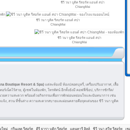
ชีวี วนา บูติค รีสอร์ท แอนด์ สปา
ChiangMai
ชีวี วนา บูติค รีสอร์ท แอนด์ สปา
ChiangMai
ชีวี วนา บูติค รีสอร์ท แอนด์ สปา
ChiangMai
Wana Boutique Resort & Spa)
แต่ละห้องมี ห้องปลอดบุหรี่, เครื่องปรับอากาศ, เสื้อ
อร์เน็ตไร้สาย, ตู้เซฟในห้องพัก, โทรทัศน์ อีกทั้งยังมี คอฟฟี่ช็อป, บริการซักรีด/
คอยอำนวยความสะดวก พร้อมด้วยกิจกรรมเพื่อการพักผ่อนหย่อนใจและนันทนาการ เช่น
งแจ้ง, สวน ที่ชั้นล่าง ความสะดวกสบายและผ่อนคลายคือจุดเด่นของ ชีวี วนา บูติค
ยงใหม่
กรีนเลค รีสอร์ท
คีรี ธารา บูติก รีสอร์ท
แคนทารี ฮิลล์
ชีวี วนา สวีท รีสอร์ท
เชอ