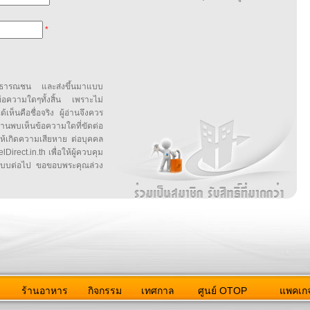
*
สาธารณชน และส่งขึ้นมาแบบ
ข้อความใดๆทั้งสิ้น เพราะไม่
้เห็นคือชื่อจริง ผู้อ่านจึงควร
บเห็นข้อความใดที่ขัดต่อ
ให้เกิดความเสียหาย ต่อบุคคล
irect.in.th เพื่อให้ผู้ควบคุม
บบต่อไป ขอขอบพระคุณล่วง
ว
ร้านอาหาร
กิจกรรม
เทศกาล
ศูนย์ OTOP
แพคเกจ
ต่อเรา
|
แผนผัง
|
ข่าวสาร
|
User Agreement
|
Privacy Policy
|
โฆษณา