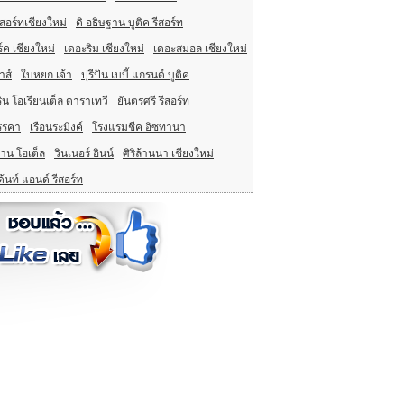
สอร์ทเชียงใหม่
ดิ อธิษฐาน บูติค รีสอร์ท
์ค เชียงใหม่
เดอะริม เชียงใหม่
เดอะสมอล เชียงใหม่
าส์
ใบหยก เจ้า
ปุรีปัน เบบี้ แกรนด์ บูติค
น โอเรียนเต็ล ดาราเทวี
ยันตรศรี รีสอร์ท
รรคา
เรือนระมิงค์
โรงแรมชีค อิซทานา
มาน โฮเต็ล
วินเนอร์ อินน์
ศิริล้านนา เชียงใหม่
ด้นท์ แอนด์ รีสอร์ท