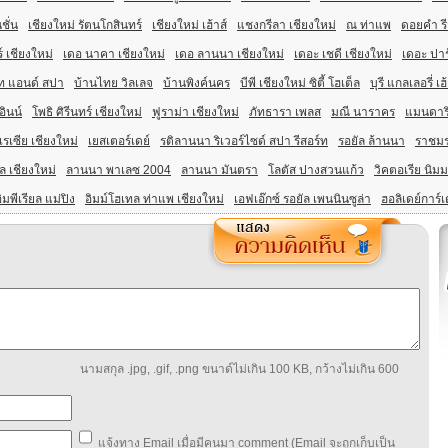
ชั่น
เชียงใหม่ รัตนโกสินทร์
เชียงใหม่ เฮ้าส์
แชงกรีลา เชียงใหม่
ณ ท่าแพ
ดอยคำ รี
 เชียงใหม่
เดอ นาคา เชียงใหม่
เดอ ลานนา เชียงใหม่
เดอะ เชดี เชียงใหม่
เดอะ ปาร
์ท แอนด์ สปา
บ้านไทย วิลเลจ
บ้านพิงค์นคร
บีพี เชียงใหม่ ซิตี้ โฮเต็ล
บุรี แกลเลอรี่ เฮ้
ินน์
โพธิ ศิรีนทร์ เชียงใหม่
ฟูราม่า เชียงใหม่
ภัทธารา เพลส
มณี นาราคร
แมนดาริ
ูเรเซีย เชียงใหม่
เยสเตอร์เดย์
รติลานนา ริเวอร์ไซด์ สปา รีสอร์ท
รอยัล ล้านนา
ราชม
 เชียงใหม่
ลานนา พาเลซ 2004
ลานนา มันตรา
โลตัส ปางสวนแก้ว
วิคตอเรีย นิม
ิมพีเรียล แม่ปิง
อิมม์โฮเทล ท่าแพ เชียงใหม่
เอฟเอ๊กซ์ รอยัล เพนนินซูล่า
ฮอลิเดย์การ์เ
นามสกุล .jpg, .gif, .png ขนาด์ไม่เกิน 100 KB, กว้างไม่เกิน 600
แจ้งทาง Email เมื่อมีคนมา comment (Email จะถูกเก็บเป็น