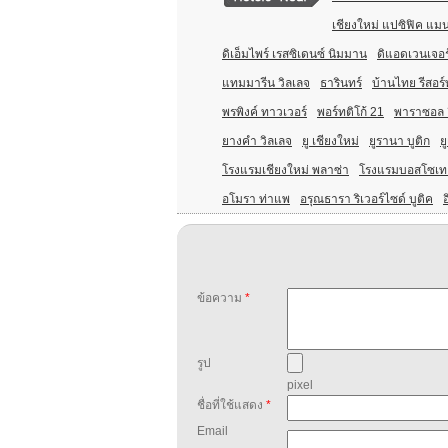
เชียงใหม่ แปซิฟิค แมน
ดิเอ็มไพร์ เรสซิเดนซ์ นิมมาน
ดิแอดเวนเจอร์
แทมมารีน วิลเลจ
ธารินทร์
บ้านไทย รีสอร
พรพิงค์ ทาวเวอร์
พอร์ทติโก้ 21
พาราซอล อ
ยางคำ วิลเลจ
ยู เชียงใหม่
ยูรานา บูติก
ย
โรงแรมเชียงใหม่ พลาซ่า
โรงแรมบอสโซเทล
อโมรา ท่าแพ
อรุณธารา ริเวอร์ไซด์ บูติค
อ
ข้อความ
*
รูป
pixel
ชื่อที่ใช้แสดง
*
Email