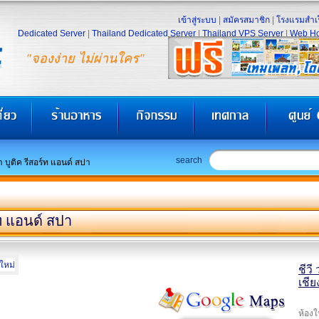
เข้าสู่ระบบ
|
สมัครสมาชิก
|
โรงแรมสำเร
Dedicated Server
|
Thailand Dedicated Server
|
Thailand VPS Server
|
Web Ho
"จองง่าย ไม่ผ่านใคร"
search
า บูติค รีสอร์ท แอนด์ สปา
์ท แอนด์ สปา
ชีวี
เชีย
ห้องใ