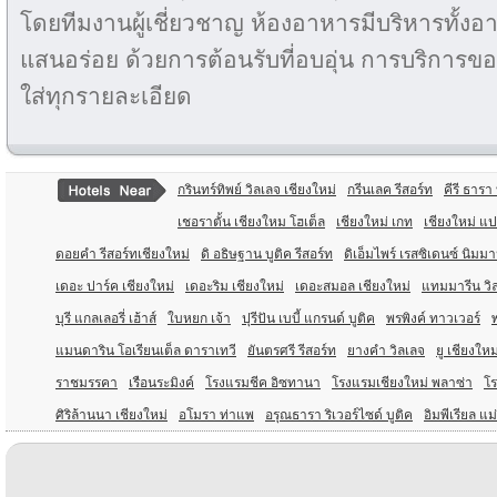
โดยทีมงานผู้เชี่ยวชาญ ห้องอาหารมีบริหารทั้
แสนอร่อย ด้วยการต้อนรับที่อบอุ่น การบริการขอ
ใส่ทุกรายละเอียด
กรินทร์ทิพย์ วิลเลจ เชียงใหม่
กรีนเลค รีสอร์ท
คีรี ธารา 
เชอราตั้น เชียงใหม โฮเต็ล
เชียงใหม่ เกท
เชียงใหม่ แป
ดอยคำ รีสอร์ทเชียงใหม่
ดิ อธิษฐาน บูติค รีสอร์ท
ดิเอ็มไพร์ เรสซิเดนซ์ นิมม
เดอะ ปาร์ค เชียงใหม่
เดอะริม เชียงใหม่
เดอะสมอล เชียงใหม่
แทมมารีน วิ
บุรี แกลเลอรี่ เฮ้าส์
ใบหยก เจ้า
ปุรีปัน เบบี้ แกรนด์ บูติค
พรพิงค์ ทาวเวอร์
แมนดาริน โอเรียนเต็ล ดาราเทวี
ยันตรศรี รีสอร์ท
ยางคำ วิลเลจ
ยู เชียงใหม
ราชมรรคา
เรือนระมิงค์
โรงแรมชีค อิซทานา
โรงแรมเชียงใหม่ พลาซ่า
โ
ศิริล้านนา เชียงใหม่
อโมรา ท่าแพ
อรุณธารา ริเวอร์ไซด์ บูติค
อิมพีเรียล แม่