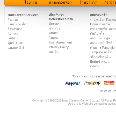
โรงแรม
แหล่งท่องเที่ยว
ร้านอาหาร
กิจกรร
สมาชิก
|
เกี่ยวกับเรา
|
ติดต่อเรา
|
แผนผัง
|
ข่าวสาร
|
User A
HotelDirect Services
เกี่ยวกับเรา
สมัครสมาชิก
HotelDirect.in.th
โรงแรม
รายละเอียด Packa
ติดต่อเรา
แหล่งท่องเที่ยว
Domain name
ข่าวสาร
ร้านอาหาร
ตรวจสอบชื่อ Dom
แผนผัง
กิจกรรม
เว็บโฮสติ้ง
โฆษณา
เทศกาล
ออกแบบ Logo
User Agreement
ศูนย์ OTOP
ออกแบบเว็บไซต์
Privacy Policy
แพคเกจทัวร์
ตัวอย่าง Template
สมาชิก
Template มาใหม่
วิธีการชำระเงิน
ยืนยันชำระเงิน
ต่ออายุ
"Our infrastructure is secured 
Copyright © 1995-2026 Ideal Creation Center Co., Ltd. All Rights 
Use of this Web site constitutes accep