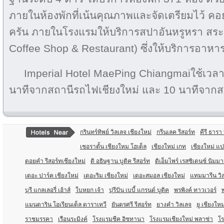
ภายในห้องพักที่เน้นคุณภาพและจัดเตรียมไว้ คอ
ครัน ภายในโรงแรมให้บริการสปาอันหรูหรา สระว
Coffee Shop & Restaurant) ซึ่งให้บริการอา
Imperial Hotel MaePing Chiangmaiใช้เวลา
นาทีจากสถานีรถไฟเชียงใหม่ และ 10 นาทีจากส
กรินทร์ทิพย์ วิลเลจ เชียงใหม่
กรีนเลค รีสอร์ท
คีรี ธารา 
เชอราตั้น เชียงใหม โฮเต็ล
เชียงใหม่ เกท
เชียงใหม่ แป
ดอยคำ รีสอร์ทเชียงใหม่
ดิ อธิษฐาน บูติค รีสอร์ท
ดิเอ็มไพร์ เรสซิเดนซ์ นิมม
เดอะ ปาร์ค เชียงใหม่
เดอะริม เชียงใหม่
เดอะสมอล เชียงใหม่
แทมมารีน วิ
บุรี แกลเลอรี่ เฮ้าส์
ใบหยก เจ้า
ปุรีปัน เบบี้ แกรนด์ บูติค
พรพิงค์ ทาวเวอร์
แมนดาริน โอเรียนเต็ล ดาราเทวี
ยันตรศรี รีสอร์ท
ยางคำ วิลเลจ
ยู เชียงใหม
ราชมรรคา
เรือนระมิงค์
โรงแรมชีค อิซทานา
โรงแรมเชียงใหม่ พลาซ่า
โ