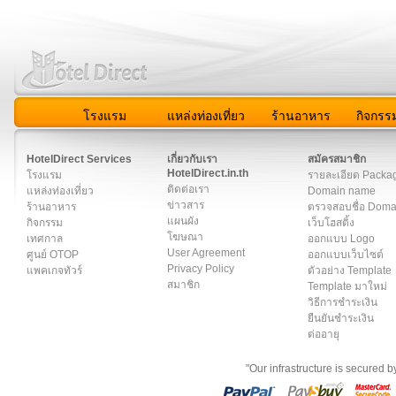
โรงแรม
แหล่งท่องเที่ยว
ร้านอาหาร
กิจกรร
สมาชิก
|
เกี่ยวกับเรา
|
ติดต่อเรา
|
แผนผัง
|
ข่าวสาร
|
User A
HotelDirect Services
เกี่ยวกับเรา
สมัครสมาชิก
HotelDirect.in.th
โรงแรม
รายละเอียด Packa
ติดต่อเรา
แหล่งท่องเที่ยว
Domain name
ข่าวสาร
ร้านอาหาร
ตรวจสอบชื่อ Dom
แผนผัง
กิจกรรม
เว็บโฮสติ้ง
โฆษณา
เทศกาล
ออกแบบ Logo
User Agreement
ศูนย์ OTOP
ออกแบบเว็บไซต์
Privacy Policy
แพคเกจทัวร์
ตัวอย่าง Template
สมาชิก
Template มาใหม่
วิธีการชำระเงิน
ยืนยันชำระเงิน
ต่ออายุ
"Our infrastructure is secured 