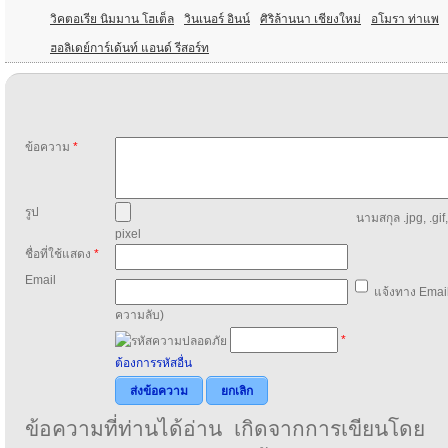
วิคตอเรีย นิมมาน โฮเต็ล
วินเนอร์ อินน์
ศิริล้านนา เชียงใหม่
อโมรา ท่าแพ
ฮอลิเดย์การ์เด้นท์ แอนด์ รีสอร์ท
ข้อความ
*
รูป
นามสกุล .jpg, .gif
pixel
ชื่อที่ใช้แสดง
*
Email
แจ้งทาง Email
ความลับ)
*
ต้องการรหัสอื่น
ส่งข้อความ
ยกเลิก
ข้อความที่ท่านได้อ่าน เกิดจากการเขียนโดย