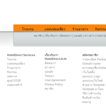
โรงแรม
แหล่งท่องเที่ยว
ร้านอาหาร
กิจกรร
สมาชิก
|
เกี่ยวกับเรา
|
ติดต่อเรา
|
แผนผัง
|
ข่าวสาร
|
User A
HotelDirect Services
เกี่ยวกับเรา
สมัครสมาชิก
HotelDirect.in.th
โรงแรม
รายละเอียด Packa
ติดต่อเรา
แหล่งท่องเที่ยว
Domain name
ข่าวสาร
ร้านอาหาร
ตรวจสอบชื่อ Dom
แผนผัง
กิจกรรม
เว็บโฮสติ้ง
โฆษณา
เทศกาล
ออกแบบ Logo
User Agreement
ศูนย์ OTOP
ออกแบบเว็บไซต์
Privacy Policy
แพคเกจทัวร์
ตัวอย่าง Template
สมาชิก
Template มาใหม่
วิธีการชำระเงิน
ยืนยันชำระเงิน
ต่ออายุ