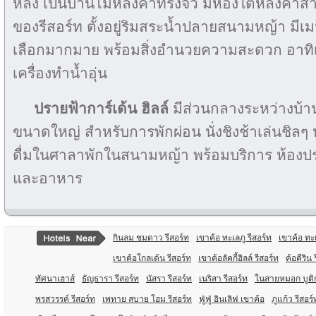
หลัง เป็นบ้านไม้หลังคาทรงจั่ว มีห้องใต้หลังคาส
ของรีสอร์ท ตั้งอยู่ริมสระน้ำปลายสนามหญ้า มีเม
เลือกมากมาย พร้อมสิ่งอำนวยความสะดวก อาทิเช่
เครื่องทำน้ำอุ่น
ปรายฟ้าการ์เด้น ฮิลล์
มีส่วนกลางระหว่างบ้า
ขนาดใหญ่ สำหรับการพักผ่อน นั่งชิงช้าเล่นชิลๆ ห
ดื่มในศาลาพักในสนามหญ้า พร้อมบริการ ห้องประ
และอาหาร
กินลม ชมดาว รีสอร์ท
เขาค้อ ทะเลภู รีสอร์ท
เขาค้อ ทะ
เขาค้อโกลเด้น รีสอร์ท
เขาค้อลัคกี้ฮิลล์ รีสอร์ท
ค้อคีริน 
ทัศนาเฮาส์
ธัญธารา รีสอร์ท
นัสรา รีสอร์ท
เนริสา รีสอร์ท
ในสายหมอก บูติก
พรสวรรค์ รีสอร์ท
เพทาย สบาย โฮม รีสอร์ท
ฟู่ฟู่ อินเลิฟ เขาค้อ
ภูแก้ว รีสอร์