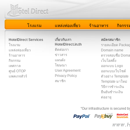
โรงแรม
แหล่งท่องเที่ยว
ร้านอาหาร
กิจกรร
สมาชิก
|
เกี่ยวกับเรา
|
ติดต่อเรา
|
แผนผัง
|
ข่าวสาร
|
User A
HotelDirect Services
เกี่ยวกับเรา
สมัครสมาชิก
HotelDirect.in.th
โรงแรม
รายละเอียด Packa
ติดต่อเรา
แหล่งท่องเที่ยว
Domain name
ข่าวสาร
ร้านอาหาร
ตรวจสอบชื่อ Dom
แผนผัง
กิจกรรม
เว็บโฮสติ้ง
โฆษณา
เทศกาล
ออกแบบ Logo
User Agreement
ศูนย์ OTOP
ออกแบบเว็บไซต์
Privacy Policy
แพคเกจทัวร์
ตัวอย่าง Template
สมาชิก
Template มาใหม่
วิธีการชำระเงิน
ยืนยันชำระเงิน
ต่ออายุ
"Our infrastructure is secured 