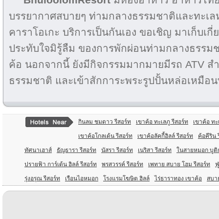
บรรยากาศสบายๆ ท่ามกลางธรรมชาติและทะเล
คาราโอเกะ บริการเป็นกันเอง ขอเชิญ มาเก็บเ
ประทับใจมิรู้ลืม ของการพักผ่อนท่ามกลางธรรมช
ค้อ นอกจากนี้ ยังมีกิจกรรมมากมายมีรถ ATV สำห
ธรรมชาติ และเข้าสักการะพระรูปปั้นหล่อเหมือน
กินลม ชมดาว รีสอร์ท
เขาค้อ ทะเลภู รีสอร์ท
เขาค้อ ทะ
เขาค้อโกลเด้น รีสอร์ท
เขาค้อลัคกี้ฮิลล์ รีสอร์ท
ค้อคีริน 
ทัศนาเฮาส์
ธัญธารา รีสอร์ท
นัสรา รีสอร์ท
เนริสา รีสอร์ท
ในสายหมอก บูติก
ปรายฟ้า การ์เด้น ฮิลล์ รีสอร์ท
พรสวรรค์ รีสอร์ท
เพทาย สบาย โฮม รีสอร์ท
ฟ
รุ่งอรุณ รีสอร์ท
เรือนไอหมอก
โรงแรมโฆษิต ฮิลล์
ไร่ธาราทอง เขาค้อ
สบาย