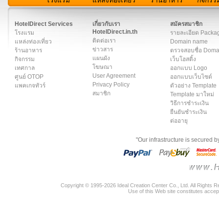
สมาชิก
|
เกี่ยวกับเรา
|
ติดต่อเรา
|
แผนผัง
|
ข่าวสาร
|
User A
HotelDirect Services
เกี่ยวกับเรา
สมัครสมาชิก
HotelDirect.in.th
โรงแรม
รายละเอียด Packa
ติดต่อเรา
แหล่งท่องเที่ยว
Domain name
ข่าวสาร
ร้านอาหาร
ตรวจสอบชื่อ Dom
แผนผัง
กิจกรรม
เว็บโฮสติ้ง
โฆษณา
เทศกาล
ออกแบบ Logo
User Agreement
ศูนย์ OTOP
ออกแบบเว็บไซต์
Privacy Policy
แพคเกจทัวร์
ตัวอย่าง Template
สมาชิก
Template มาใหม่
วิธีการชำระเงิน
ยืนยันชำระเงิน
ต่ออายุ
"Our infrastructure is secured 
Copyright © 1995-2026 Ideal Creation Center Co., Ltd. All Rights 
Use of this Web site constitutes accep