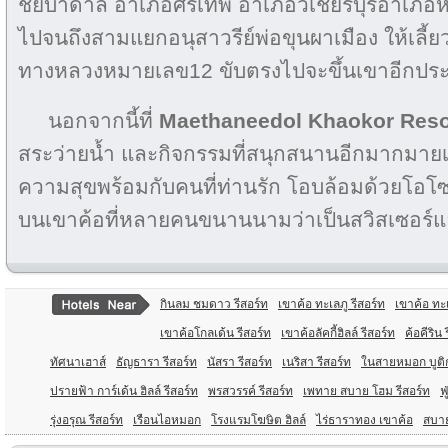
ชัยบาดาล อำเภอศรีเทพ อำเภอวิเชียรบุรีอำเภอห
ไปจนถึงสามแยกอนุสาวรีย์พ่อขุนผาเมือง ให้เลี้ยวซ้
ทางหลวงหมายเลข12 ขับตรงไปจะขึ้นเขาอีกปร
นอกจากนี้ที่
Maethaneedol Khaokor Reso
สระว่ายน้ำ และกิจกรรมที่สนุกสนานอีกมากมายเพื
ความสุขพร้อมกับคนที่ท่านรัก โอบล้อมด้วยโอโซนอั
บนเขาค้อที่หลายคนขนานนามว่าเป็นสวิสเซอร์แ
กินลม ชมดาว รีสอร์ท
เขาค้อ ทะเลภู รีสอร์ท
เขาค้อ ทะ
เขาค้อโกลเด้น รีสอร์ท
เขาค้อลัคกี้ฮิลล์ รีสอร์ท
ค้อคีริน 
ทัศนาเฮาส์
ธัญธารา รีสอร์ท
นัสรา รีสอร์ท
เนริสา รีสอร์ท
ในสายหมอก บูติก
ปรายฟ้า การ์เด้น ฮิลล์ รีสอร์ท
พรสวรรค์ รีสอร์ท
เพทาย สบาย โฮม รีสอร์ท
ฟ
รุ่งอรุณ รีสอร์ท
เรือนไอหมอก
โรงแรมโฆษิต ฮิลล์
ไร่ธาราทอง เขาค้อ
สบาย