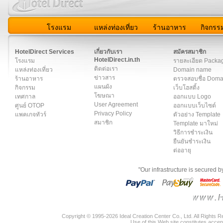
โรงแรม
แหล่งท่องเที่ยว
ร้านอาหาร
กิจกรร
สมาชิก
|
เกี่ยวกับเรา
|
ติดต่อเรา
|
แผนผัง
|
ข่าวสาร
|
User A
HotelDirect Services
เกี่ยวกับเรา
สมัครสมาชิก
HotelDirect.in.th
โรงแรม
รายละเอียด Packa
ติดต่อเรา
แหล่งท่องเที่ยว
Domain name
ข่าวสาร
ร้านอาหาร
ตรวจสอบชื่อ Dom
แผนผัง
กิจกรรม
เว็บโฮสติ้ง
โฆษณา
เทศกาล
ออกแบบ Logo
User Agreement
ศูนย์ OTOP
ออกแบบเว็บไซต์
Privacy Policy
แพคเกจทัวร์
ตัวอย่าง Template
สมาชิก
Template มาใหม่
วิธีการชำระเงิน
ยืนยันชำระเงิน
ต่ออายุ
"Our infrastructure is secured 
Copyright © 1995-2026 Ideal Creation Center Co., Ltd. All Rights 
Use of this Web site constitutes accep