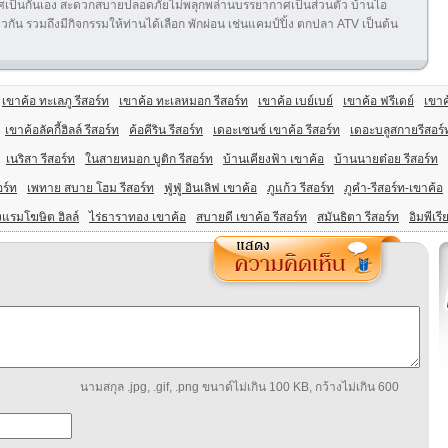
าศเป็นกันเอง สะดวกสบายปลอดภัยไม่พลุกพล่านบรรยากาศเป็นส่วนตัว บ้านไอ
น รวมถึงมีกิจกรรมให้ท่านได้เลือก พักผ่อน เช่นแคมป์ปิ้ง ตกปลา ATV เป็นต้น
เขาค้อ ทะเลภู รีสอร์ท
เขาค้อ ทะเลหมอก รีสอร์ท
เขาค้อ เบย์เบย์
เขาค้อ ฟรีเดย์
เขาค
เขาค้อลัคกี้ฮิลล์ รีสอร์ท
ค้อคีริน รีสอร์ท
เดอะเซนซ์ เขาค้อ รีสอร์ท
เดอะบลูสกายรีสอร์
เนริสา รีสอร์ท
ในสายหมอก บูติก รีสอร์ท
บ้านเคียงฟ้า เขาค้อ
บ้านนายต๋อย รีสอร์ท
อร์ท
เพทาย สบาย โฮม รีสอร์ท
ฟู่ฟู่ อินเลิฟ เขาค้อ
ภูแก้ว รีสอร์ท
ภูคำ-รีสอร์ท-เขาค้อ
งแรมโฆษิต ฮิลล์
ไร่ธาราทอง เขาค้อ
สบายดี เขาค้อ รีสอร์ท
สมันธิตา รีสอร์ท
อิมพีเรี
นามสกุล .jpg, .gif, .png ขนาด์ไม่เกิน 100 KB, กว้างไม่เกิน 600