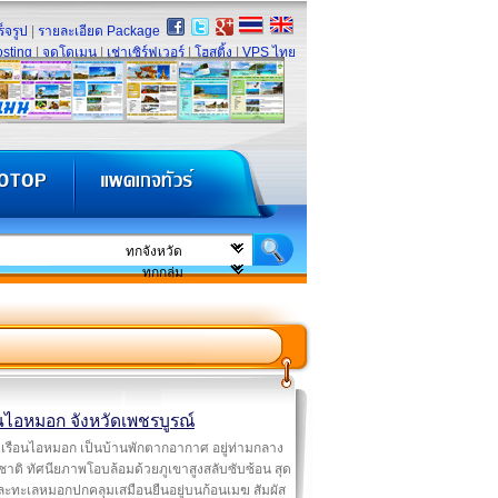
็จรูป
|
รายละเอียด Package
sting
|
จดโดเมน
|
เช่าเซิร์ฟเวอร์
|
โฮสติ้ง
|
VPS ไทย
อนไอหมอก จังหวัดเพชรบูรณ์
เรือนไอหมอก เป็นบ้านพักตากอากาศ อยู่ท่ามกลาง
าติ ทัศนียภาพโอบล้อมด้วยภูเขาสูงสลับซับซ้อน สุด
ละทะเลหมอกปกคลุมเสมือนยืนอยู่บนก้อนเมฆ สัมผัส