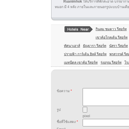
Ruanimhok
ให้บริการที่พักสะอาด บรรยาก
หมอก มี 4 หลัง ภายในและภายนอกรูปแบบบ้านเดียวกั
กินลม ชมดาว รีสอร์ท
เขาค้อโกลเด้น รีสอร์ท
ทัศนาเฮาส์
ธัญธารา รีสอร์ท
นัสรา รีสอร์ท
ปรายฟ้า การ์เด้น ฮิลล์ รีสอร์ท
พรสวรรค์ รีส
เมทนีดล เขาค้อ รีสอร์ท
รุ่งอรุณ รีสอร์ท
โร
ข้อความ
*
รูป
pixel
ชื่อที่ใช้แสดง
*